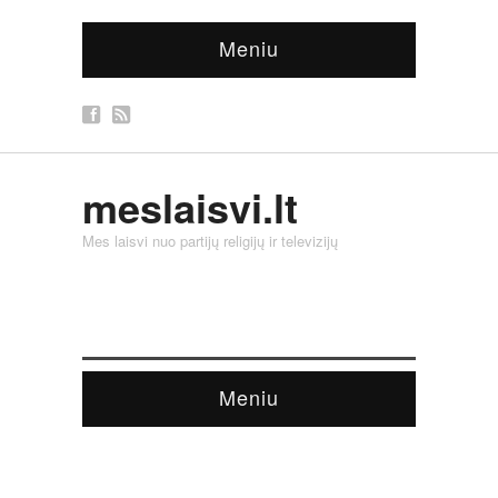
Meniu
meslaisvi.lt
Mes laisvi nuo partijų religijų ir televizijų
Meniu