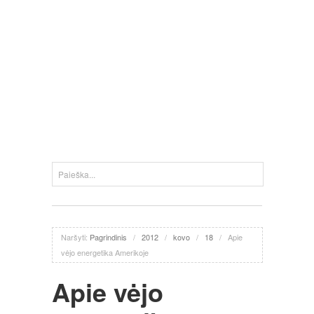
Naršyti:
Pagrindinis
/
2012
/
kovo
/
18
/
Apie
vėjo energetika Amerikoje
Apie vėjo