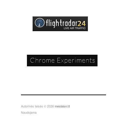
Autorinės teisės © 2026
meslaisvi.lt
Naudojama