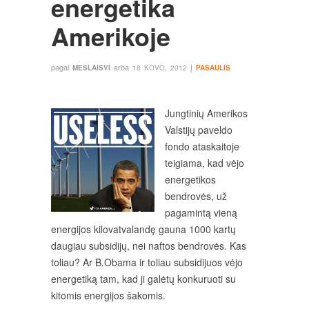
energetika
Amerikoje
pagal
arba
į
MESLAISVI
18 KOVO, 2012
PASAULIS
Jungtinių Amerikos
Valstijų paveldo
fondo ataskaitoje
teigiama, kad vėjo
energetikos
bendrovės, už
pagamintą vieną
energijos kilovatvalandę gauna 1000 kartų
daugiau subsidijų, nei naftos bendrovės. Kas
toliau? Ar B.Obama ir toliau subsidijuos vėjo
energetiką tam, kad ji galėtų konkuruoti su
kitomis energijos šakomis.