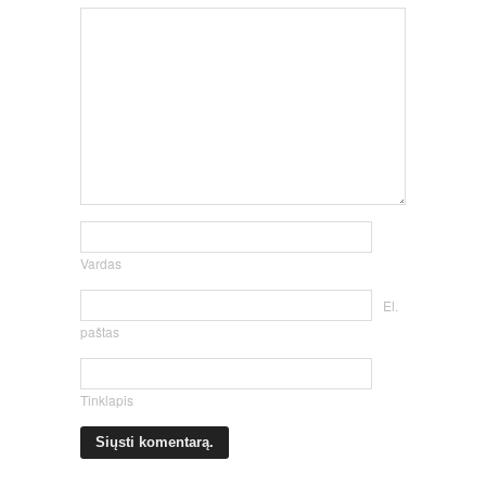
Vardas
El.
paštas
Tinklapis