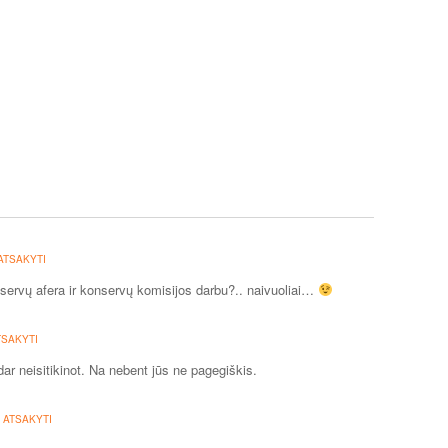
ATSAKYTI
onservų afera ir konservų komisijos darbu?.. naivuoliai…
TSAKYTI
dar neisitikinot. Na nebent jūs ne pagegiškis.
·
ATSAKYTI