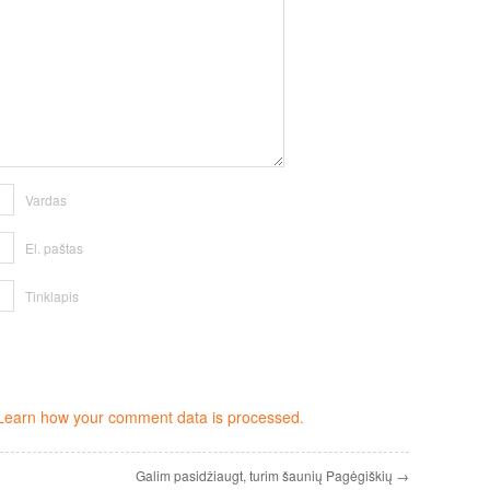
Vardas
El. paštas
Tinklapis
Learn how your comment data is processed.
Galim pasidžiaugt, turim šaunių Pagėgiškių →