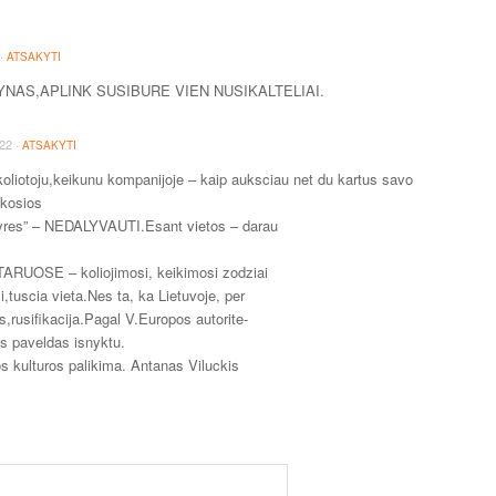
·
ATSAKYTI
AS,APLINK SUSIBURE VIEN NUSIKALTELIAI.
·
:22
ATSAKYTI
koliotoju,keikunu kompanijoje – kaip auksciau net du kartus savo
skosios
tyres” – NEDALYVAUTI.Esant vietos – darau
UOSE – koliojimosi, keikimosi zodziai
,tuscia vieta.Nes ta, ka Lietuvoje, per
,rusifikacija.Pagal V.Europos autorite-
as paveldas isnyktu.
 kulturos palikima. Antanas Viluckis