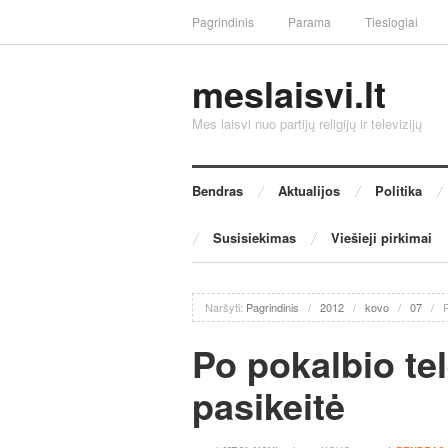
Pagrindinis
Parama
Tiesiogiai
meslaisvi.lt
Mes laisvi nuo partijų religijų ir televizijų
Bendras
Aktualijos
Politika
Susisiekimas
Viešieji pirkimai
Naršyti:
Pagrindinis
/
2012
/
kovo
/
07
/
P
Po pokalbio te
pasikeitė