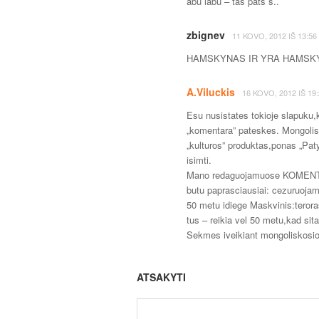
abu labu – tas pats š..
zbignev
11 KOVO, 2012
IŠ
13:56
HAMSKYNAS IR YRA HAMSKYN
A.Viluckis
16 KOVO, 2012
IŠ
19
Esu nusistates tokioje slapuku,
„komentara” pateskes. Mongoli
„kulturos” produktas,ponas „Pa
isimti.
Mano redaguojamuose KOMENTAR
butu paprasciausiai: cezuruojami
50 metu idiege Maskvinis:teroras
tus – reikia vel 50 metu,kad sit
Sekmes iveikiant mongoliskosios
ATSAKYTI