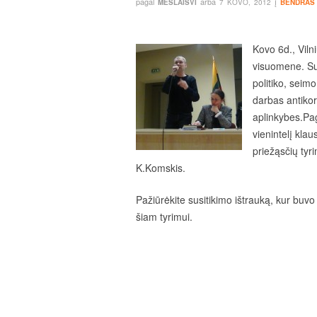
pagal
arba
į
MESLAISVI
7 KOVO, 2012
BENDRAS
Kovo 6d., Viln
visuomene. Su
politiko, seim
darbas antikor
aplinkybes.Pag
vienintelį kla
priežąsčių tyr
K.Komskis.
Pažiūrėkite susitikimo ištrauką, kur buv
šiam tyrimui.