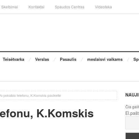
Skelbimai
Kontaktai
Spaudos Centras
Videoteka
Teisėtvarka
Verslas
Pasaulis
meslaisvi vaikams
Sp
NAUJI
o pokalbio telefonu, K.Komskis pasikeitė
Čia gali
lefonu, K.Komskis
El.paš