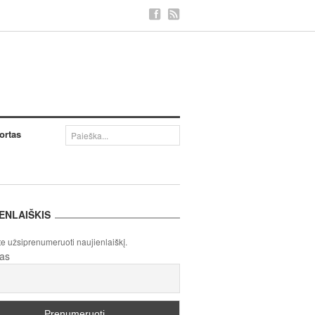
ortas
ENLAIŠKIS
te užsiprenumeruoti naujienlaiškį.
tas