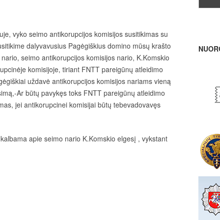
iuje, vyko seimo antikorupcijos komisijos susitikimas su
sitikime dalyvavusius Pagėgiškius domino mūsų krašto
NUOR
o nario, seimo antikorupcijos komisijos nario, K.Komskio
upcinėje komisijoje, tiriant FNTT pareigūnų atleidimo
ėgiškiai uždavė antikorupcijos komisijos nariams vieną
usimą,-Ar būtų pavykęs toks FNTT pareigūnų atleidimo
imas, jei antikorupcinei komisijai būtų tebevadovavęs
o kalbama apie seimo nario K.Komskio elgesį , vykstant