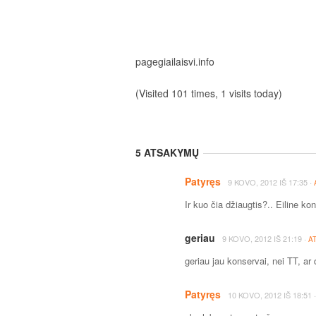
pagegiailaisvi.info
(Visited 101 times, 1 visits today)
5 ATSAKYMŲ
Patyręs
·
9 KOVO, 2012
IŠ
17:35
Ir kuo čia džiaugtis?.. Eiline k
geriau
·
9 KOVO, 2012
IŠ
21:19
A
geriau jau konservai, nei TT, ar 
Patyręs
10 KOVO, 2012
IŠ
18:51