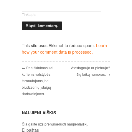
Tinklapis
This site uses Akismet to reduce spam.
Learn
how your comment data is processed.
← Paaiškinimas kai
Atostogauja ar pietauja?
kuriems valstybės
šių laikų humoras. →
tarnautojams, bei
biudžetinių įstaigų
darbuotojams.
NAUJIENLAIŠKIS
Čia galite užsiprenumeruoti naujienlaiškį.
El.paštas