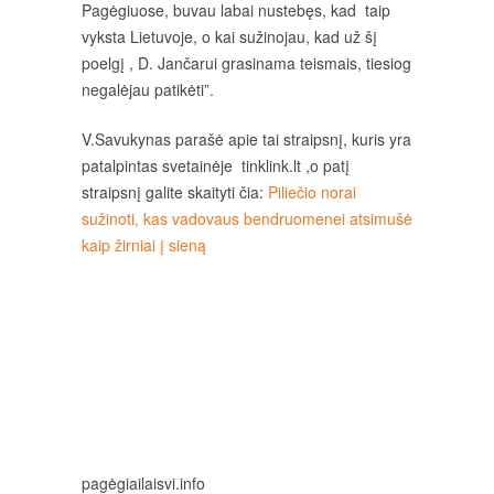
Pagėgiuose, buvau labai nustebęs, kad taip
vyksta Lietuvoje, o kai sužinojau, kad už šį
poelgį , D. Jančarui grasinama teismais, tiesiog
negalėjau patikėti”.
V.Savukynas parašė apie tai straipsnį, kuris yra
patalpintas svetainėje tinklink.lt ,o patį
straipsnį galite skaityti čia:
Piliečio norai
sužinoti, kas vadovaus bendruomenei atsimušė
kaip žirniai į sieną
pagėgiailaisvi.info