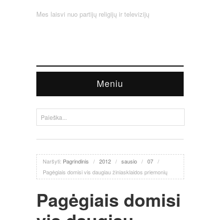
Mes laisvi nuo partijų religijų ir televizijų
Meniu
Naršyti:
Pagrindinis
/
2012
/
sausio
/
07
/
Pagėgiais domisi vis daugiau žiniasklaidos priemonių
Pagėgiais domisi