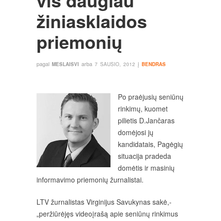
vis daugiau
žiniasklaidos
priemonių
pagal
arba
į
MESLAISVI
7 SAUSIO, 2012
BENDRAS
Po praėjusių seniūnų
rinkimų, kuomet
pilietis D.Jančaras
domėjosi jų
kandidatais, Pagėgių
situacija pradeda
domėtis ir masinių
informavimo priemonių žurnalistai.
LTV žurnalistas Virginijus Savukynas sakė,-
„peržiūrėjęs videoįrašą apie seniūnų rinkimus