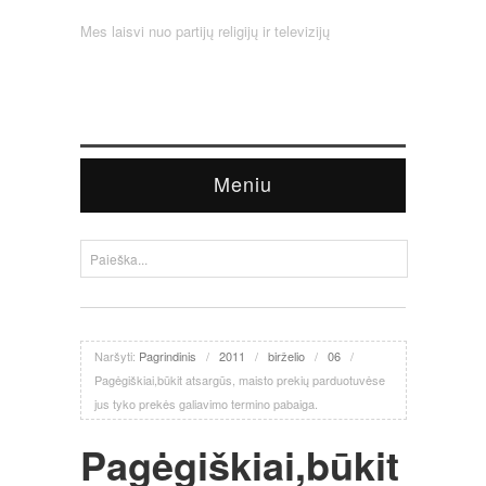
Mes laisvi nuo partijų religijų ir televizijų
Meniu
Naršyti:
Pagrindinis
/
2011
/
birželio
/
06
/
Pagėgiškiai,būkit atsargūs, maisto prekių parduotuvėse
jus tyko prekės galiavimo termino pabaiga.
Pagėgiškiai,būkit