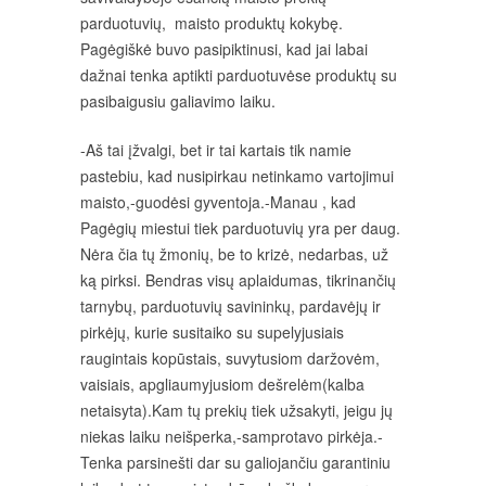
parduotuvių, maisto produktų kokybę.
Pagėgiškė buvo pasipiktinusi, kad jai labai
dažnai tenka aptikti parduotuvėse produktų su
pasibaigusiu galiavimo laiku.
-Aš tai įžvalgi, bet ir tai kartais tik namie
pastebiu, kad nusipirkau netinkamo vartojimui
maisto,-guodėsi gyventoja.-Manau , kad
Pagėgių miestui tiek parduotuvių yra per daug.
Nėra čia tų žmonių, be to krizė, nedarbas, už
ką pirksi. Bendras visų aplaidumas, tikrinančių
tarnybų, parduotuvių savininkų, pardavėjų ir
pirkėjų, kurie susitaiko su supelyjusiais
raugintais kopūstais, suvytusiom daržovėm,
vaisiais, apgliaumyjusiom dešrelėm(kalba
netaisyta).Kam tų prekių tiek užsakyti, jeigu jų
niekas laiku neišperka,-samprotavo pirkėja.-
Tenka parsinešti dar su galiojančiu garantiniu