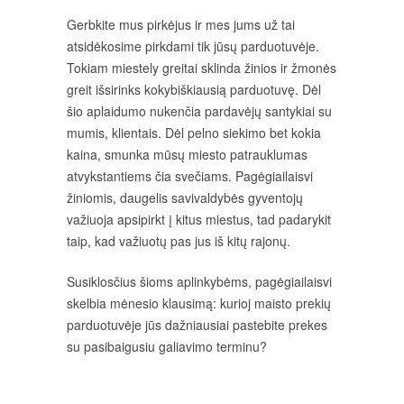
Gerbkite mus pirkėjus ir mes jums už tai
atsidėkosime pirkdami tik jūsų parduotuvėje.
Tokiam miestely greitai sklinda žinios ir žmonės
greit išsirinks kokybiškiausią parduotuvę. Dėl
šio aplaidumo nukenčia pardavėjų santykiai su
mumis, klientais. Dėl pelno siekimo bet kokia
kaina, smunka mūsų miesto patrauklumas
atvykstantiems čia svečiams. Pagėgiailaisvi
žiniomis, daugelis savivaldybės gyventojų
važiuoja apsipirkt į kitus miestus, tad padarykit
taip, kad važiuotų pas jus iš kitų rajonų.
Susiklosčius šioms aplinkybėms, pagėgiailaisvi
skelbia mėnesio klausimą: kurioj maisto prekių
parduotuvėje jūs dažniausiai pastebite prekes
su pasibaigusiu galiavimo terminu?