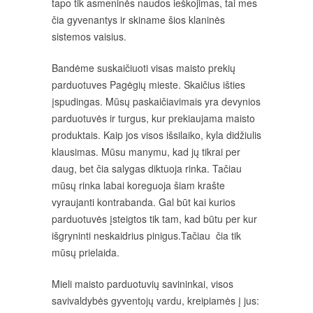
tapo tik asmeninės naudos ieškojimas, tai mes
čia gyvenantys ir skiname šios klaninės
sistemos vaisius.
Bandėme suskaičiuoti visas maisto prekių
parduotuves Pagėgių mieste. Skaičius išties
įspudingas. Mūsų paskaičiavimais yra devynios
parduotuvės ir turgus, kur prekiaujama maisto
produktais. Kaip jos visos išsilaiko, kyla didžiulis
klausimas. Mūsu manymu, kad jų tikrai per
daug, bet čia salygas diktuoja rinka. Tačiau
mūsų rinka labai koreguoja šiam krašte
vyraujanti kontrabanda. Gal būt kai kurios
parduotuvės įsteigtos tik tam, kad būtu per kur
išgryninti neskaidrius pinigus.Tačiau čia tik
mūsų prielaida.
Mieli maisto parduotuvių savininkai, visos
savivaldybės gyventojų vardu, kreipiamės į jus: