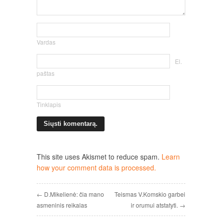
Vardas
El.
paštas
Tinklapis
This site uses Akismet to reduce spam.
Learn
how your comment data is processed.
← D.Mikelienė: čia mano
Teismas V.Komskio garbei
asmeninis reikalas
ir orumui atstatyti. →