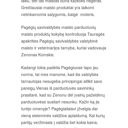
laiku, bet tas maistas būna kažkoks negeras.
Greičiausiai maisto produktai yra laikomi
netinkamomis salygomis,-baigė moteris.
Pagėgių savivaldybės maisto parduotuvių
maisto produktų kokybę kontroliuoja Tauragės
apskrities Pagėgių savivaldybės valstybinė
maisto ir veterinarijos tarnyba, kuriai vadovauja
Zenonas Komskis.
Kadangi tokia padėtis Pagėgiuose tapo jau
norma, tai mes manome, kad šis valstybės
tarnautojas nesugeba principingai atlikit savo
pareigų.Vienas iš parduotuvės savininkų
prasitarė, kad su Zenonu dėl įvairių pažeidimų
parduotuvėse susitart nesunku. Kažin ką jis
turėjo omenyje? Pagėgiailaisvi įžvelgia dar
vieną sisteminės valdžios aplaidumą. Kai kurių
partijų veržimasis į valdžia bet kokia kaina,