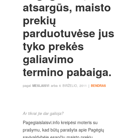
atsargūs, maisto
prekių
parduotuvėse jus
tyko prekės
galiavimo
termino pabaiga.
pagal
arba
į
MESLAISVI
6 BIRŽELIO, 2011
BENDRAS
Ar tikrai jie dar galioja?
Pagegiaislaisvi.info kreipėsi moteris su
prašymu, kad būtų parašyta apie Pagėgių
savivaldybėje esančių maisto prekių