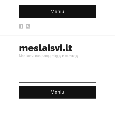
Meniu
meslaisvi.lt
Mes laisvi nuo partijų religijų ir televizijų
Meniu