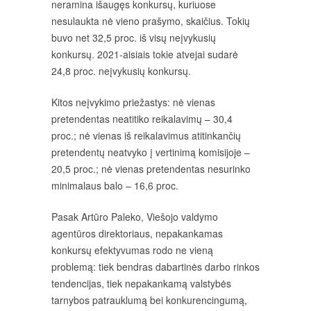
neramina išaugęs konkursų, kuriuose
nesulaukta nė vieno prašymo, skaičius. Tokių
buvo net 32,5 proc. iš visų neįvykusių
konkursų. 2021-aisiais tokie atvejai sudarė
24,8 proc. neįvykusių konkursų.
Kitos neįvykimo priežastys: nė vienas
pretendentas neatitiko reikalavimų – 30,4
proc.; nė vienas iš reikalavimus atitinkančių
pretendentų neatvyko į vertinimą komisijoje –
20,5 proc.; nė vienas pretendentas nesurinko
minimalaus balo – 16,6 proc.
Pasak Artūro Paleko, Viešojo valdymo
agentūros direktoriaus, nepakankamas
konkursų efektyvumas rodo ne vieną
problemą: tiek bendras dabartinės darbo rinkos
tendencijas, tiek nepakankamą valstybės
tarnybos patrauklumą bei konkurencingumą,