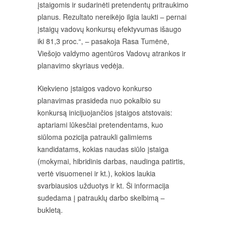
įstaigomis ir sudarinėti pretendentų pritraukimo
planus. Rezultato nereikėjo ilgia laukti – pernai
įstaigų vadovų konkursų efektyvumas išaugo
iki 81,3 proc.“, – pasakoja Rasa Tumėnė,
Viešojo valdymo agentūros Vadovų atrankos ir
planavimo skyriaus vedėja.
Kiekvieno įstaigos vadovo konkurso
planavimas prasideda nuo pokalbio su
konkursą inicijuojančios įstaigos atstovais:
aptariami lūkesčiai pretendentams, kuo
siūloma pozicija patraukli galimiems
kandidatams, kokias naudas siūlo įstaiga
(mokymai, hibridinis darbas, naudinga patirtis,
vertė visuomenei ir kt.), kokios laukia
svarbiausios užduotys ir kt. Ši informacija
sudedama į patrauklų darbo skelbimą –
bukletą.