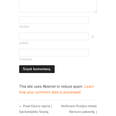
Vardas
El.
paštas
Tinklapis
This site uses Akismet to reduce spam.
Learn
how your comment data is processed.
← Puse Kauno rajone į
Nufilmavo Rusijos miesto
Savivaldybės Tarybą
Nemuno pakrantę, į