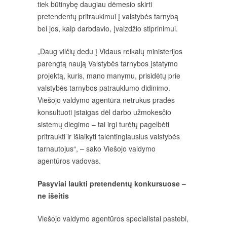
tiek būtinybę daugiau dėmesio skirti
pretendentų pritraukimui į valstybės tarnybą
bei jos, kaip darbdavio, įvaizdžio stiprinimui.
„Daug vilčių dedu į Vidaus reikalų ministerijos
parengtą naują Valstybės tarnybos įstatymo
projektą, kuris, mano manymu, prisidėtų prie
valstybės tarnybos patrauklumo didinimo.
Viešojo valdymo agentūra netrukus pradės
konsultuoti įstaigas dėl darbo užmokesčio
sistemų diegimo – tai irgi turėtų pagelbėti
pritraukti ir išlaikyti talentingiausius valstybės
tarnautojus“, – sako Viešojo valdymo
agentūros vadovas.
Pasyviai laukti pretendentų konkursuose –
ne išeitis
Viešojo valdymo agentūros specialistai pastebi,