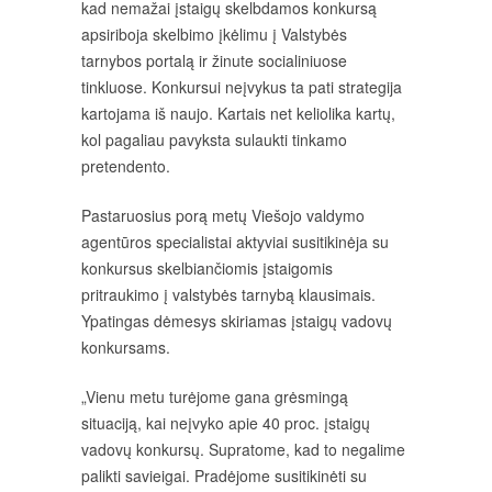
kad nemažai įstaigų skelbdamos konkursą
apsiriboja skelbimo įkėlimu į Valstybės
tarnybos portalą ir žinute socialiniuose
tinkluose. Konkursui neįvykus ta pati strategija
kartojama iš naujo. Kartais net keliolika kartų,
kol pagaliau pavyksta sulaukti tinkamo
pretendento.
Pastaruosius porą metų Viešojo valdymo
agentūros specialistai aktyviai susitikinėja su
konkursus skelbiančiomis įstaigomis
pritraukimo į valstybės tarnybą klausimais.
Ypatingas dėmesys skiriamas įstaigų vadovų
konkursams.
„Vienu metu turėjome gana grėsmingą
situaciją, kai neįvyko apie 40 proc. įstaigų
vadovų konkursų. Supratome, kad to negalime
palikti savieigai. Pradėjome susitikinėti su