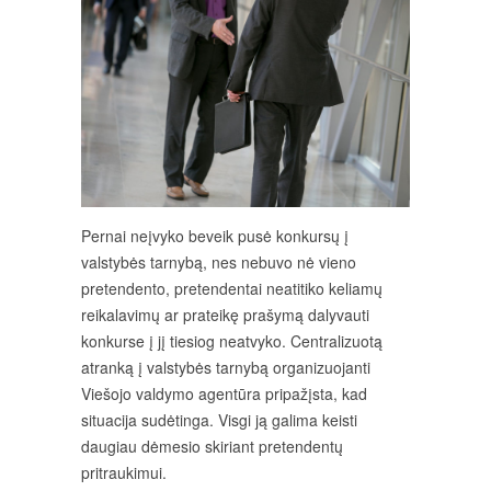
Pernai neįvyko beveik pusė konkursų į
valstybės tarnybą, nes nebuvo nė vieno
pretendento, pretendentai neatitiko keliamų
reikalavimų ar prateikę prašymą dalyvauti
konkurse į jį tiesiog neatvyko. Centralizuotą
atranką į valstybės tarnybą organizuojanti
Viešojo valdymo agentūra pripažįsta, kad
situacija sudėtinga. Visgi ją galima keisti
daugiau dėmesio skiriant pretendentų
pritraukimui.