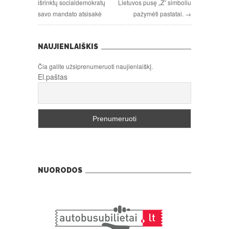
išrinktų socialdemokratų
Lietuvos pusę „Z” simboliu
savo mandato atsisakė
pažymėti pastatai. →
NAUJIENLAIŠKIS
Čia galite užsiprenumeruoti naujienlaiškį.
El.paštas
NUORODOS