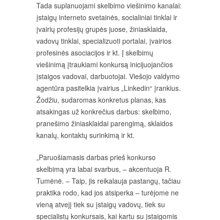
Tada suplanuojami skelbimo viešinimo kanalai:
įstaigų interneto svetainės, socialiniai tinklai ir
įvairių profesijų grupės juose, žiniasklaida,
vadovų tinklai, specializuoti portalai, įvairios
profesinės asociacijos ir kt. Į skelbimų
viešinimą įtraukiami konkursą inicijuojančios
įstaigos vadovai, darbuotojai. Viešojo valdymo
agentūra pasitelkia įvairius „Linkedin“ įrankius.
Žodžiu, sudaromas konkretus planas, kas
atsakingas už konkrečius darbus: skelbimo,
pranešimo žiniasklaidai parengimą, sklaidos
kanalų, kontaktų surinkimą ir kt.
„Paruošiamasis darbas prieš konkurso
skelbimą yra labai svarbus, – akcentuoja R.
Tumėnė. – Taip, jis reikalauja pastangų, tačiau
praktika rodo, kad jos atsiperka – turėjome ne
vieną atvejį tiek su įstaigų vadovų, tiek su
specialistų konkursais, kai kartu su įstaigomis