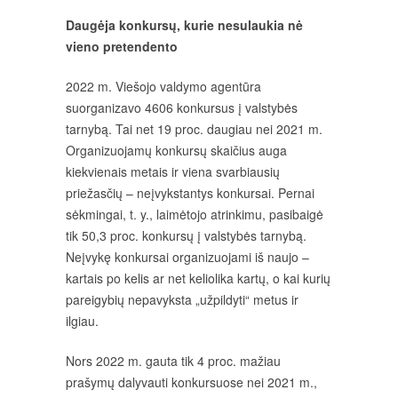
Daugėja konkursų, kurie nesulaukia nė
vieno pretendento
2022 m. Viešojo valdymo agentūra
suorganizavo 4606 konkursus į valstybės
tarnybą. Tai net 19 proc. daugiau nei 2021 m.
Organizuojamų konkursų skaičius auga
kiekvienais metais ir viena svarbiausių
priežasčių – neįvykstantys konkursai. Pernai
sėkmingai, t. y., laimėtojo atrinkimu, pasibaigė
tik 50,3 proc. konkursų į valstybės tarnybą.
Neįvykę konkursai organizuojami iš naujo –
kartais po kelis ar net keliolika kartų, o kai kurių
pareigybių nepavyksta „užpildyti“ metus ir
ilgiau.
Nors 2022 m. gauta tik 4 proc. mažiau
prašymų dalyvauti konkursuose nei 2021 m.,