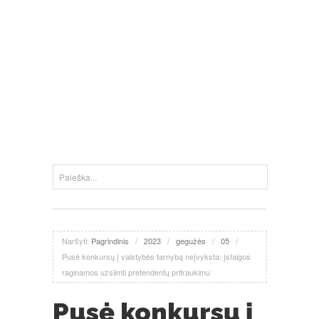
Naršyti:
Pagrindinis
/
2023
/
gegužės
/
05
/
Pusė konkursų į valstybės tarnybą neįvyksta: įstaigos
raginamos užsiimti pretendentų pritraukimu
Pusė konkursų į