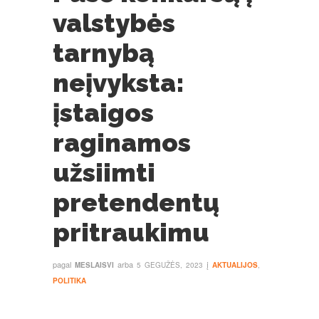
valstybės
tarnybą
neįvyksta:
įstaigos
raginamos
užsiimti
pretendentų
pritraukimu
pagal
arba
į
MESLAISVI
5 GEGUŽĖS, 2023
AKTUALIJOS
,
POLITIKA