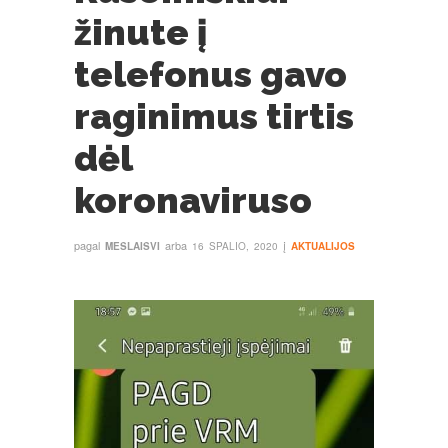
žinute į
telefonus gavo
raginimus tirtis
dėl
koronaviruso
pagal
arba
į
MESLAISVI
16 SPALIO, 2020
AKTUALIJOS