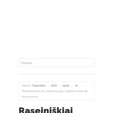
Naršyti:
Pagrindinis
/
2020
/
spalio
/
16
/
Raseiniškiai žinute į telefonus gavo raginimus tirtis dėl
koronaviruso
Raseiniškiai