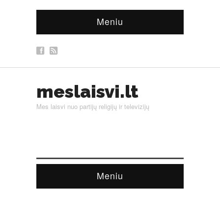
Meniu
meslaisvi.lt
Mes laisvi nuo partijų religijų ir televizijų
Meniu