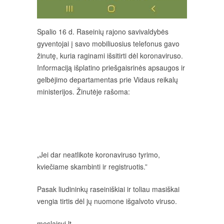
Spalio 16 d. Raseinių rajono savivaldybės
gyventojai į savo mobiliuosius telefonus gavo
žinutę, kuria raginami išsitirti dėl koronaviruso.
Informaciją išplatino priešgaisrinės apsaugos ir
gelbėjimo departamentas prie Vidaus reikalų
ministerijos. Žinutėje rašoma:
„Jei dar neatlikote koronaviruso tyrimo,
kviečiame skambinti ir registruotis.”
Pasak liudininkų raseiniškiai ir toliau masiškai
vengia tirtis dėl jų nuomone išgalvoto viruso.
meslaisvi.lt