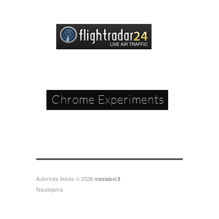
Autorinės teisės © 2026
meslaisvi.lt
Naudojama