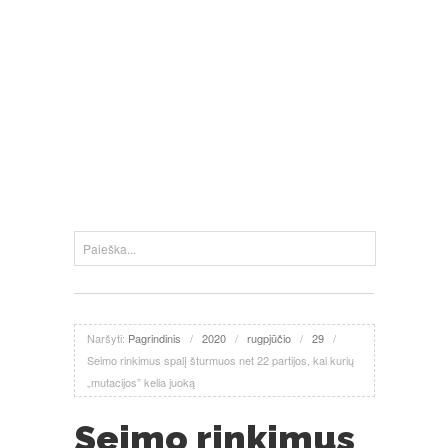
Naršyti:
Pagrindinis
/
2020
/
rugpjūčio
/
29
/
Seimo rinkimus spalį šturmuos net 22 partijos, kai kurių
„mutacijos” kelia juoką
Seimo rinkimus