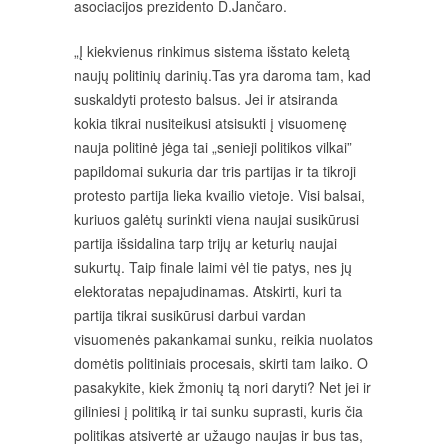
asociacijos prezidento D.Jančaro.
„Į kiekvienus rinkimus sistema išstato keletą
naujų politinių darinių.Tas yra daroma tam, kad
suskaldyti protesto balsus. Jei ir atsiranda
kokia tikrai nusiteikusi atsisukti į visuomenę
nauja politinė jėga tai „senieji politikos vilkai”
papildomai sukuria dar tris partijas ir ta tikroji
protesto partija lieka kvailio vietoje. Visi balsai,
kuriuos galėtų surinkti viena naujai susikūrusi
partija išsidalina tarp trijų ar keturių naujai
sukurtų. Taip finale laimi vėl tie patys, nes jų
elektoratas nepajudinamas. Atskirti, kuri ta
partija tikrai susikūrusi darbui vardan
visuomenės pakankamai sunku, reikia nuolatos
domėtis politiniais procesais, skirti tam laiko. O
pasakykite, kiek žmonių tą nori daryti? Net jei ir
giliniesi į politiką ir tai sunku suprasti, kuris čia
politikas atsivertė ar užaugo naujas ir bus tas,