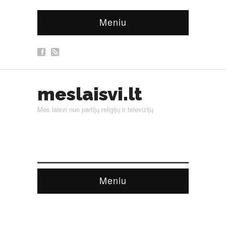
Meniu
meslaisvi.lt
Mes laisvi nuo partijų religijų ir televizijų
Meniu