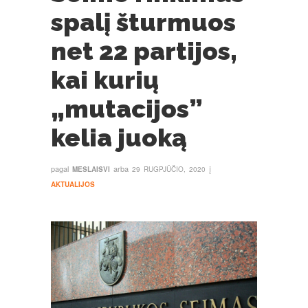
spalį šturmuos
net 22 partijos,
kai kurių
„mutacijos”
kelia juoką
pagal
arba
į
MESLAISVI
29 RUGPJŪČIO, 2020
AKTUALIJOS