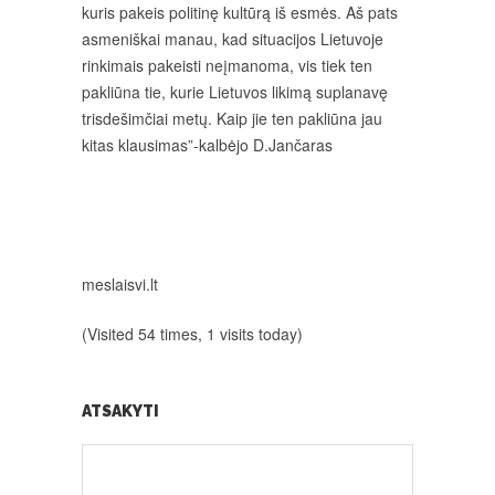
kuris pakeis politinę kultūrą iš esmės. Aš pats
asmeniškai manau, kad situacijos Lietuvoje
rinkimais pakeisti neįmanoma, vis tiek ten
pakliūna tie, kurie Lietuvos likimą suplanavę
trisdešimčiai metų. Kaip jie ten pakliūna jau
kitas klausimas”-kalbėjo D.Jančaras
meslaisvi.lt
(Visited 54 times, 1 visits today)
ATSAKYTI