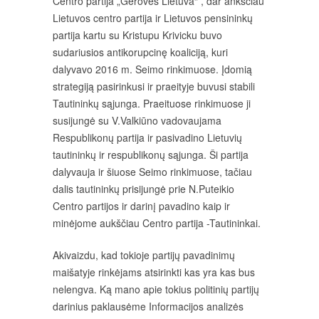
Centro partija „Gerovės Lietuva“ , dar anksčiau
Lietuvos centro partija ir Lietuvos pensininkų
partija kartu su Kristupu Krivicku buvo
sudariusios antikorupcinę koaliciją, kuri
dalyvavo 2016 m. Seimo rinkimuose. Įdomią
strategiją pasirinkusi ir praeityje buvusi stabili
Tautininkų sąjunga. Praeituose rinkimuose ji
susijungė su V.Valkiūno vadovaujama
Respublikonų partija ir pasivadino Lietuvių
tautininkų ir respublikonų sąjunga. Ši partija
dalyvauja ir šiuose Seimo rinkimuose, tačiau
dalis tautininkų prisijungė prie N.Puteikio
Centro partijos ir darinį pavadino kaip ir
minėjome aukščiau Centro partija -Tautininkai.
Akivaizdu, kad tokioje partijų pavadinimų
maišatyje rinkėjams atsirinkti kas yra kas bus
nelengva. Ką mano apie tokius politinių partijų
darinius paklausėme Informacijos analizės