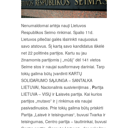
Nenumaldomai artėja nauji Lietuvos
Respublikos Seimo rinkimai. Spalio 11d.
Lietuvos piliečiai galės išsirinkti naujuosius
savo atstovus. Šį kartą savo kandidatus iškėlė
net 22 politinės partijos. Kartu su jau
žinamomis partijomis į „mūšį” dėl 141 vietos
Seime stos ir naujai susiformavę dariniai. Tarp
tokių galima būtų įvardinti KARTŲ
SOLIDARUMO SĄJUNGA – SANTALKA
LIETUVAI, Nacionalinis susivienijimas ,
P
artija
LIETUVA – VISŲ ir
L
aisvės partija. Kai kurios
partijos „mutavo” ir į rinkimus eis naujai
pasivadinusios. Prie tokių galima būtų priskirti
Partija „Laisvė ir teisingumas“, buvusi Tvarka ir
teisingumas, Centro partija – tautininkai, buvusi