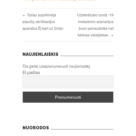
← Toliau supirkinėja
Užsikrėtusio covid -19
plaučių ventiliacijos
moksleivio scenarijus
aparatus.Šį kart už 2mljn.
buvo panaudotas net
keliose valstybėse. →
NAUJIENLAIŠKIS
Čia galite užsiprenumeruoti naujienlaiškį.
El.paštas
NUORODOS