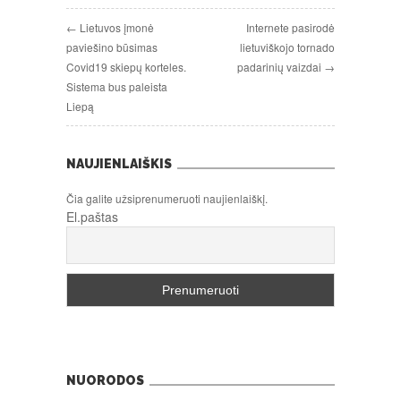
← Lietuvos įmonė
Internete pasirodė
paviešino būsimas
lietuviškojo tornado
Covid19 skiepų korteles.
padarinių vaizdai →
Sistema bus paleista
Liepą
NAUJIENLAIŠKIS
Čia galite užsiprenumeruoti naujienlaiškį.
El.paštas
NUORODOS