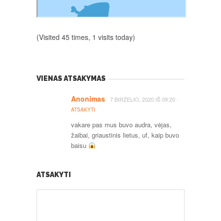
(Visited 45 times, 1 visits today)
VIENAS ATSAKYMAS
Anonimas
·
7 BIRŽELIO, 2020
IŠ
09:20
ATSAKYTI
vakare pas mus buvo audra, vėjas,
žaibai, griaustinis lietus, uf, kaip buvo
baisu
ATSAKYTI