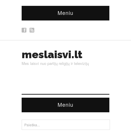
Meniu
meslaisvi.lt
Mes laisvi nuo partijų religijų ir televizijų
Meniu