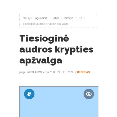
Naršyti:
Pagrindinis
/
2020
/
birželio
/
07
/
Tiesioginė audros krypties apžvalga
Tiesioginė
audros krypties
apžvalga
pagal
arba
į
MESLAISVI
7 BIRŽELIO, 2020
BENDRAS