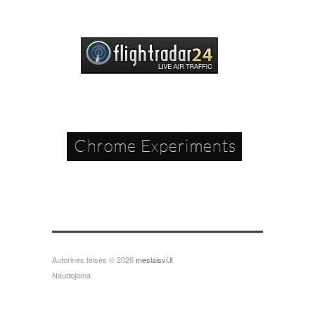
Autorinės teisės © 2026
meslaisvi.lt
Naudojama