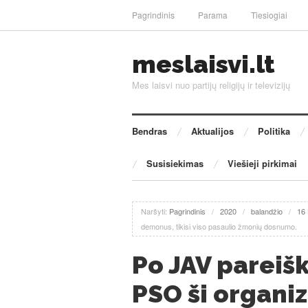
Pagrindinis
Parama
Tiesiogiai
meslaisvi.lt
Mes laisvi nuo partijų religijų ir televizijų
Bendras
Aktualijos
Politika
Susisiekimas
Viešieji pirkimai
Naršyti:
Pagrindinis
/
2020
/
balandžio
/
16
demonus, tikisi viso pasaulio žmonių dosnumo.
Po JAV pareišk
PSO ši organiz