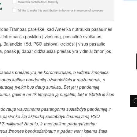
aldas Trampas pareiškė, kad Amerika nutraukia pasaulinės
ši informacija pasklido į viešumą, pasaulinė sveikatos
ą. Balandžio 15d. PSO atstovai kreipėsi į visus pasaulio
a, pasak jų dabar didžiausias priešas yra vidiniai žmonijos
iausias priešas yra ne koronavirusas, o vidiniai žmonijos
onės kaltina pandemiją užsieniečiais ir mažumomis, o
situaciją įveikti bus daug sunkiau. Bet jei į pandemiją
u, galime ne tik lengviau ją nugalėti, bet ir išbristi iš šios
vadovauja visuotinėms pastangoms sustabdyti pandemiją ir
s pasirinko šią akimirką sustabdyti finansavimą PSO.
 7 milijardai žmonių, ir mes galime padaryti geriau.
sus žmones bendradarbiauti ir padėti vieni kitiems šiais