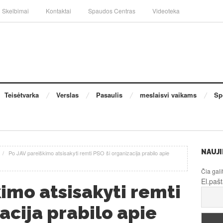
Skelbimai
Kontaktai
Spaudos Centras
Videoteka
Teisėtvarka
Verslas
Pasaulis
meslaisvi vaikams
Sp
NAUJI
/
Po JAV pareiškimo atsisakyti remti PSO ši organizacija prabilo apie
Čia gali
El.paš
imo atsisakyti remti
acija prabilo apie