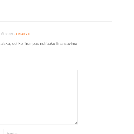
·
IŠ
06:59
ATSAKYTI
isku, del ko Trumpas nutrauke finansavima
Vardas