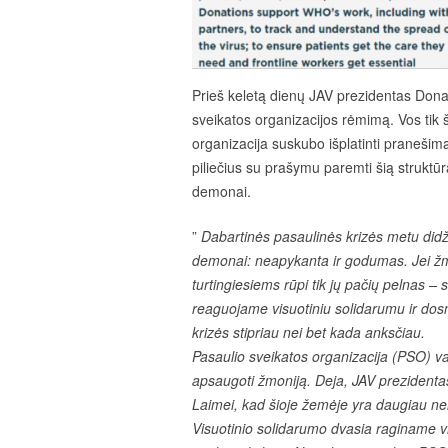
Prieš keletą dienų JAV prezidentas Don
sveikatos organizacijos rėmimą. Vos tik 
organizacija suskubo išplatinti pranešim
piliečius su prašymu paremti šią struktūr
demonai.
”
Dabartinės pasaulinės krizės metu didž
demonai: neapykanta ir godumas. Jei žm
turtingiesiems rūpi tik jų pačių pelnas – 
reaguojame visuotiniu solidarumu ir dosnum
krizės stipriau nei bet kada anksčiau.
Pasaulio sveikatos organizacija (PSO) 
apsaugoti žmoniją. Deja, JAV prezidenta
Laimei, kad šioje žemėje yra daugiau nei
Visuotinio solidarumo dvasia raginame vi