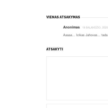
VIENAS ATSAKYMAS
Anonimas
18 BALANDŽIO, 2020
Aaaaa… Icikas Jahovas… tada a
ATSAKYTI