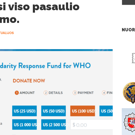
i viso pasaulio
umo.
NUOR
TUALIJOS