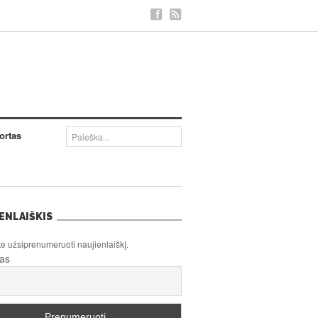
ortas
ENLAIŠKIS
te užsiprenumeruoti naujienlaiškį.
tas