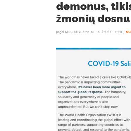
demonus, tikis
žmonių dosn
pagal
arba
į
MESLAISVI
16 BALANDŽIO, 2020
AK