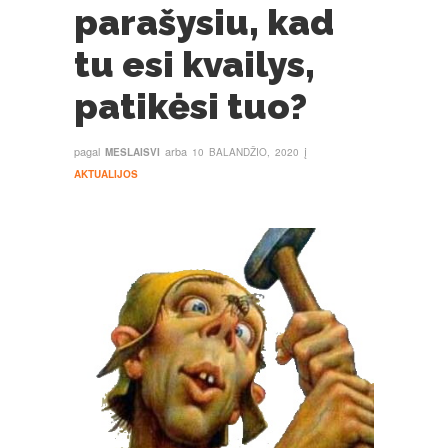
parašysiu, kad
tu esi kvailys,
patikėsi tuo?
pagal
arba
į
MESLAISVI
10 BALANDŽIO, 2020
AKTUALIJOS