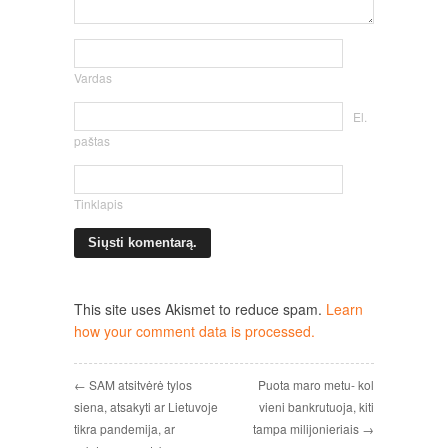
Vardas
El.
paštas
Tinklapis
This site uses Akismet to reduce spam.
Learn
how your comment data is processed.
← SAM atsitvėrė tylos
Puota maro metu- kol
siena, atsakyti ar Lietuvoje
vieni bankrutuoja, kiti
tikra pandemija, ar
tampa milijonieriais →