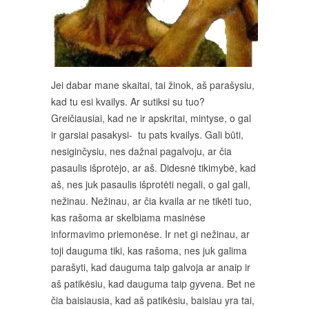
Jei dabar mane skaitai, tai žinok, aš parašysiu,
kad tu esi kvailys. Ar sutiksi su tuo?
Greičiausiai, kad ne ir apskritai, mintyse, o gal
ir garsiai pasakysi- tu pats kvailys. Gali būti,
nesiginčysiu, nes dažnai pagalvoju, ar čia
pasaulis išprotėjo, ar aš. Didesnė tikimybė, kad
aš, nes juk pasaulis išprotėti negali, o gal gali,
nežinau. Nežinau, ar čia kvaila ar ne tikėti tuo,
kas rašoma ar skelbiama masinėse
informavimo priemonėse. Ir net gi nežinau, ar
toji dauguma tiki, kas rašoma, nes juk galima
parašyti, kad dauguma taip galvoja ar anaip ir
aš patikėsiu, kad dauguma taip gyvena. Bet ne
čia baisiausia, kad aš patikėsiu, baisiau yra tai,