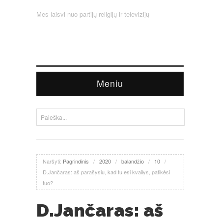
Mes laisvi nuo partijų religijų ir televizijų
Meniu
Naršyti:
Pagrindinis
/
2020
/
balandžio
/
10
/
D.Jančaras: aš parašysiu, kad tu esi kvailys, patikėsi
tuo?
D.Jančaras: aš