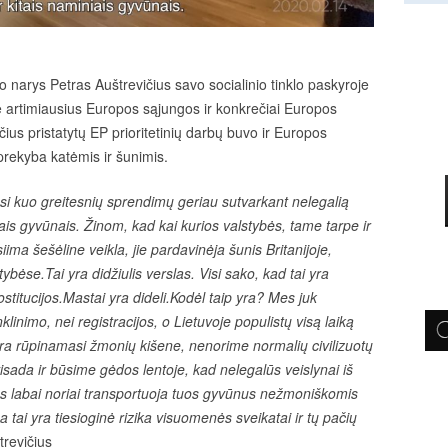
narys Petras Auštrevičius savo socialinio tinklo paskyroje
ė artimiausius Europos sąjungos ir konkrečiai Europos
čius pristatytų EP prioritetinių darbų buvo ir Europos
 prekyba katėmis ir šunimis.
si kuo greitesnių sprendimų geriau sutvarkant nelegalią
ais gyvūnais. Žinom, kad kai kurios valstybės, tame tarpe ir
iima šešėline veikla, jie pardavinėja šunis Britanijoje,
ybėse.Tai yra didžiulis verslas. Visi sako, kad tai yra
ostitucijos.Mastai yra dideli.Kodėl taip yra? Mes juk
linimo, nei registracijos, o Lietuvoje populistų visą laiką
yra rūpinamasi žmonių kišene, nenorime normalių civilizuotų
 visada ir būsime gėdos lentoje, kad nelegalūs veislynai iš
os labai noriai transportuoja tuos gyvūnus nežmoniškomis
 tai yra tiesioginė rizika visuomenės sveikatai ir tų pačių
trevičius