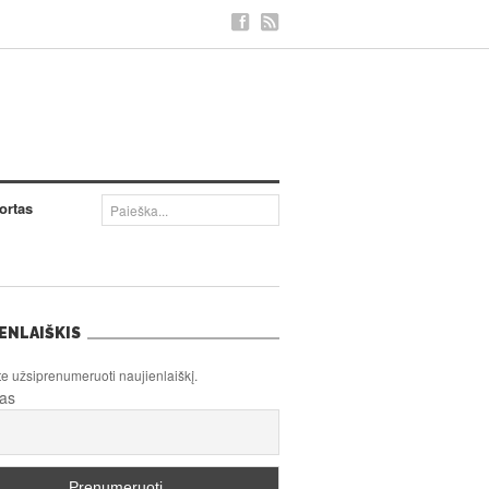
ortas
ENLAIŠKIS
te užsiprenumeruoti naujienlaiškį.
tas