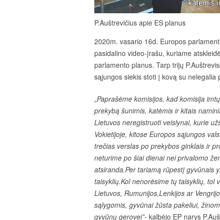
P.Auštrevičius apie ES planus
2020m. vasario 16d. Europos parlamento 
pasidalino video-įrašu, kuriame atskleid
parlamento planus. Tarp trijų P.Auštrevis
sąjungos siekis stoti į kovą su nelegalia
„
Paprašėme komisijos, kad komisija imtų
prekybą šunimis, katėmis ir kitais namini
Lietuvos neregistruoti veislynai, kurie užs
Vokietijoje, kitose Europos sąjungos valst
trečias verslas po prekybos ginklais ir pr
neturime po šiai dienai nei privalomo ženk
atsiranda.Per tariamą rūpestį gyvūnais 
taisyklių.Kol nenorėsime tų taisyklių, tol
Lietuvos, Rumunijos,Lenkijos ar Vengrij
sąlygomis, gyvūnai žūsta pakeliui, žinoma
gyvūnų gerovei”-
kalbėjo EP narys P.Auš