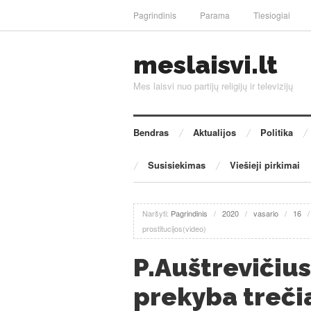
Pagrindinis
Parama
Tiesiogiai
meslaisvi.lt
Mes laisvi nuo partijų religijų ir televizijų
Bendras
Aktualijos
Politika
Susisiekimas
Viešieji pirkimai
Naršyti:
Pagrindinis
/
2020
/
vasario
/
16
prostitucijos(video)
P.Auštrevičius
prekyba trečia