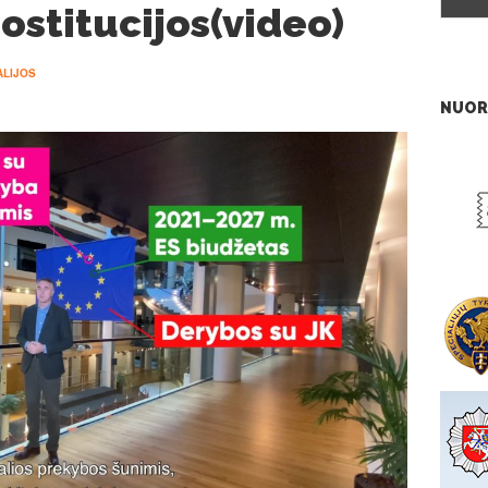
rostitucijos(video)
ALIJOS
NUOR