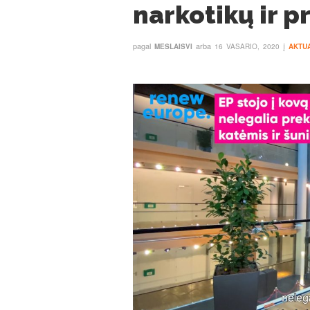
narkotikų ir p
pagal
arba
į
MESLAISVI
16 VASARIO, 2020
AKTU