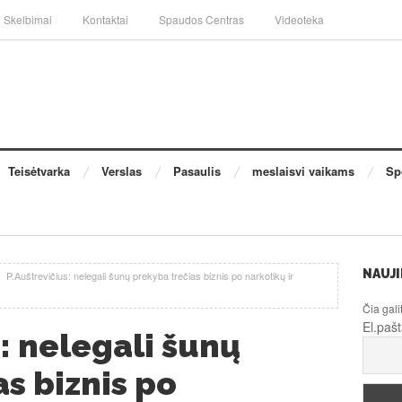
Skelbimai
Kontaktai
Spaudos Centras
Videoteka
Teisėtvarka
Verslas
Pasaulis
meslaisvi vaikams
Sp
NAUJI
/
P.Auštrevičius: nelegali šunų prekyba trečias biznis po narkotikų ir
Čia gali
El.paš
: nelegali šunų
s biznis po