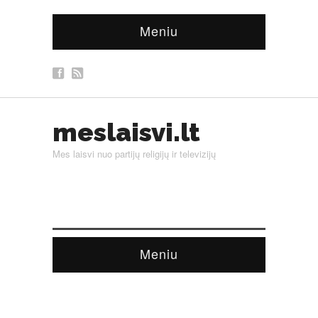
Meniu
meslaisvi.lt
Mes laisvi nuo partijų religijų ir televizijų
Meniu