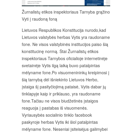
Žurnalistų etikos inspektoriaus Tarnyba grąžino
Vyti į raudoną foną
Lietuvos Respublikos Konstitucija nurodo,kad
Lietuvos valstybės herbas Vytis yra raudoname
fone. Ne visos valstybinės institucijos paiso šią
konstitucinę normą. Štai Žurnalistų etikos
inspektoriaus Tarnybos oficialioje internetinėje
svetainėje Vytis ilgą laiką buvo patalpintas
mėlyname fone.Po visuomenininkų kreipimosi į
šią tarnybą dėl išniekinto Lietuvos Herbo,
įstaiga šį pasityčiojimą pataisė, Vytis dabar jų
tinklapyje kaip ir priklauso, yra raudoname
fone.Tačiau ne visos biudžetinės įstaigos
reaguoja į pastabas iš visuomenės.
Vyriausybės socialinio tinklo facebook
paskyroje herbas Vytis iki šiol patalpintas
mėlyname fone. Neseniai įsiteisėjus galimybei