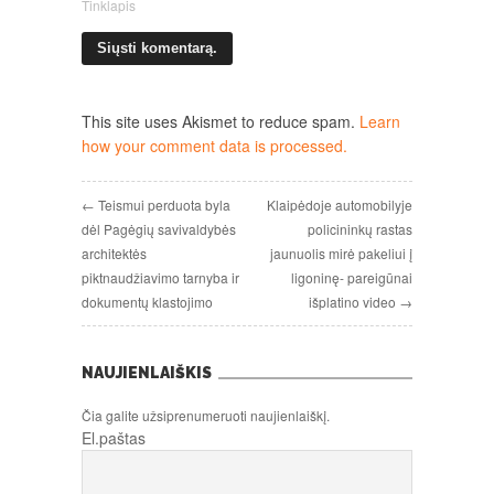
Tinklapis
This site uses Akismet to reduce spam.
Learn
how your comment data is processed.
← Teismui perduota byla
Klaipėdoje automobilyje
dėl Pagėgių savivaldybės
policininkų rastas
architektės
jaunuolis mirė pakeliui į
piktnaudžiavimo tarnyba ir
ligoninę- pareigūnai
dokumentų klastojimo
išplatino video →
NAUJIENLAIŠKIS
Čia galite užsiprenumeruoti naujienlaiškį.
El.paštas