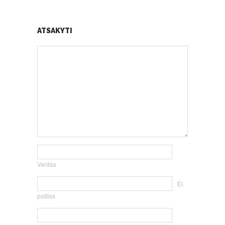
ATSAKYTI
Vardas
El.
paštas