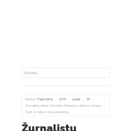
Naršyti:
Pagrindinis
/
2019
/
spalio
/
30
/
Žurnalistų etikos Tarnybos tinklapyje Lietuvos herbas
Vytis iš mėlyno fono pašalintas
Žurnalistų