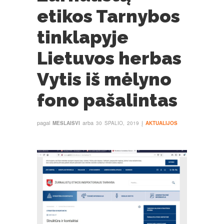
etikos Tarnybos
tinklapyje
Lietuvos herbas
Vytis iš mėlyno
fono pašalintas
pagal
arba
į
MESLAISVI
30 SPALIO, 2019
AKTUALIJOS