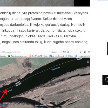
Pasieniečių diena, yra profesinė beveik 5 tūkstančių Valstybės
igūnų ir tarnautojų šventė. Kelias dienas visos
rnybos darbuotojus, linkėjo ko geriausių darbų. Norime ir
e rizikuodami savo karjera , darbu nori šią tarnybą sukurti
idrumu neabejotų niekas. Tačiau kol kas ši Tarnyba
li, negali, nes atsiranda tokių, kurie sugeba pasėti abejonę.