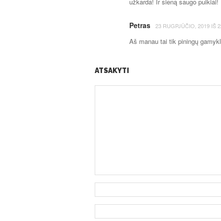
užkarda! Ir sieną saugo puikiai!
Petras
23 RUGPJŪČIO, 2019
IŠ
2
Aš manau tai tik piningų gamykl
ATSAKYTI