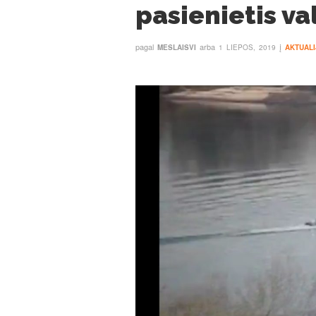
pasienietis v
pagal
arba
į
MESLAISVI
1 LIEPOS, 2019
AKTUAL