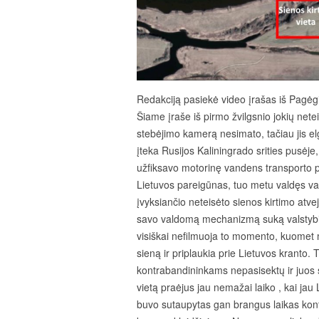
Redakciją pasiekė video įrašas iš Pagėg
Šiame įraše iš pirmo žvilgsnio jokių net
stebėjimo kamerą nesimato, tačiau jis el
įteka Rusijos Kaliningrado srities pusėj
užfiksavo motorinę vandens transporto pr
Lietuvos pareigūnas, tuo metu valdęs va
įvyksiančio neteisėto sienos kirtimo atvej
savo valdomą mechanizmą suką valstybin
visiškai nefilmuoja to momento, kuomet m
sieną ir priplaukia prie Lietuvos kranto. 
kontrabandininkams nepasisektų ir juos s
vietą praėjus jau nemažai laiko , kai jau 
buvo sutaupytas gan brangus laikas kontr