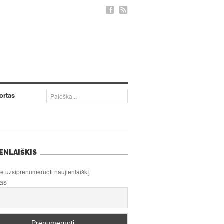
ortas
ENLAIŠKIS
te užsiprenumeruoti naujienlaiškį.
tas