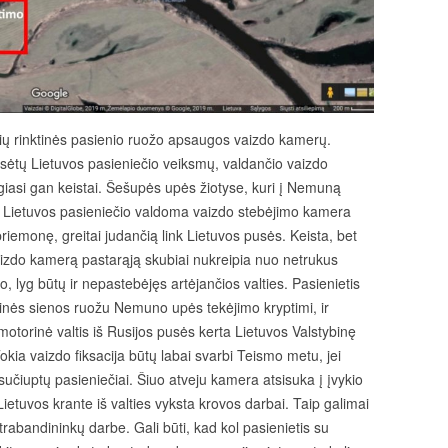
ių rinktinės pasienio ruožo apsaugos vaizdo kamerų.
eisėtų Lietuvos pasieniečio veiksmų, valdančio vaizdo
giasi gan keistai. Šešupės upės žiotyse, kuri į Nemuną
e, Lietuvos pasieniečio valdoma vaizdo stebėjimo kamera
iemonę, greitai judančią link Lietuvos pusės. Keista, bet
izdo kamerą pastarąją skubiai nukreipia nuo netrukus
o, lyg būtų ir nepastebėjęs artėjančios valties. Pasienietis
ės sienos ruožu Nemuno upės tekėjimo kryptimi, ir
otorinė valtis iš Rusijos pusės kerta Lietuvos Valstybinę
Tokia vaizdo fiksacija būtų labai svarbi Teismo metu, jei
učiuptų pasieniečiai. Šiuo atveju kamera atsisuka į įvykio
Lietuvos krante iš valties vyksta krovos darbai. Taip galimai
abandininkų darbe. Gali būti, kad kol pasienietis su