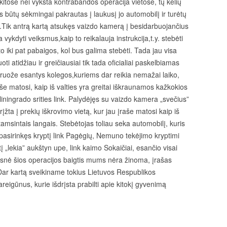
tose nei vyksta kontrabandos operacija vietose, tų kelių
s būtų sėkmingai pakrautas į laukusį jo automobilį ir turėtų
ų.Tik antrą kartą atsukęs vaizdo kamerą į besidarbuojančius
ykdyti veiksmus,kaip to reikalauja instrukcija,t.y. stebėti
 iki pat pabaigos, kol bus galima stebėti. Tada jau visa
 atidžiau ir greičiausiai tik tada oficialiai paskelbiamas
 ruože esantys kolegos,kuriems dar reikia nemažai laiko,
aše matosi, kaip iš valties yra greitai iškraunamos kažkokios
aliningrado srities link. Palydėjęs su vaizdo kamera „svečius”
įžta į prekių iškrovimo vietą, kur jau įraše matosi kaip iš
amsintais langais. Stebėtojas toliau seka automobilį, kuris
u pasirinkęs kryptį link Pagėgių, Nemuno tekėjimo kryptimi
tį „lekia” aukštyn upe, link kaimo Sokaičiai, esančio visai
snė šios operacijos baigtis mums nėra žinoma, įrašas
Dar kartą sveikiname tokius Lietuvos Respublikos
eigūnus, kurie išdrįsta prabilti apie kitokį gyvenimą