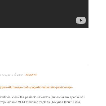
·
IEPOS, 2019
IŠ
23:04
ATSAKYTI
aujojoje-Akmeneje-metu-pagerbti-labiausiai-pasizymeje-
inktinės Viešvilės pasienio užkardos jaunesniajam specialistui
antrojo laipsnio VRM atminimo ženklas „Tėvynės labui“. Gera