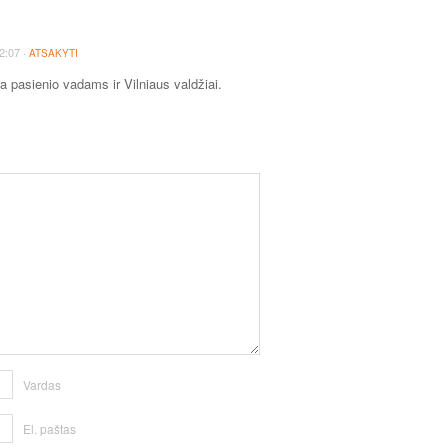
·
2:07
ATSAKYTI
a pasienio vadams ir Vilniaus valdžiai.
Vardas
El. paštas