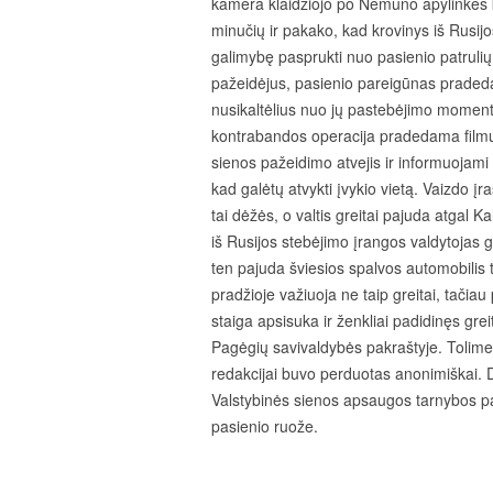
kamera klaidžiojo po Nemuno apylinkes ki
minučių ir pakako, kad krovinys iš Rusijo
galimybę pasprukti nuo pasienio patruli
pažeidėjus, pasienio pareigūnas pradeda v
nusikaltėlius nuo jų pastebėjimo momento
kontrabandos operacija pradedama filmuoti
sienos pažeidimo atvejis ir informuojami
kad galėtų atvykti įvykio vietą. Vaizdo įr
tai dėžės, o valtis greitai pajuda atgal K
iš Rusijos stebėjimo įrangos valdytojas gr
ten pajuda šviesios spalvos automobilis t
pradžioje važiuoja ne taip greitai, tačia
staiga apsisuka ir ženkliai padidinęs grei
Pagėgių savivaldybės pakraštyje. Tolime
redakcijai buvo perduotas anonimiškai. 
Valstybinės sienos apsaugos tarnybos par
pasienio ruože.