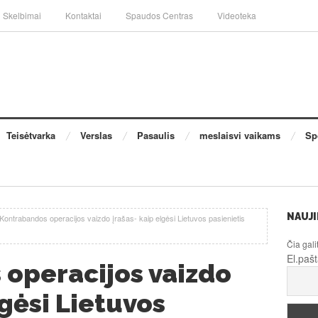
Skelbimai
Kontaktai
Spaudos Centras
Videoteka
Teisėtvarka
Verslas
Pasaulis
meslaisvi vaikams
Sp
NAUJI
Kontrabandos operacijos vaizdo įrašas- kaip elgėsi Lietuvos pasienietis
Čia gali
El.paš
operacijos vaizdo
lgėsi Lietuvos