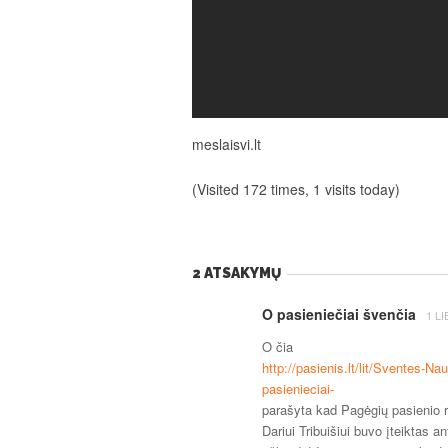
meslaisvi.lt
(Visited 172 times, 1 visits today)
2 ATSAKYMŲ
O pasieniečiai švenčia
1 L
O čia
http://pasienis.lt/lit/Sventes-N
pasienieciai-
parašyta kad Pagėgių pasienio r
Dariui Tribuišiui buvo įteiktas 