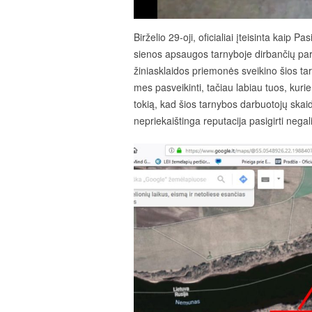
Birželio 29-oji, oficialiai įteisinta kaip 
sienos apsaugos tarnyboje dirbančių pare
žiniasklaidos priemonės sveikino šios ta
mes pasveikinti, tačiau labiau tuos, kuri
tokią, kad šios tarnybos darbuotojų ska
nepriekaištinga reputacija pasigirti nega