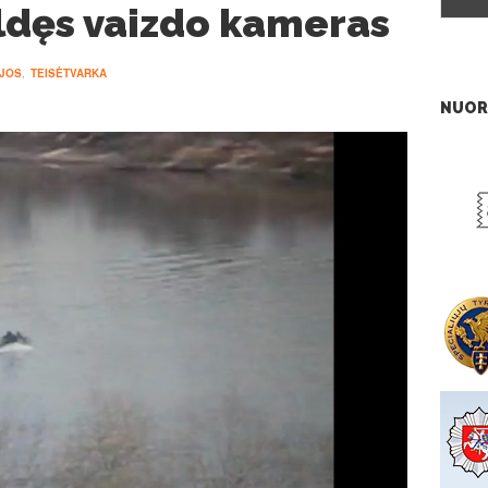
aldęs vaizdo kameras
IJOS
,
TEISĖTVARKA
NUOR