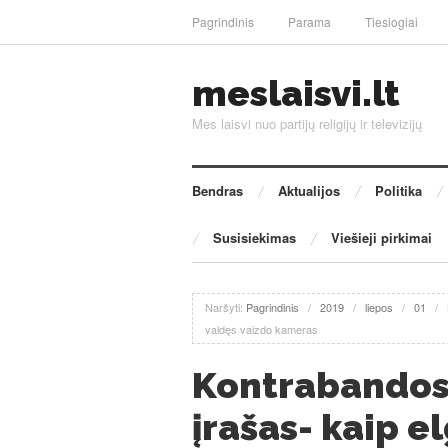
Pagrindinis
Parama
Tiesiogiai
meslaisvi.lt
Mes laisvi nuo partijų religijų ir televizijų
Bendras
Aktualijos
Politika
Susisiekimas
Viešieji pirkimai
Naršyti:
Pagrindinis
/
2019
/
liepos
/
01
/
valdęs vaizdo kameras
Kontrabandos 
įrašas- kaip e