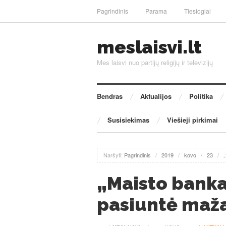
Pagrindinis
Parama
Tiesiogiai
meslaisvi.lt
Mes laisvi nuo partijų religijų ir televizijų
Bendras
Aktualijos
Politika
Susisiekimas
Viešieji pirkimai
Naršyti:
Pagrindinis
/
2019
/
kovo
/
23
/
„Maisto banka
pasiuntė maž