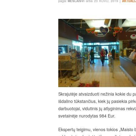
pagal
arba
į
MESLAISVI
23 KOVO, 2019
AKTUALI
Skrajutėje atvaizduoti nežinia kokie du p
išdalino tūkstančius, kiek jų pasiekia pir
darbuotojai, vidutinis jų atlyginimas rekvizi
svetainėje nurodytas 984 Eur.
Ekspertų teigimu, vienos tokios „Maisto