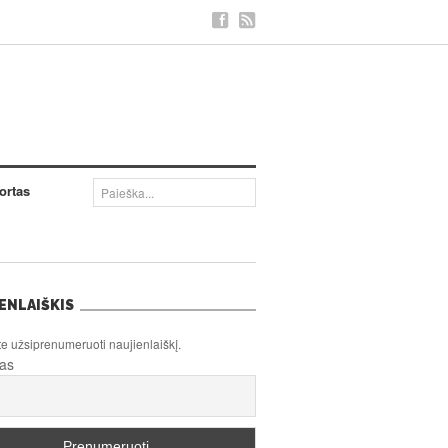
ortas
ENLAIŠKIS
te užsiprenumeruoti naujienlaiškį.
tas