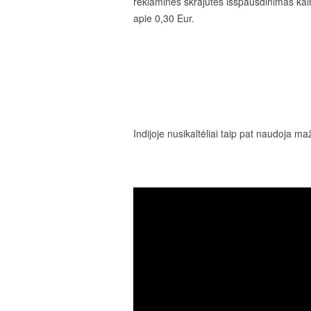
reklaminės skrajutės išspausdinimas kai
apie 0,30 Eur.
Indijoje nusikaltėliai taip pat naudoja m