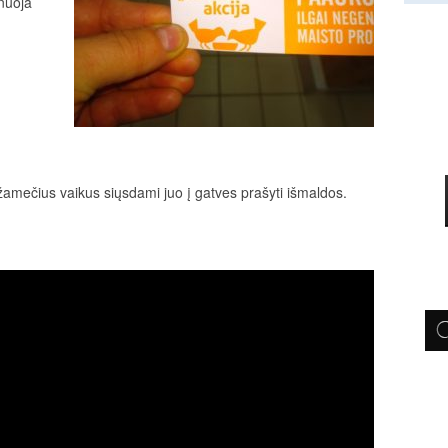
nuoja
ažamečius vaikus siųsdami juo į gatves prašyti išmaldos.