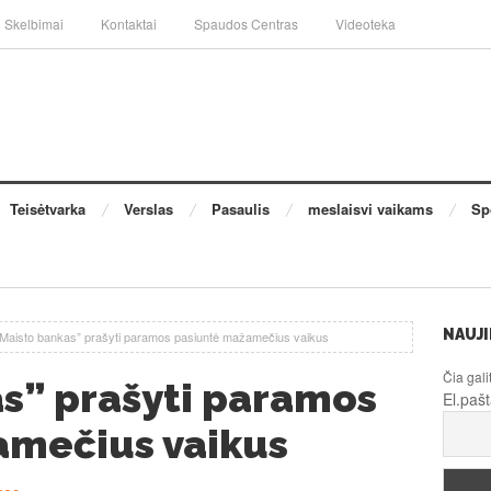
Skelbimai
Kontaktai
Spaudos Centras
Videoteka
Teisėtvarka
Verslas
Pasaulis
meslaisvi vaikams
Sp
NAUJI
„Maisto bankas” prašyti paramos pasiuntė mažamečius vaikus
Čia gali
s” prašyti paramos
El.paš
amečius vaikus