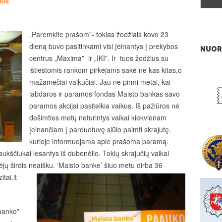
JOS
„Paremkite prašom”- tokias žodžiais kovo 23
dieną buvo pasitinkami visi įeinantys į prekybos
NUOR
centrus „Maxima” ir „IKI”. Ir tuos žodžius su
ištiestomis rankom pirkėjams sakė ne kas kitas,o
mažamečiai vaikučiai. Jau ne pirmi metai, kai
labdaros ir paramos fondas Maisto bankas savo
paramos akcijai pasitelkia vaikus. Iš pažiūros nė
dešimties metų neturintys vaikai kiekvienam
įeinančiam į parduotuvę siūlo paimti skrajutę,
kurioje informuojama apie prašoma paramą.
aukščiukai lesantys iš dubenėlio. Tokių skrajučių vaikai
kėjų širdis neaišku.
‘Maisto banke’ šiuo metu dirba 36
tai.lt
 banko”