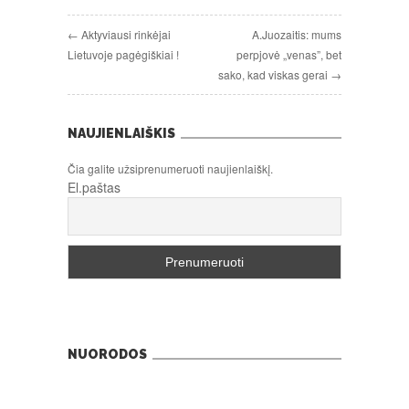
← Aktyviausi rinkėjai
A.Juozaitis: mums
Lietuvoje pagėgiškiai !
perpjovė „venas”, bet
sako, kad viskas gerai →
NAUJIENLAIŠKIS
Čia galite užsiprenumeruoti naujienlaiškį.
El.paštas
NUORODOS