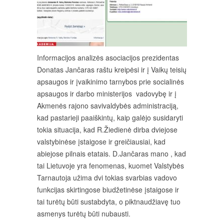
Informacijos analizės asociacijos prezidentas
Donatas Jančaras raštu kreipėsi ir į Vaikų teisių
apsaugos ir įvaikinimo tarnybos prie socialinės
apsaugos ir darbo ministerijos vadovybę ir į
Akmenės rajono savivaldybės administraciją,
kad pastarieji paaiškintų, kaip galėjo susidaryti
tokia situacija, kad R.Žiedienė dirba dviejose
valstybinėse įstaigose ir greičiausiai, kad
abiejose pilnais etatais. D.Jančaras mano , kad
tai Lietuvoje yra fenomenas, kuomet Valstybės
Tarnautoja užima dvi tokias svarbias vadovo
funkcijas skirtingose biudžetinėse įstaigose ir
tai turėtų būti sustabdyta, o piktnaudžiavę tuo
asmenys turėtų būti nubausti.