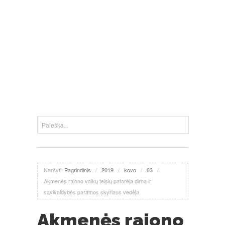
Naršyti:
Pagrindinis
/
2019
/
kovo
/
03
/
Akmenės rajono vaikų teisių patarėja dirba ir
savivaldybės paramos skyriaus vedėja
Akmenės rajono