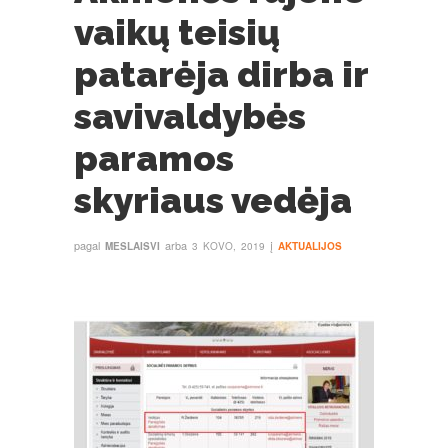
vaikų teisių
patarėja dirba ir
savivaldybės
paramos
skyriaus vedėja
pagal
arba
į
MESLAISVI
3 KOVO, 2019
AKTUALIJOS