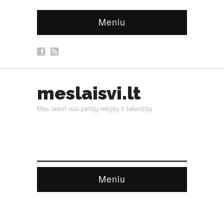
Meniu
meslaisvi.lt
Mes laisvi nuo partijų religijų ir televizijų
Meniu