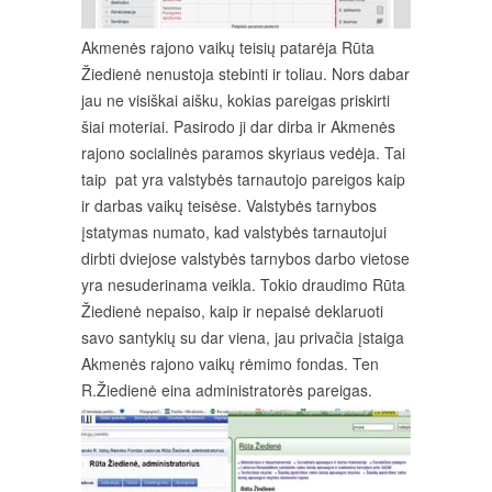
Akmenės rajono vaikų teisių patarėja Rūta
Žiedienė nenustoja stebinti ir toliau. Nors dabar
jau ne visiškai aišku, kokias pareigas priskirti
šiai moteriai. Pasirodo ji dar dirba ir Akmenės
rajono socialinės paramos skyriaus vedėja. Tai
taip pat yra valstybės tarnautojo pareigos kaip
ir darbas vaikų teisėse. Valstybės tarnybos
įstatymas numato, kad valstybės tarnautojui
dirbti dviejose valstybės tarnybos darbo vietose
yra nesuderinama veikla. Tokio draudimo Rūta
Žiedienė nepaiso, kaip ir nepaisė deklaruoti
savo santykių su dar viena, jau privačia įstaiga
Akmenės rajono vaikų rėmimo fondas. Ten
R.Žiedienė eina administratorės pareigas.