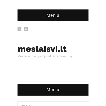
Meniu
meslaisvi.lt
Mes laisvi nuo partijų religijų ir televizijų
Meniu