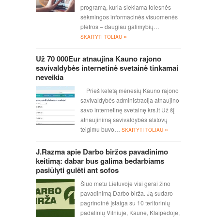
programą, kuria siekiama tolesnės
sėkmingos informacinės visuomenės
plėtros – daugiau galimybių…
»
SKAITYTI TOLIAU
Už 70 000Eur atnaujina Kauno rajono
savivaldybės internetinė svetainė tinkamai
neveikia
Prieš keletą mėnesių Kauno rajono
savivaldybės administracija atnaujino
savo internetinę svetainę krs.lt Už šį
atnaujinimą savivaldybės atstovų
»
teigimu buvo…
SKAITYTI TOLIAU
J.Razma apie Darbo biržos pavadinimo
keitimą: dabar bus galima bedarbiams
pasiūlyti gulėti ant sofos
Šiuo metu Lietuvoje visi gerai žino
pavadinimą Darbo birža. Ją sudaro
pagrindinė įstaiga su 10 teritorinių
padalinių Vilniuje, Kaune, Klaipėdoje,