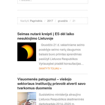
Naršyti:
Pagrindinis
/
2017
/
gruodžio
/
21
Seimas nutarė kreipti į ES dėl laiko
nesukiojimo Lietuvoje
Gruodžio 21 d. vakariniame seimo
posėdyje seimo narių daugumos
balsais buvo priimtas sprendimas
pasiūlyti Lietuvos Respublikos
Vyriausybei pradėti konsultacijas…
»
SKAITYTI TOLIAU
Visuomenės patogumui – viešojo
sektoriaus institucijų prievolė atverti savo
tvarkomus duomenis
Susisiekimo ministerija atnaujino
Lietuvos Respublikos skaitmeninės
darbotvarkės 2014–2020 m.