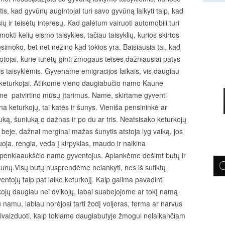
s, kad gyvūnų augintojai turi savo gyvūną laikyti taip, kad
 ir teisėtų interesų. Kad galėtum vairuoti automobili turi
okti kelių eismo taisykles, tačiau taisyklių, kurios skirtos
imoko, bet net nežino kad tokios yra. Baisiausia tai, kad
uotojai, kurie turėtų ginti žmogaus teises dažniausiai patys
s taisyklėmis. Gyvename emigracijos laikais, vis daugiau
ma keturkojai. Atlikome vieno daugiabučio namo Kaune
me patvirtino mūsų įtarimus. Name, skirtame gyventi
keturkojų, tai katės ir šunys. Vieniša pensininkė ar
uką, šuniuką o dažnas ir po du ar tris. Neatsisako keturkojų
, beje, dažnai merginai mažas šunytis atstoja lyg vaiką, jos
iuoja, rengia, veda į kirpyklas, maudo ir naikina
penkiaaukščio namo gyventojus. Aplankėme dešimt butų ir
unų.Visų butų nusprendėme nelankyti, nes iš sutiktų
ntojų taip pat laiko keturkojį. Kaip galima pavadinti
ų daugiau nei dvikojų, labai suabejojome ar tokį namą
amu, labiau norėjosi tarti žodį voljeras, ferma ar narvus
sivaizduoti, kaip tokiame daugiabutyje žmogui nelaikančiam