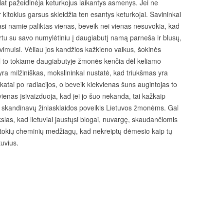
lat pažeidinėja keturkojus laikantys asmenys. Jei ne
r kitokius garsus skleidžia ten esantys keturkojai. Savininkai
iasi namie paliktas vienas, beveik nei vienas nesuvokia, kad
rtu su savo numylėtiniu į daugiabutį namą parneša ir blusų,
vimuisi. Vėliau jos kandžios kažkieno vaikus, šokinės
ėl to tokiame daugiabutyje žmonės kenčia dėl keliamo
yra milžiniškas, mokslininkai nustatė, kad triukšmas yra
katai po radiacijos, o beveik kiekvienas šuns augintojas to
vienas įsivaizduoja, kad jei jo šuo nekanda, tai kažkaip
yra skandinavų žiniasklaidos poveikis Lietuvos žmonėms. Gal
kslas, kad lietuviai jaustųsi blogai, nuvargę, skaudančiomis
itokių cheminių medžiagų, kad nekreiptų dėmesio kaip tų
tuvius.