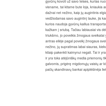
gyvūnų kovoti už savo teises, kurias nuo
viename, tai kitame bute loja, kniaukia a
dažnai net nežino, kaip jų augintinis elg
vedžiodamas savo augintinį lauke, jis ka
kurios naudoja gyvūnų kailius transporta
kažkam į sriubą. Tačiau labiausiai vis d
triukšmo, jo poveikis žmogaus sveikatai 
antras eilėje pagal poveikį žmogaus svei
nežino, jų supratimas labai siauras, kiek
kitaip pakenkti kaimynui negali. Tai ir 
ir yra toks atėjūniškų media priemonių ti
galvomis, prigėrę migdomųjų vaistų ar k
pačių skandinavų bankai apiplėšinėja lie