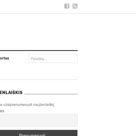
ortas
ENLAIŠKIS
te užsiprenumeruoti naujienlaiškį.
tas