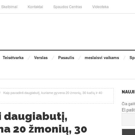
Skelbimai
Kontaktai
Spaudos Centras
Videoteka
Teisėtvarka
Verslas
Pasaulis
meslaisvi vaikams
Sp
NAUJI
/
Kaip pavadinti daugiabutį, kuriame gyvena 20 žmonių, 30 kačių ir 40
Čia gali
El.paš
i daugiabutį,
a 20 žmonių, 30