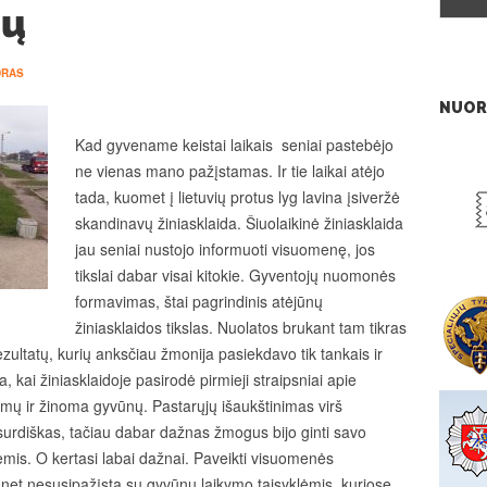
nų
DRAS
NUOR
Kad gyvename keistai laikais seniai pastebėjo
ne vienas mano pažįstamas. Ir tie laikai atėjo
tada, kuomet į lietuvių protus lyg lavina įsiveržė
skandinavų žiniasklaida. Šiuolaikinė žiniasklaida
jau seniai nustojo informuoti visuomenę, jos
tikslai dabar visai kitokie. Gyventojų nuomonės
formavimas, štai pagrindinis atėjūnų
žiniasklaidos tikslas. Nuolatos brukant tam tikras
zultatų, kurių anksčiau žmonija pasiekdavo tik tankais ir
 kai žiniasklaidoje pasirodė pirmieji straipsniai apie
umų ir žinoma gyvūnų. Pastarųjų išaukštinimas virš
rdiškas, tačiau dabar dažnas žmogus bijo ginti savo
isėmis. O kertasi labai dažnai. Paveikti visuomenės
et nesusipažįsta su gyvūnų laikymo taisyklėmis, kuriose