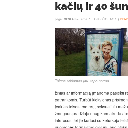
kačių ir 40 šu
pagal
arba
į
MESLAISVI
5 LAPKRIČIO, 2016
BEN
Tokios reklamos jau tapo norma
žinias ar informaciją įmanoma pasiekti re
patrankomis. Turbūt kiekvienas prisimena,
įvairias teises, moterų, seksualinių maž
žmogaus pradžioje daug kam atrodė absu
interesus, jei jie kertasi su keturkojo te
nuomonės formavimo gyvūnų augintojai n