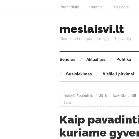
Pagrindinis
Parama
Tiesiogiai
meslaisvi.lt
Mes laisvi nuo partijų religijų ir televizijų
Bendras
Aktualijos
Politika
Susisiekimas
Viešieji pirkimai
Naršyti:
Pagrindinis
/
2016
/
lapkričio
/
05
šunų
Kaip pavadint
kuriame gyven