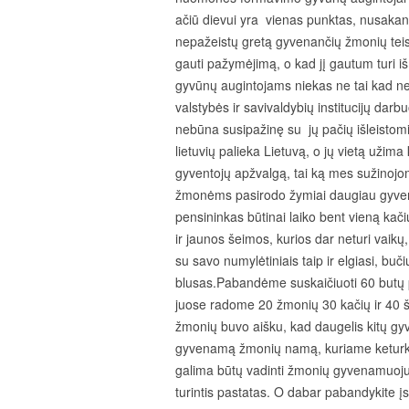
ačiū dievui yra vienas punktas, nusakanti
nepažeistų gretą gyvenančių žmonių teisių
gauti pažymėjimą, o kad jį gautum turi išm
gyvūnų augintojams niekas ne tai kad nes
valstybės ir savivaldybių institucijų darb
nebūna susipažinę su jų pačių išleistomi
lietuvių palieka Lietuvą, o jų vietą uži
gyventojų apžvalgą, tai ką mes sužinojo
žmonėms pasirodo žymiai daugiau gyvena 
pensininkas būtinai laiko bent vieną kači
ir jaunos šeimos, kurios dar neturi vaikų
su savo numylėtiniais taip ir elgiasi, buč
blusas.Pabandėme suskaičiuoti 60 butų 
juose radome 20 žmonių 30 kačių ir 40 š
žmonių buvo aišku, kad daugelis kitų gyve
gyvenamą žmonių namą, kuriame keturkoj
galima būtų vadinti žmonių gyvenamuoju n
turintis pastatas. O dabar pabandykite į