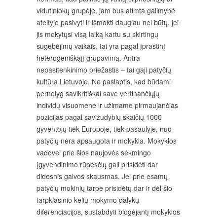
vidutiniokų grupėje, jam bus atimta galimybė
ateityje pasivyti ir išmokti daugiau nei būtų, jei
jis mokytųsi visą laiką kartu su skirtingų
sugebėjimų vaikais, tai yra pagal įprastinį
heterogeniškąjį grupavimą. Antra
nepasitenkinimo priežastis – tai gaji patyčių
kultūra Lietuvoje. Ne paslaptis, kad būdami
pernelyg savikritiškai save vertinančiųjų
individų visuomene ir užimame pirmaujančias
pozicijas pagal savižudybių skaičių 1000
gyventojų tiek Europoje, tiek pasaulyje, nuo
patyčių nėra apsaugota ir mokykla. Mokyklos
vadovei prie šios naujovės sėkmingo
įgyvendinimo rūpesčių gali prisidėti dar
didesnis galvos skausmas. Jei prie esamų
patyčių mokinių tarpe prisidėtų dar ir dėl šio
tarpklasinio kelių mokymo dalykų
diferenciacijos, sustabdyti blogėjantį mokyklos