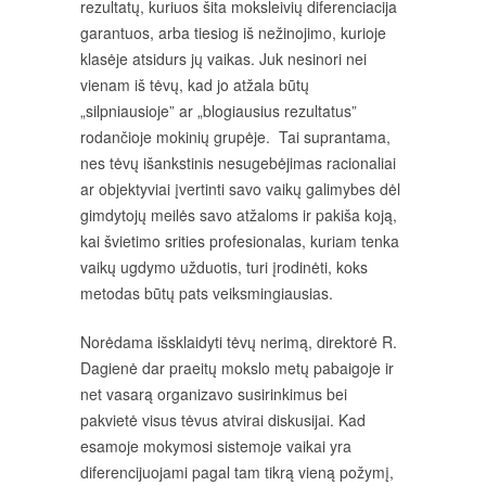
rezultatų, kuriuos šita moksleivių diferenciacija
garantuos, arba tiesiog iš nežinojimo, kurioje
klasėje atsidurs jų vaikas. Juk nesinori nei
vienam iš tėvų, kad jo atžala būtų
„silpniausioje” ar „blogiausius rezultatus”
rodančioje mokinių grupėje. Tai suprantama,
nes tėvų išankstinis nesugebėjimas racionaliai
ar objektyviai įvertinti savo vaikų galimybes dėl
gimdytojų meilės savo atžaloms ir pakiša koją,
kai švietimo srities profesionalas, kuriam tenka
vaikų ugdymo užduotis, turi įrodinėti, koks
metodas būtų pats veiksmingiausias.
Norėdama išsklaidyti tėvų nerimą, direktorė R.
Dagienė dar praeitų mokslo metų pabaigoje ir
net vasarą organizavo susirinkimus bei
pakvietė visus tėvus atvirai diskusijai. Kad
esamoje mokymosi sistemoje vaikai yra
diferencijuojami pagal tam tikrą vieną požymį,