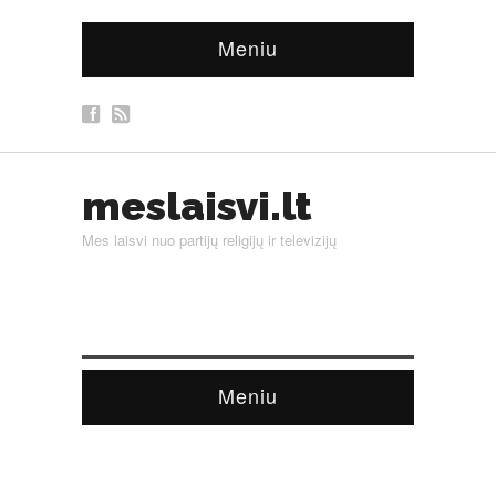
Meniu
meslaisvi.lt
Mes laisvi nuo partijų religijų ir televizijų
Meniu