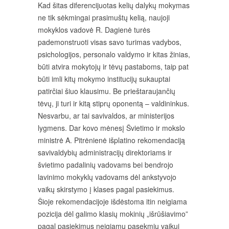
Kad šitas diferencijuotas kelių dalykų mokymas
ne tik sėkmingai prasimuštų kelią, naujoji
mokyklos vadovė R. Dagienė turės
pademonstruoti visas savo turimas vadybos,
psichologijos, personalo valdymo ir kitas žinias,
būti atvira mokytojų ir tėvų pastaboms, taip pat
būti imli kitų mokymo institucijų sukauptai
patirčiai šiuo klausimu. Be prieštaraujančių
tėvų, ji turi ir kitą stiprų oponentą – valdininkus.
Nesvarbu, ar tai savivaldos, ar ministerijos
lygmens. Dar kovo mėnesį Švietimo ir mokslo
ministrė A. Pitrėnienė išplatino rekomendaciją
savivaldybių administracijų direktoriams ir
švietimo padalinių vadovams bei bendrojo
lavinimo mokyklų vadovams dėl ankstyvojo
vaikų skirstymo į klases pagal pasiekimus.
Šioje rekomendacijoje išdėstoma itin neigiama
pozicija dėl galimo klasių mokinių „išrūšiavimo”
pagal pasiekimus neigiamų pasekmių vaikui