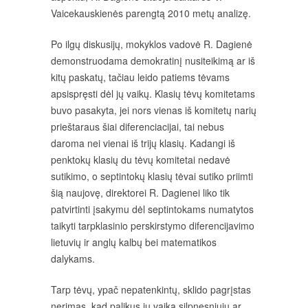
Vaicekauskienės parengtą 2010 metų analizę.
Po ilgų diskusijų, mokyklos vadovė R. Dagienė
demonstruodama demokratinį nusiteikimą ar iš
kitų paskatų, tačiau leido patiems tėvams
apsispręsti dėl jų vaikų. Klasių tėvų komitetams
buvo pasakyta, jei nors vienas iš komitetų narių
prieštaraus šiai diferenciacijai, tai nebus
daroma nei vienai iš trijų klasių. Kadangi iš
penktokų klasių du tėvų komitetai nedavė
sutikimo, o septintokų klasių tėvai sutiko priimti
šią naujovę, direktorei R. Dagienei liko tik
patvirtinti įsakymu dėl septintokams numatytos
taikyti tarpklasinio perskirstymo diferencijavimo
lietuvių ir anglų kalbų bei matematikos
dalykams.
Tarp tėvų, ypač nepatenkintų, sklido pagrįstas
nerimas, kad palikus jų vaiką silpnesniųjų ar