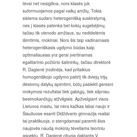
tėvai net nesigilina, nors klasės juk
suformuojamos pagal vaikų amžių. Tokia
sistema sudaro heterogenišką suskirstymą,
nes į klasės patenka bet kokių sugebėjimų,
tačiau tik vienodo amžiaus, su nedidelėmis
išimtimis, mokiniai. Nors šis taip vadinamasis
heterogeniškasis ugdymo būdas kaip
optimaliausias yra gerai įvertinamas
egalitarinio požiūrio šalininkų, tačiau direktorė
R. Dagienė įrodinėja, kad pritaikius
homogeniškojo ugdymo patirtį tik dviejų trijų
dėstomų dalykų apimtimi, būtų pasiekti geresni
mokymosi rezultatai tiek gabiųjų, tiek silpniau
besimokančiųjų atžvilgiais. Apžvelgiant visos
Lietuvos mastu, tai nėra kažkas labai naujo ir
Šiauliuose esanti Didždvario gimnazija realiai
tai praktikuoja, o stengdamasi paremti šios
naujovės naudą mokinių tėveliams teoriniu
aspektu, R. Dagienė cituoja daktarės V.