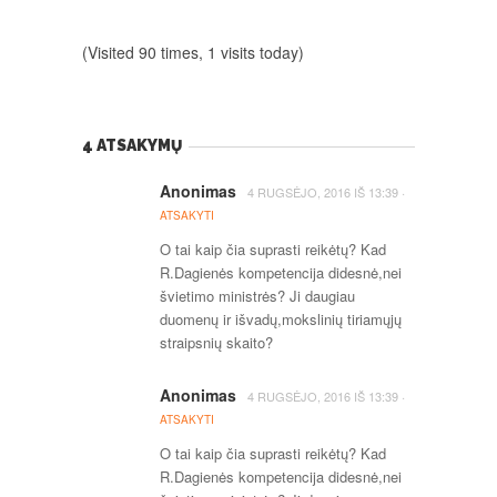
(Visited 90 times, 1 visits today)
4 ATSAKYMŲ
Anonimas
·
4 RUGSĖJO, 2016
IŠ
13:39
ATSAKYTI
O tai kaip čia suprasti reikėtų? Kad
R.Dagienės kompetencija didesnė,nei
švietimo ministrės? Ji daugiau
duomenų ir išvadų,mokslinių tiriamųjų
straipsnių skaito?
Anonimas
·
4 RUGSĖJO, 2016
IŠ
13:39
ATSAKYTI
O tai kaip čia suprasti reikėtų? Kad
R.Dagienės kompetencija didesnė,nei