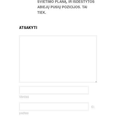
ŠVIETIMO PLANĄ, IR IŠDĖSTYTOS
ABIEJŲ PUSIŲ POZICIJOS. TAI
TIEK.
ATSAKYTI
Vardas
El.
paštas