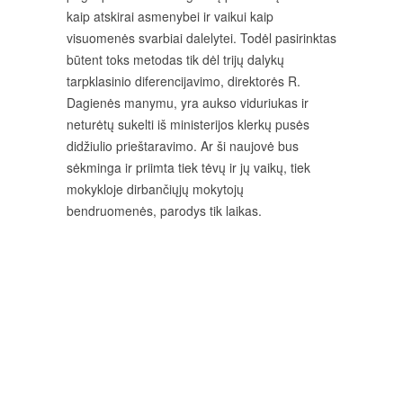
kaip atskirai asmenybei ir vaikui kaip
visuomenės svarbiai dalelytei. Todėl pasirinktas
būtent toks metodas tik dėl trijų dalykų
tarpklasinio diferencijavimo, direktorės R.
Dagienės manymu, yra aukso viduriukas ir
neturėtų sukelti iš ministerijos klerkų pusės
didžiulio prieštaravimo. Ar ši naujovė bus
sėkminga ir priimta tiek tėvų ir jų vaikų, tiek
mokykloje dirbančiųjų mokytojų
bendruomenės, parodys tik laikas.