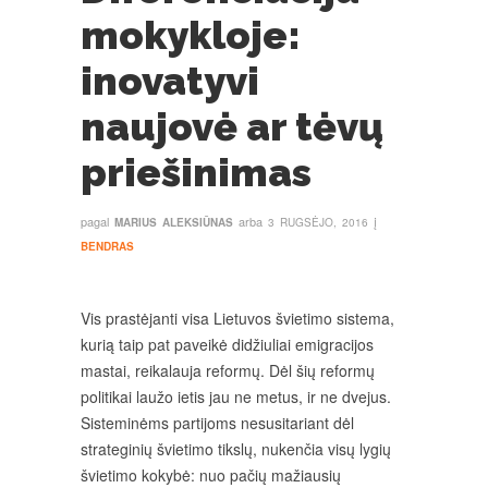
mokykloje:
inovatyvi
naujovė ar tėvų
priešinimas
pagal
arba
į
MARIUS ALEKSIŪNAS
3 RUGSĖJO, 2016
BENDRAS
Vis prastėjanti visa Lietuvos švietimo sistema,
kurią taip pat paveikė didžiuliai emigracijos
mastai, reikalauja reformų. Dėl šių reformų
politikai laužo ietis jau ne metus, ir ne dvejus.
Sisteminėms partijoms nesusitariant dėl
strateginių švietimo tikslų, nukenčia visų lygių
švietimo kokybė: nuo pačių mažiausių