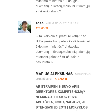
švietimo ministrės? Ji daugiau
duomenų ir išvadų,mokslinių tiriamųjų
straipsnių skaito?
zose
·
4 RUGSĖJO, 2016
IŠ
13:41
ATSAKYTI
O tai kaip čia suprasti reikėtų? Kad
R.Dagienės kompetencija didesnė,nei
švietimo ministrės? Ji daugiau
duomenų ir išvadų,mokslinių tiriamųjų
straipsnių skaito? Ar aš kažko
nesupratau?
MARIUS ALEKSIŪNAS
5 RUGSĖJO,
·
2016
IŠ
08:01
ATSAKYTI
AR STRAIPSNIS BUVO APIE
DIREKTORĖS KOMPETENCIJĄ?
NEMANAU. TIESIOG BUVO
APRAŠYTA, KOKIĄ NAUJOVĘ JI
STENGIASI ĮDIEGTI Į MOKYKLOS