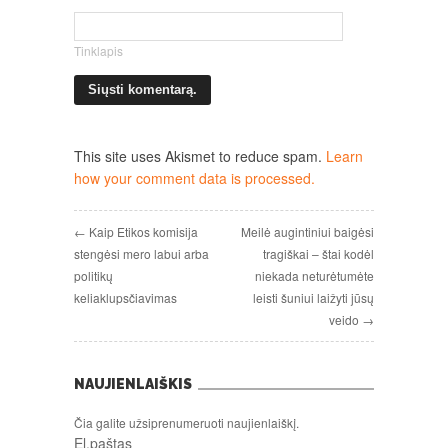
Tinklapis
This site uses Akismet to reduce spam.
Learn
how your comment data is processed.
← Kaip Etikos komisija
Meilė augintiniui baigėsi
stengėsi mero labui arba
tragiškai – štai kodėl
politikų
niekada neturėtumėte
keliaklupsčiavimas
leisti šuniui laižyti jūsų
veido →
NAUJIENLAIŠKIS
Čia galite užsiprenumeruoti naujienlaiškį.
El.paštas