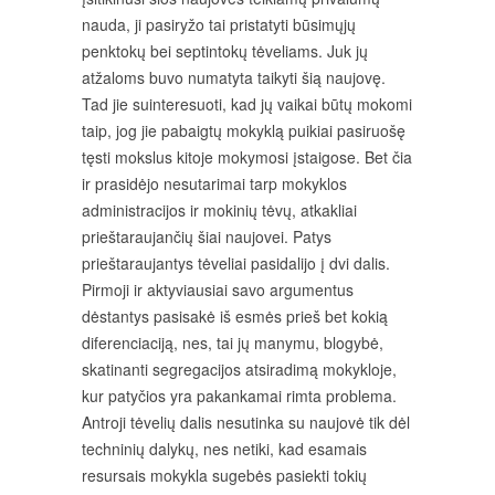
nauda, ji pasiryžo tai pristatyti būsimųjų
penktokų bei septintokų tėveliams. Juk jų
atžaloms buvo numatyta taikyti šią naujovę.
Tad jie suinteresuoti, kad jų vaikai būtų mokomi
taip, jog jie pabaigtų mokyklą puikiai pasiruošę
tęsti mokslus kitoje mokymosi įstaigose. Bet čia
ir prasidėjo nesutarimai tarp mokyklos
administracijos ir mokinių tėvų, atkakliai
prieštaraujančių šiai naujovei. Patys
prieštaraujantys tėveliai pasidalijo į dvi dalis.
Pirmoji ir aktyviausiai savo argumentus
dėstantys pasisakė iš esmės prieš bet kokią
diferenciaciją, nes, tai jų manymu, blogybė,
skatinanti segregacijos atsiradimą mokykloje,
kur patyčios yra pakankamai rimta problema.
Antroji tėvelių dalis nesutinka su naujovė tik dėl
techninių dalykų, nes netiki, kad esamais
resursais mokykla sugebės pasiekti tokių