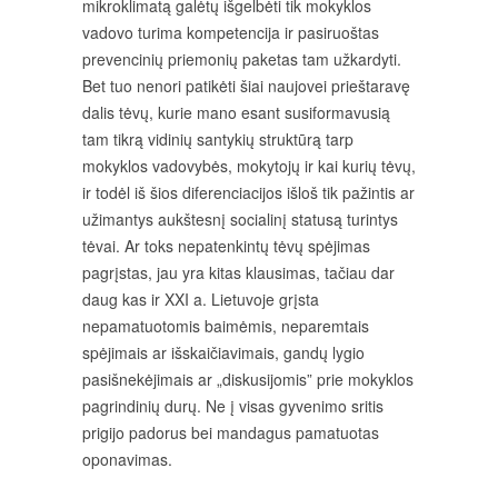
mikroklimatą galėtų išgelbėti tik mokyklos
vadovo turima kompetencija ir pasiruoštas
prevencinių priemonių paketas tam užkardyti.
Bet tuo nenori patikėti šiai naujovei prieštaravę
dalis tėvų, kurie mano esant susiformavusią
tam tikrą vidinių santykių struktūrą tarp
mokyklos vadovybės, mokytojų ir kai kurių tėvų,
ir todėl iš šios diferenciacijos išloš tik pažintis ar
užimantys aukštesnį socialinį statusą turintys
tėvai. Ar toks nepatenkintų tėvų spėjimas
pagrįstas, jau yra kitas klausimas, tačiau dar
daug kas ir XXI a. Lietuvoje grįsta
nepamatuotomis baimėmis, neparemtais
spėjimais ar išskaičiavimais, gandų lygio
pasišnekėjimais ar „diskusijomis” prie mokyklos
pagrindinių durų. Ne į visas gyvenimo sritis
prigijo padorus bei mandagus pamatuotas
oponavimas.