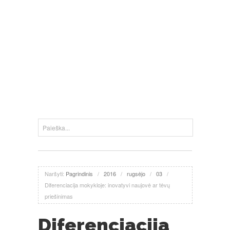
Naršyti:
Pagrindinis
/
2016
/
rugsėjo
/
03
/
Diferenciacija mokykloje: inovatyvi naujovė ar tėvų
priešinimas
Diferenciacija