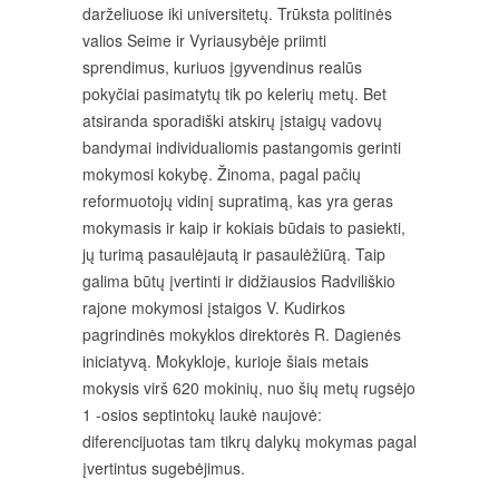
darželiuose iki universitetų. Trūksta politinės
valios Seime ir Vyriausybėje priimti
sprendimus, kuriuos įgyvendinus realūs
pokyčiai pasimatytų tik po kelerių metų. Bet
atsiranda sporadiški atskirų įstaigų vadovų
bandymai individualiomis pastangomis gerinti
mokymosi kokybę. Žinoma, pagal pačių
reformuotojų vidinį supratimą, kas yra geras
mokymasis ir kaip ir kokiais būdais to pasiekti,
jų turimą pasaulėjautą ir pasaulėžiūrą. Taip
galima būtų įvertinti ir didžiausios Radviliškio
rajone mokymosi įstaigos V. Kudirkos
pagrindinės mokyklos direktorės R. Dagienės
iniciatyvą. Mokykloje, kurioje šiais metais
mokysis virš 620 mokinių, nuo šių metų rugsėjo
1 -osios septintokų laukė naujovė:
diferencijuotas tam tikrų dalykų mokymas pagal
įvertintus sugebėjimus.