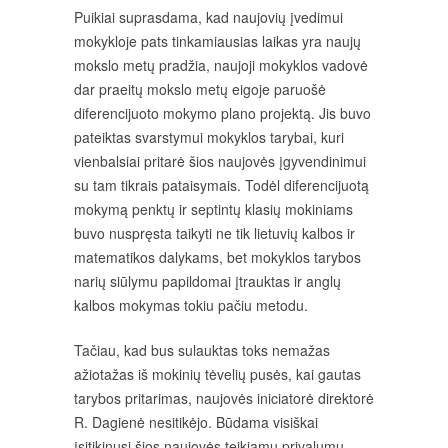
Puikiai suprasdama, kad naujovių įvedimui
mokykloje pats tinkamiausias laikas yra naujų
mokslo metų pradžia, naujoji mokyklos vadovė
dar praeitų mokslo metų eigoje paruošė
diferencijuoto mokymo plano projektą. Jis buvo
pateiktas svarstymui mokyklos tarybai, kuri
vienbalsiai pritarė šios naujovės įgyvendinimui
su tam tikrais pataisymais. Todėl diferencijuotą
mokymą penktų ir septintų klasių mokiniams
buvo nuspręsta taikyti ne tik lietuvių kalbos ir
matematikos dalykams, bet mokyklos tarybos
narių siūlymu papildomai įtrauktas ir anglų
kalbos mokymas tokiu pačiu metodu.
Tačiau, kad bus sulauktas toks nemažas
ažiotažas iš mokinių tėvelių pusės, kai gautas
tarybos pritarimas, naujovės iniciatorė direktorė
R. Dagienė nesitikėjo. Būdama visiškai
įsitikinusi šios naujovės teikiamų privalumų