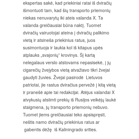
ekspertas sakė, kad priekiniai ratai iš dviračių
išmontuoti tam, kad šių transporto priemonių
niekas nenuvarytų iki ateis valanda X. Ta
valanda greičiausiai būna naktį. Tuomet
dviračių vairuotojai ateina į dviračių palikimo
vietą ir atsineša priekinius ratus, juos
susimontuoja ir laukia kol iš kitapus upės
atplauks „svajonių” krovinys. Šį kartą
nelegalaus verslo atstovams nepasisekė, į jų
cigarečių žvejybos vietą atvažiavo tikri žvejai
gaudyti žuvies. Žvejai pasirodė Lietuvos
patriotai, jie rastus dviračius pervežė į kitą vietą
ir pranešė apie tai redakcijai. Atėjus valandai X
atvykusių atsiimti prekių iš Rusijos veikėjų laukė
staigmena, jų transporto priemonių nebuvo.
Tuomet jiems greičiausiai teko apsispręsti,
neštis namo dviračių priekinius ratus ar
gabentis dėžę iš Kaliningrado srities.