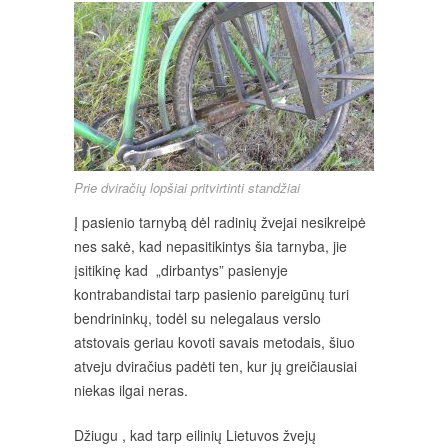
Prie dviračių lopšiai pritvirtinti standžiai
Į pasienio tarnybą dėl radinių žvejai nesikreipė
nes sakė, kad nepasitikintys šia tarnyba, jie
įsitikinę kad „dirbantys” pasienyje
kontrabandistai tarp pasienio pareigūnų turi
bendrininkų, todėl su nelegalaus verslo
atstovais geriau kovoti savais metodais, šiuo
atveju dviračius padėti ten, kur jų greičiausiai
niekas ilgai neras.
Džiugu , kad tarp eilinių Lietuvos žvejų