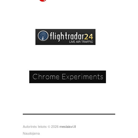
Autorinės teisės © 2026
meslaisvi.lt
Naudojama