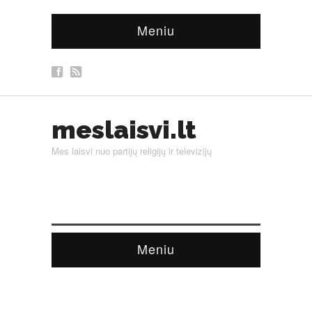
Meniu
meslaisvi.lt
Mes laisvi nuo partijų religijų ir televizijų
Meniu