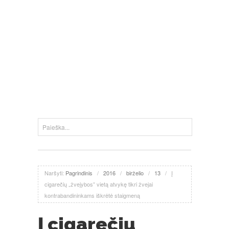
Naršyti:
Pagrindinis
/
2016
/
birželio
/
13
/
Į
cigarečių „žvejybos” vietą atvykę tikri žvejai
kontrabandininkams iškrėtė staigmeną
Į cigarečių