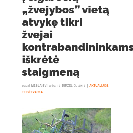
„žvejybos” vietą
atvykę tikri
žvejai
kontrabandininkam
iškrėtė
staigmeną
pagal
arba
į
MESLAISVI
13 BIRŽELIO, 2016
AKTUALIJOS
,
TEISĖTVARKA