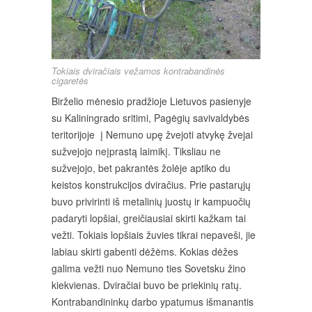
Tokiais dviračiais vežamos kontrabandinės
cigaretės
Birželio mėnesio pradžioje Lietuvos pasienyje
su Kaliningrado sritimi, Pagėgių savivaldybės
teritorijoje į Nemuno upę žvejoti atvykę žvejai
sužvejojo neįprastą laimikį. Tiksliau ne
sužvejojo, bet pakrantės žolėje aptiko du
keistos konstrukcijos dviračius. Prie pastarųjų
buvo privirinti iš metalinių juostų ir kampuočių
padaryti lopšiai, greičiausiai skirti kažkam tai
vežti. Tokiais lopšiais žuvies tikrai nepaveši, jie
labiau skirti gabenti dėžėms. Kokias dėžes
galima vežti nuo Nemuno ties Sovetsku žino
kiekvienas. Dviračiai buvo be priekinių ratų.
Kontrabandininkų darbo ypatumus išmanantis