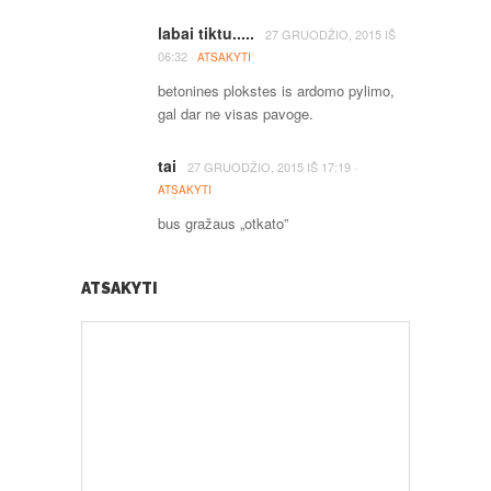
labai tiktu.....
27 GRUODŽIO, 2015
IŠ
·
06:32
ATSAKYTI
betonines plokstes is ardomo pylimo,
gal dar ne visas pavoge.
tai
·
27 GRUODŽIO, 2015
IŠ
17:19
ATSAKYTI
bus gražaus „otkato”
ATSAKYTI