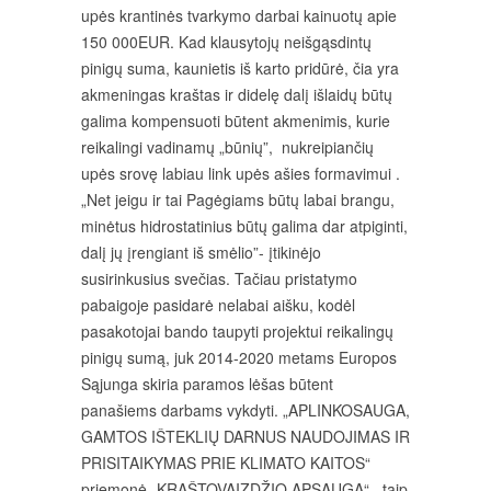
upės krantinės tvarkymo darbai kainuotų apie
150 000EUR. Kad klausytojų neišgąsdintų
pinigų suma, kaunietis iš karto pridūrė, čia yra
akmeningas kraštas ir didelę dalį išlaidų būtų
galima kompensuoti būtent akmenimis, kurie
reikalingi vadinamų „būnių”, nukreipiančių
upės srovę labiau link upės ašies formavimui .
„Net jeigu ir tai Pagėgiams būtų labai brangu,
minėtus hidrostatinius būtų galima dar atpiginti,
dalį jų įrengiant iš smėlio”- įtikinėjo
susirinkusius svečias. Tačiau pristatymo
pabaigoje pasidarė nelabai aišku, kodėl
pasakotojai bando taupyti projektui reikalingų
pinigų sumą, juk 2014-2020 metams Europos
Sąjunga skiria paramos lėšas būtent
panašiems darbams vykdyti. „APLINKOSAUGA,
GAMTOS IŠTEKLIŲ DARNUS NAUDOJIMAS IR
PRISITAIKYMAS PRIE KLIMATO KAITOS“
priemonė „KRAŠTOVAIZDŽIO APSAUGA“ , taip