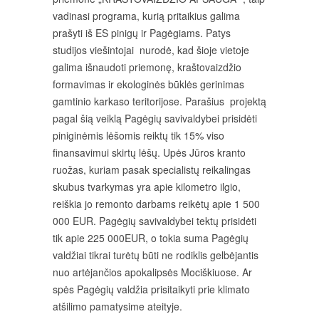
vadinasi programa, kurią pritaikius galima
prašyti iš ES pinigų ir Pagėgiams. Patys
studijos viešintojai nurodė, kad šioje vietoje
galima išnaudoti priemonę, kraštovaizdžio
formavimas ir ekologinės būklės gerinimas
gamtinio karkaso teritorijose. Parašius projektą
pagal šią veiklą Pagėgių savivaldybei prisidėti
piniginėmis lėšomis reiktų tik 15% viso
finansavimui skirtų lėšų. Upės Jūros kranto
ruožas, kuriam pasak specialistų reikalingas
skubus tvarkymas yra apie kilometro ilgio,
reiškia jo remonto darbams reikėtų apie 1 500
000 EUR. Pagėgių savivaldybei tektų prisidėti
tik apie 225 000EUR, o tokia suma Pagėgių
valdžiai tikrai turėtų būti ne rodiklis gelbėjantis
nuo artėjančios apokalipsės Mociškiuose. Ar
spės Pagėgių valdžia prisitaikyti prie klimato
atšilimo pamatysime ateityje.