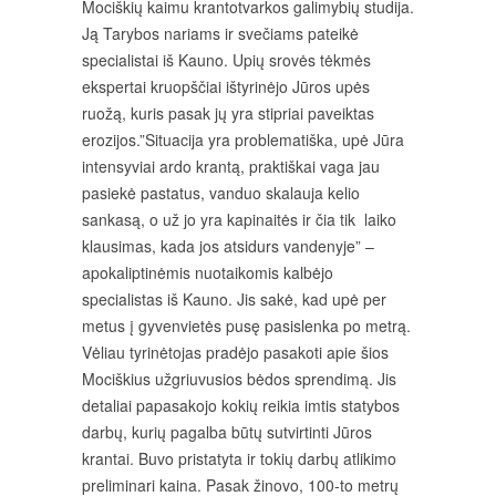
Mociškių kaimu krantotvarkos galimybių studija.
Ją Tarybos nariams ir svečiams pateikė
specialistai iš Kauno. Upių srovės tėkmės
ekspertai kruopščiai ištyrinėjo Jūros upės
ruožą, kuris pasak jų yra stipriai paveiktas
erozijos.”Situacija yra problematiška, upė Jūra
intensyviai ardo krantą, praktiškai vaga jau
pasiekė pastatus, vanduo skalauja kelio
sankasą, o už jo yra kapinaitės ir čia tik laiko
klausimas, kada jos atsidurs vandenyje” –
apokaliptinėmis nuotaikomis kalbėjo
specialistas iš Kauno. Jis sakė, kad upė per
metus į gyvenvietės pusę pasislenka po metrą.
Vėliau tyrinėtojas pradėjo pasakoti apie šios
Mociškius užgriuvusios bėdos sprendimą. Jis
detaliai papasakojo kokių reikia imtis statybos
darbų, kurių pagalba būtų sutvirtinti Jūros
krantai. Buvo pristatyta ir tokių darbų atlikimo
preliminari kaina. Pasak žinovo, 100-to metrų