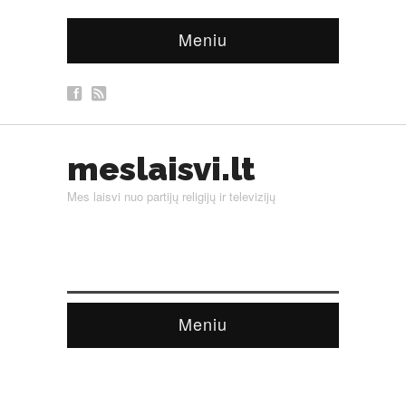
Meniu
meslaisvi.lt
Mes laisvi nuo partijų religijų ir televizijų
Meniu