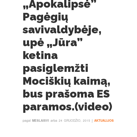
„Apokalipsė”
Pagėgių
savivaldybėje,
upė „Jūra”
ketina
pasiglemžti
Mociškių kaimą,
bus prašoma ES
paramos.(video)
pagal
arba
į
MESLAISVI
24 GRUODŽIO, 2015
AKTUALIJOS