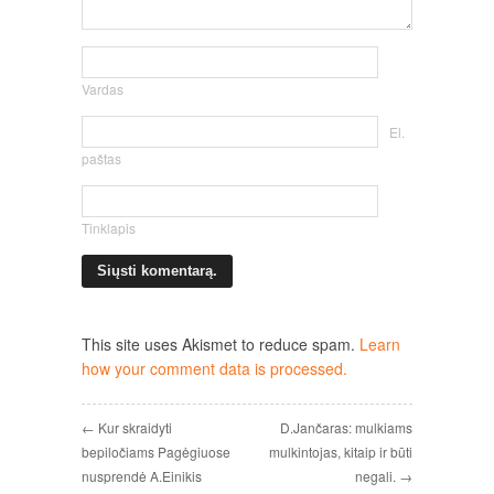
Vardas
El.
paštas
Tinklapis
This site uses Akismet to reduce spam.
Learn
how your comment data is processed.
← Kur skraidyti
D.Jančaras: mulkiams
bepiločiams Pagėgiuose
mulkintojas, kitaip ir būti
nusprendė A.Einikis
negali. →