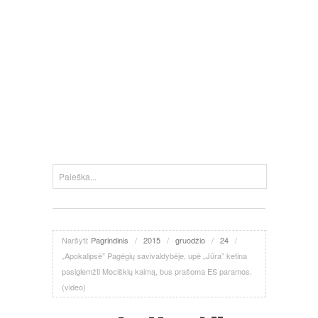
Naršyti:
Pagrindinis
/
2015
/
gruodžio
/
24
/
„Apokalipsė” Pagėgių savivaldybėje, upė „Jūra” ketina
pasiglemžti Mociškių kaimą, bus prašoma ES paramos.
(video)