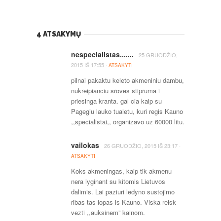
4 ATSAKYMŲ
nespecialistas.......
25 GRUODŽIO,
·
2015
IŠ
17:55
ATSAKYTI
pilnai pakaktu keleto akmeniniu dambu,
nukreipianciu sroves stipruma i
priesinga kranta. gal cia kaip su
Pagegiu lauko tualetu, kuri regis Kauno
,,specialistai,, organizavo uz 60000 litu.
vailokas
·
26 GRUODŽIO, 2015
IŠ
23:17
ATSAKYTI
Koks akmeningas, kaip tik akmenu
nera lyginant su kitomis Lietuvos
dalimis. Lai paziuri ledyno sustojimo
ribas tas lopas is Kauno. Viska reisk
vezti ,,auksinem” kainom.