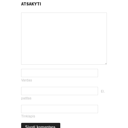
ATSAKYTI
Vardas
El.
paštas
Tinklapis