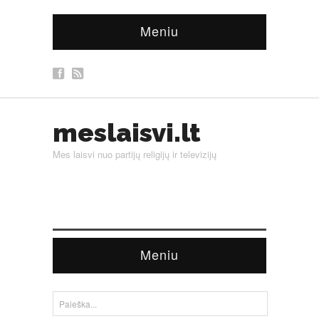
Meniu
meslaisvi.lt
Mes laisvi nuo partijų religijų ir televizijų
Meniu