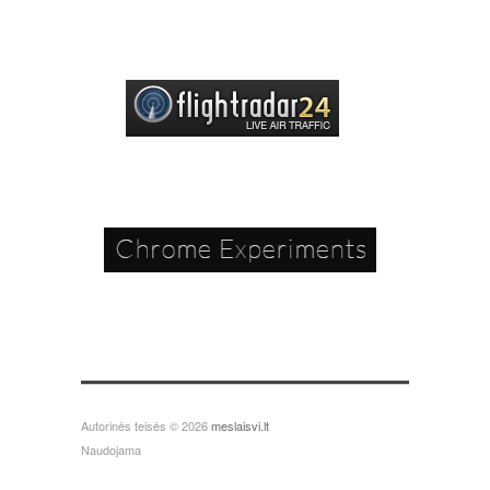
Autorinės teisės © 2026
meslaisvi.lt
Naudojama