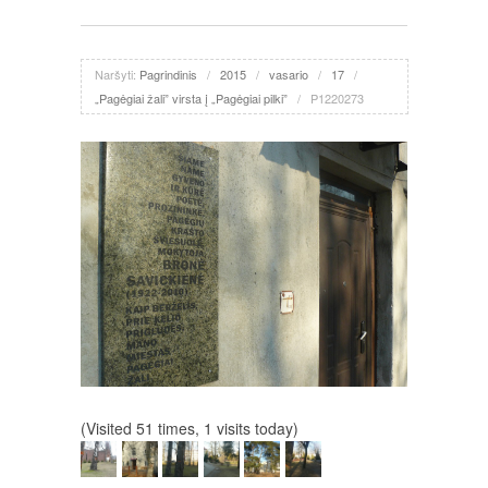
Naršyti:
Pagrindinis
/
2015
/
vasario
/
17
/
„Pagėgiai žali” virsta į „Pagėgiai pilki”
/
P1220273
(Visited 51 times, 1 visits today)