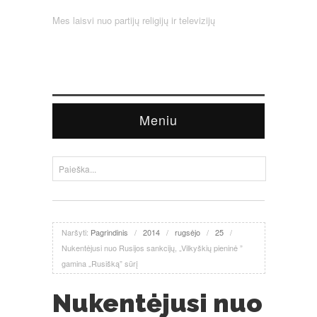
Mes laisvi nuo partijų religijų ir televizijų
Meniu
Naršyti:
Pagrindinis
/
2014
/
rugsėjo
/
25
/
Nukentėjusi nuo Rusijos sankcijų, „Vilkyškių pieninė ”
gamina „Rusišką” sūrį
Nukentėjusi nuo