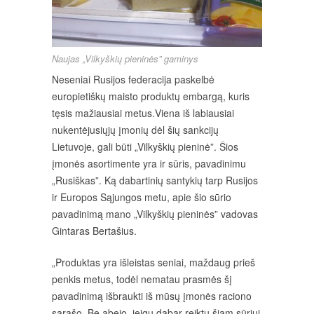
Naujas „Vilkyškių pieninės” gaminys
Neseniai Rusijos federacija paskelbė
europietiškų maisto produktų embargą, kuris
tęsis mažiausiai metus.Viena iš labiausiai
nukentėjusiųjų įmonių dėl šių sankcijų
Lietuvoje, gali būti „Vilkyškių pieninė”. Šios
įmonės asortimente yra ir sūris, pavadinimu
„Rusiškas”. Ką dabartinių santykių tarp Rusijos
ir Europos Sąjungos metu, apie šio sūrio
pavadinimą mano „Vilkyškių pieninės” vadovas
Gintaras Bertašius.
„Produktas yra išleistas seniai, maždaug prieš
penkis metus, todėl nematau prasmės šį
pavadinimą išbraukti iš mūsų įmonės raciono
sąrašo. Be abejo, jeigu dabar reiktų šiam sūriui