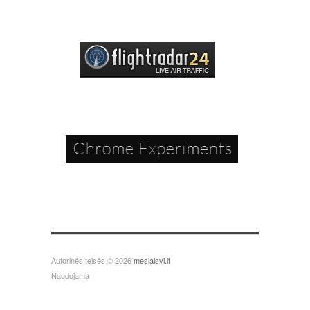
Autorinės teisės © 2026
meslaisvi.lt
Naudojama