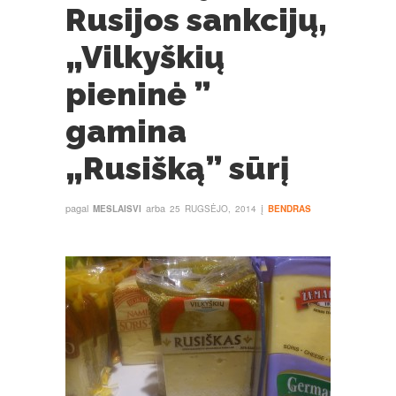
Rusijos sankcijų,
„Vilkyškių
pieninė ”
gamina
„Rusišką” sūrį
pagal
arba
į
MESLAISVI
25 RUGSĖJO, 2014
BENDRAS