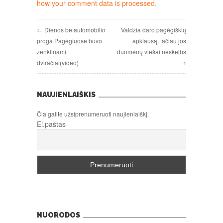
how your comment data is processed.
← Dienos be automobilio
Valdžia daro pagėgiškių
proga Pagėgiuose buvo
apklausą, tačiau jos
ženklinami
duomenų viešai neskelbs
dviračiai(video)
→
NAUJIENLAIŠKIS
Čia galite užsiprenumeruoti naujienlaiškį.
El.paštas
NUORODOS