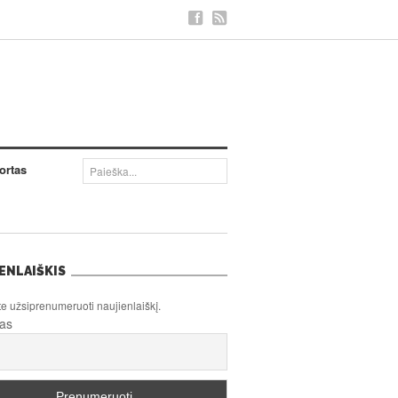
ortas
ENLAIŠKIS
te užsiprenumeruoti naujienlaiškį.
tas