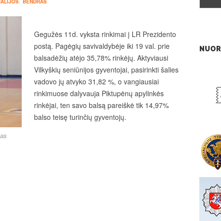
ALIJOS
,
BENDRAS
Gegužės 11d. vyksta rinkimai į LR Prezidento
postą. Pagėgių savivaldybėje iki 19 val. prie
NUOR
balsadėžių atėjo 35,78% rinkėjų. Aktyviausi
Vilkyškių seniūnijos gyventojai, pasirinkti šalies
vadovo jų atvyko 31,82 %, o vangiausiai
rinkimuose dalyvauja Piktupėnų apylinkės
rinkėjai, ten savo balsą pareiškė tik 14,97%
balso teisę turinčių gyventojų.
nas