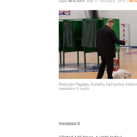
pagal
arba
į
MESLAISVI
11 GEGUŽĖS, 2014
AKTU
Balsuoja Pagėgių Katalikų bažnyčios klebo
meslaisvi.lt nuotr.
meslaisvi.lt