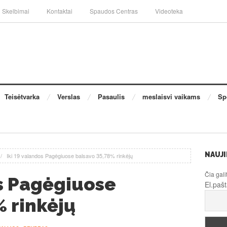
Skelbimai
Kontaktai
Spaudos Centras
Videoteka
Teisėtvarka
Verslas
Pasaulis
meslaisvi vaikams
Sp
NAUJI
/
Iki 19 valandos Pagėgiuose balsavo 35,78% rinkėjų
Čia gali
os Pagėgiuose
El.paš
% rinkėjų