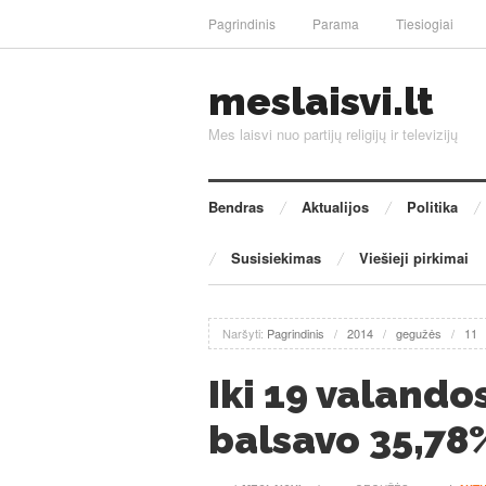
Pagrindinis
Parama
Tiesiogiai
meslaisvi.lt
Mes laisvi nuo partijų religijų ir televizijų
Bendras
Aktualijos
Politika
Susisiekimas
Viešieji pirkimai
Naršyti:
Pagrindinis
/
2014
/
gegužės
/
11
Iki 19 valand
balsavo 35,78