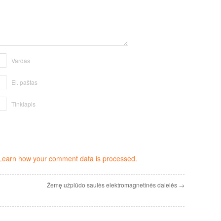
Vardas
El. paštas
Tinklapis
Learn how your comment data is processed.
Žemę užplūdo saulės elektromagnetinės dalelės →