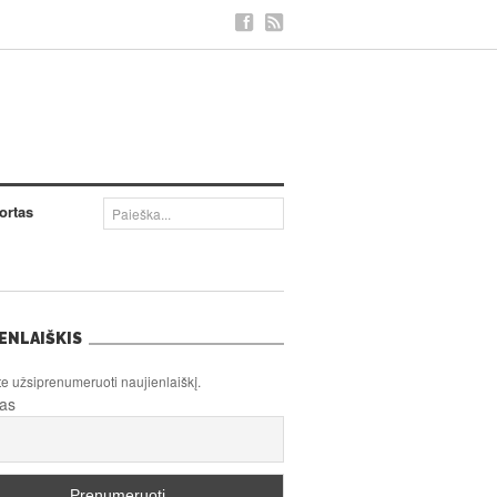
ortas
ENLAIŠKIS
te užsiprenumeruoti naujienlaiškį.
tas