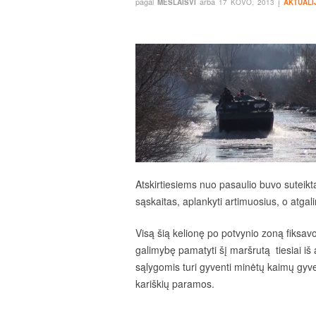
pagal
arba
į
MESLAISVI
17 KOVO, 2013
AKTUALI
Atskirtiesiems nuo pasaulio buvo suteikta
sąskaitas, aplankyti artimuosius, o atgal
Visą šią kelionę po potvynio zoną fiksavo
galimybę pamatyti šį maršrutą tiesiai iš
sąlygomis turi gyventi minėtų kaimų gyven
kariškių paramos.