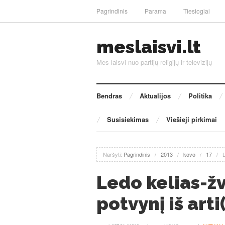
Pagrindinis
Parama
Tiesiogiai
meslaisvi.lt
Mes laisvi nuo partijų religijų ir televizijų
Bendras
Aktualijos
Politika
Susisiekimas
Viešieji pirkimai
Naršyti:
Pagrindinis
/
2013
/
kovo
/
17
/
L
Ledo kelias-žv
potvynį iš arti