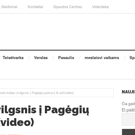
Skelbimai
Kontaktai
Spaudos Centras
Videoteka
Teisėtvarka
Verslas
Pasaulis
meslaisvi vaikams
Sp
NAUJI
edo kelias-žvilgsnis į Pagėgių potvynį iš arti(video)
Čia gali
ilgsnis į Pagėgių
El.paš
(video)