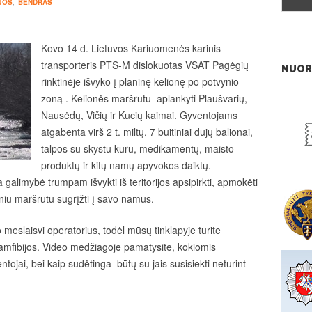
JOS
,
BENDRAS
Kovo 14 d. Lietuvos Kariuomenės karinis
transporteris PTS-M dislokuotas VSAT Pagėgių
NUOR
rinktinėje išvyko į planinę kelionę po potvynio
zoną . Kelionės maršrutu aplankyti Plaušvarių,
Nausėdų, Vičių ir Kucių kaimai. Gyventojams
atgabenta virš 2 t. miltų, 7 buitiniai dujų balionai,
talpos su skystu kuru, medikamentų, maisto
produktų ir kitų namų apyvokos daiktų.
 galimybė trumpam išvykti iš teritorijos apsipirkti, apmokėti
iniu maršrutu sugrįžti į savo namus.
 meslaisvi operatorius, todėl mūsų tinklapyje turite
 amfibijos. Video medžiagoje pamatysite, kokiomis
tojai, bei kaip sudėtinga būtų su jais susisiekti neturint