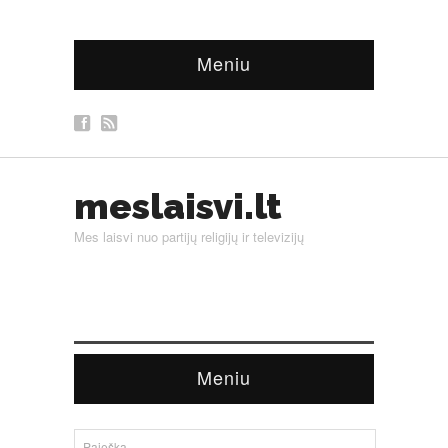
Meniu
meslaisvi.lt
Mes laisvi nuo partijų religijų ir televizijų
Meniu