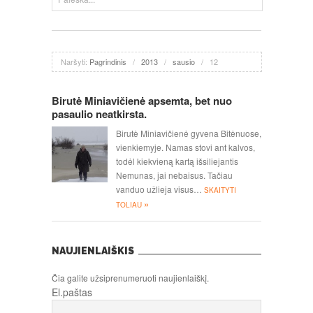
Naršyti:
Pagrindinis
/
2013
/
sausio
/
12
Birutė Miniavičienė apsemta, bet nuo
pasaulio neatkirsta.
Birutė Miniavičienė gyvena Bitėnuose,
vienkiemyje. Namas stovi ant kalvos,
todėl kiekvieną kartą išsiliejantis
Nemunas, jai nebaisus. Tačiau
vanduo užlieja visus…
SKAITYTI
»
TOLIAU
NAUJIENLAIŠKIS
Čia galite užsiprenumeruoti naujienlaiškį.
El.paštas