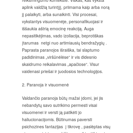
reikšmingumo kontekste. Viskas, kas vyksta
aplink valdžią turintįjį, priimama kaip arba norą
jį palaikyti, arba sunaikinti. Visi procesai,
vykstantys visuomenėje, personafikuojasi ir
iššaukia aštrią emocinę reakciją. Auga
nepasitikėjimas, vado izoliacija, beprotiškas
įtarumas netgi nuo artimiausių bendražygių .
Paprasta paranojos išraiška, tai slaptumo
padidinimas „viršūnėlėse“ ir vis didesnio
skaidrumo reikalavimas „apačiose“. Visur
vaidenasi priešai ir juodosios technologijos.
2. Paranoja ir visuomenė
Valdančio paranoja būtų mažai įdomi, jei jis
nebandytų savo sutrikimo permesti visai
visuomenei ir versti ją patikėti jo
haliucionacijomis. Būtinumas paversti
psichozines fantazijas į tikrovę , paslėptas visų