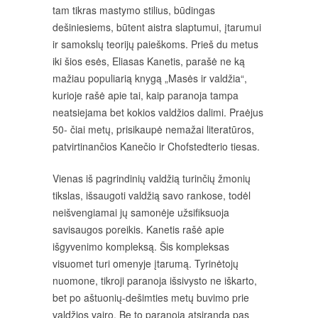
tam tikras mastymo stilius, būdingas
dešiniesiems, būtent aistra slaptumui, įtarumui
ir samokslų teorijų paieškoms. Prieš du metus
iki šios esės, Eliasas Kanetis, parašė ne ką
mažiau populiarią knygą „Masės ir valdžia“,
kurioje rašė apie tai, kaip paranoja tampa
neatsiejama bet kokios valdžios dalimi. Praėjus
50- čiai metų, prisikaupė nemažai literatūros,
patvirtinančios Kanečio ir Chofstedterio tiesas.
Vienas iš pagrindinių valdžią turinčių žmonių
tikslas, išsaugoti valdžią savo rankose, todėl
neišvengiamai jų samonėje užsifiksuoja
savisaugos poreikis. Kanetis rašė apie
išgyvenimo kompleksą. Šis kompleksas
visuomet turi omenyje įtarumą. Tyrinėtojų
nuomone, tikroji paranoja išsivysto ne iškarto,
bet po aštuonių-dešimties metų buvimo prie
valdžios vairo. Be to paranoja atsiranda pas