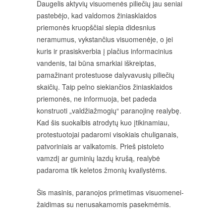
Daugelis aktyvių visuomenės piliečių jau seniai
pastebėjo, kad valdomos žiniasklaidos
priemonės kruopščiai slepia didesnius
neramumus, vykstančius visuomenėje, o jei
kuris ir prasiskverbia į plačius informacinius
vandenis, tai būna smarkiai iškreiptas,
pamažinant protestuose dalyvavusių piliečių
skaičių. Taip pelno siekiančios žiniasklaidos
priemonės, ne informuoja, bet padeda
konstruoti „valdžiažmogių“ paranojinę realybę.
Kad šis suokalbis atrodytų kuo įtikinamiau,
protestuotojai padaromi visokiais chuliganais,
patvoriniais ar valkatomis. Prieš pistoleto
vamzdį ar guminių lazdų krušą, realybė
padaroma tik keletos žmonių kvailystėms.
Šis masinis, paranojos primetimas visuomenei-
žaidimas su nenusakamomis pasekmėmis.