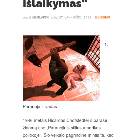
išlaikymas“
pagal
arba
į
MESLAISVI
27 LAPKRIČIO, 2012
BENDRAS
1.
Paranoja ir vadas
1946 metais Ričardas Chofstedteris parašė
žinomą ese „Paranojinis stilius amerikos
politikoje“. Šio veikalo pagrindinė mintis ta, kad