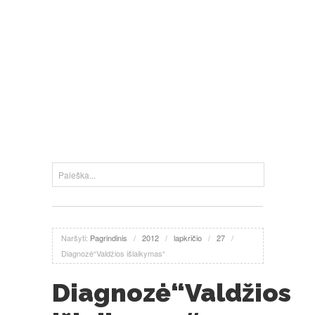
Naršyti:
Pagrindinis
/
2012
/
lapkričio
/
27
/
Diagnozė“Valdžios išlaikymas“
Diagnozė“Valdžios