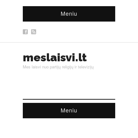
Meniu
meslaisvi.lt
Mes laisvi nuo partijų religijų ir televizijų
Meniu