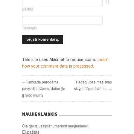
El.
paštas
Tinklapis
This site uses Akismet to reduce spam.
Learn
how your comment data is processed.
← Kažkada parodėme
Pagėgiuose masiškas
pavyzdį latviams, dabar jie
sklypų išpardavimas →
jį rodo mums
NAUJIENLAIŠKIS
Čia galite užsiprenumeruoti naujienlaiškį.
El.paštas