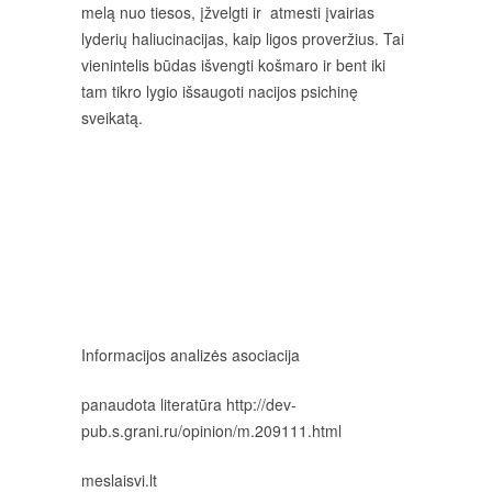
melą nuo tiesos, įžvelgti ir atmesti įvairias
lyderių haliucinacijas, kaip ligos proveržius. Tai
vienintelis būdas išvengti košmaro ir bent iki
tam tikro lygio išsaugoti nacijos psichinę
sveikatą.
Informacijos analizės asociacija
panaudota literatūra http://dev-
pub.s.grani.ru/opinion/m.209111.html
meslaisvi.lt