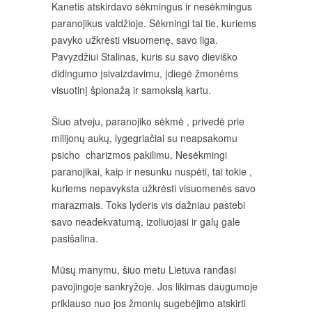
Kanetis atskirdavo sėkmingus ir nesėkmingus
paranojikus valdžioje. Sėkmingi tai tie, kuriems
pavyko užkrėsti visuomenę, savo liga.
Pavyzdžiui Stalinas, kuris su savo dieviško
didingumo įsivaizdavimu, įdiegė žmonėms
visuotinį špionažą ir samokslą kartu.
Šiuo atveju, paranojiko sėkmė , privedė prie
milijonų aukų, lygegriačiai su neapsakomu
psicho charizmos pakilimu. Nesėkmingi
paranojikai, kaip ir nesunku nuspėti, tai tokie ,
kuriems nepavyksta užkrėsti visuomenės savo
marazmais. Toks lyderis vis dažniau pastebi
savo neadekvatumą, izoliuojasi ir galų gale
pasišalina.
Mūsų manymu, šiuo metu Lietuva randasi
pavojingoje sankryžoje. Jos likimas daugumoje
priklauso nuo jos žmonių sugebėjimo atskirti