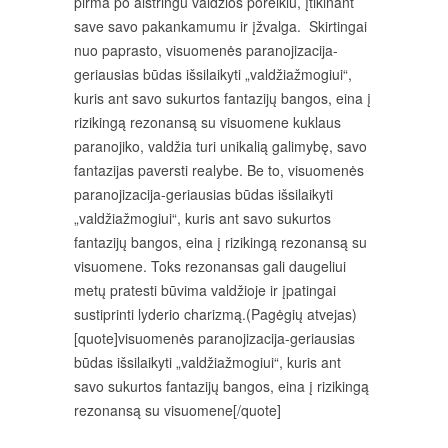
pirma po aistringu valdžios poreikiu, įtikinant
save savo pakankamumu ir įžvalga. Skirtingai
nuo paprasto, visuomenės paranojizacija-
geriausias būdas išsilaikyti „valdžiažmogiui“,
kuris ant savo sukurtos fantazijų bangos, eina į
rizikingą rezonansą su visuomene kuklaus
paranojiko, valdžia turi unikalią galimybę, savo
fantazijas paversti realybe. Be to, visuomenės
paranojizacija-geriausias būdas išsilaikyti
„valdžiažmogiui“, kuris ant savo sukurtos
fantazijų bangos, eina į rizikingą rezonansą su
visuomene. Toks rezonansas gali daugeliui
metų pratesti būvima valdžioje ir įpatingai
sustiprinti lyderio charizmą.(Pagėgių atvejas)
[quote]visuomenės paranojizacija-geriausias
būdas išsilaikyti „valdžiažmogiui“, kuris ant
savo sukurtos fantazijų bangos, eina į rizikingą
rezonansą su visuomene[/quote]