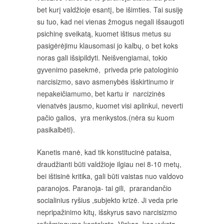
bet kurį valdžioje esantį, be išimties. Tai susiję
su tuo, kad nei vienas žmogus negali išsaugoti
psichinę sveikatą, kuomet ištisus metus su
pasigėrėjimu klausomasi jo kalbų, o bet koks
noras gali išsipildyti. Neišvengiamai, tokio
gyvenimo pasekmė, priveda prie patologinio
narcisizmo, savo asmenybės išskirtinumo ir
nepakeičiamumo, bet kartu ir narcizinės
vienatvės jausmo, kuomet visi aplinkui, neverti
pačio galios, yra menkystos.(nėra su kuom
pasikalbėti).
Kanetis manė, kad tik konstitucinė pataisa,
draudžianti būti valdžioje ilgiau nei 8-10 metų,
bei ištisinė kritika, gali būti vaistas nuo valdovo
paranojos. Paranoja- tai gili, prarandančio
socialinius ryšius ,subjekto krizė. Ji veda prie
nepripažinimo kitų, išskyrus savo narcisizmo