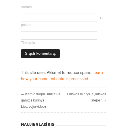
Vardas
El.
paštas
Tinklapis
This site uses Akismet to reduce spam.
Learn
how your comment data is processed.
← Karpio tuopa- unikalus
Laisvos mintys iš „laisvės
gamtos kurinys
alėjos” →
Lietuvoje(video)
NAUJIENLAIŠKIS