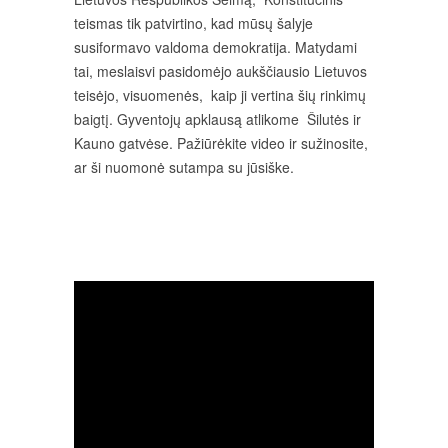
teismas tik patvirtino, kad mūsų šalyje
susiformavo valdoma demokratija. Matydami
tai, meslaisvi pasidomėjo aukščiausio Lietuvos
teisėjo, visuomenės, kaip ji vertina šių rinkimų
baigtį. Gyventojų apklausą atlikome Šilutės ir
Kauno gatvėse. Pažiūrėkite video ir sužinosite,
ar ši nuomonė sutampa su jūsiške.