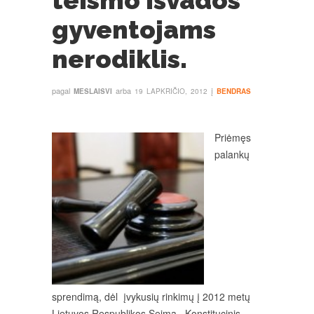
teismo išvados
gyventojams
nerodiklis.
pagal
arba
į
MESLAISVI
19 LAPKRIČIO, 2012
BENDRAS
Priėmęs
palankų
sprendimą, dėl įvykusių rinkimų į 2012 metų
Lietuvos Respublikos Seimą, Konstitucinis