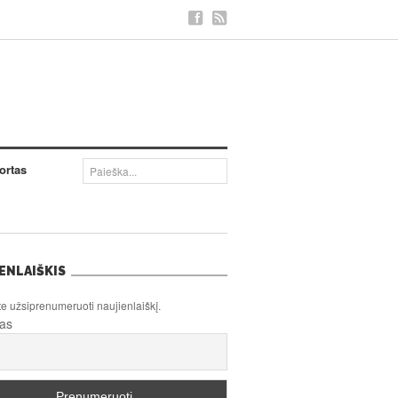
ortas
ENLAIŠKIS
te užsiprenumeruoti naujienlaiškį.
tas