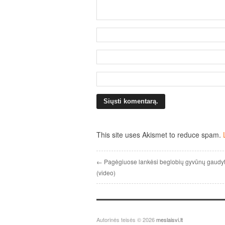
This site uses Akismet to reduce spam.
← Pagėgiuose lankėsi beglobių gyvūnų gaudyt
(video)
Autorinės teisės © 2026
meslaisvi.lt