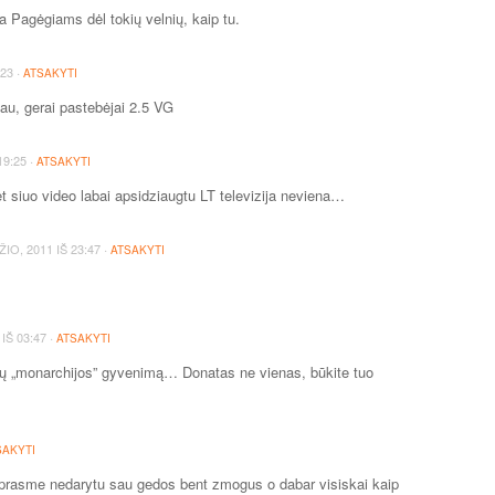
a Pagėgiams dėl tokių velnių, kaip tu.
·
:23
ATSAKYTI
jau, gerai pastebėjai 2.5 VG
·
19:25
ATSAKYTI
et siuo video labai apsidziaugtu LT televizija neviena…
·
IO, 2011
IŠ
23:47
ATSAKYTI
·
IŠ
03:47
ATSAKYTI
ių „monarchijos” gyvenimą… Donatas ne vienas, būkite tuo
SAKYTI
o prasme nedarytu sau gedos bent zmogus o dabar visiskai kaip