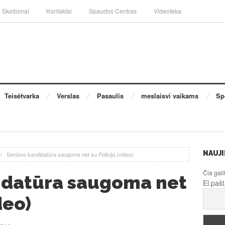
Skelbimai
Kontaktai
Spaudos Centras
Videoteka
Teisėtvarka
Verslas
Pasaulis
meslaisvi vaikams
Sp
NAUJI
/
Seniūno kandidatūra saugoma net su Policija.(video)
Čia gali
idatūra saugoma net
El.paš
deo)