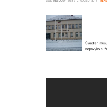
pagal
arba
į
MESLAISVI
9 GRUODŽIO, 2011
BEND
Šiandien mūsų
nepavyko suži