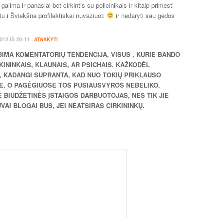
alima ir panasiai bet cirkintis su policinikais ir kitaip primesti
u i Šviekšna profilaktiskai nuvaziuoti
ir nedaryti sau gedos
·
012
IŠ
20:11
ATSAKYTI
IMA KOMENTATORIŲ TENDENCIJA, VISUS , KURIE BANDO
RKININKAIS, KLAUNAIS, AR PSICHAIS. KAŽKODĖL
 KADANGI SUPRANTA, KAD NUO TOKIŲ PRIKLAUSO
, O PAGĖGIUOSE TOS PUSIAUSVYROS NEBELIKO.
 BIUDŽETINĖS ĮSTAIGOS DARBUOTOJAS, NES TIK JIE
AI BLOGAI BUS, JEI NEATSIRAS CIRKININKŲ.