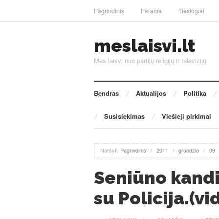
Pagrindinis
Parama
Tiesiogiai
meslaisvi.lt
Mes laisvi nuo partijų religijų ir televizijų
Bendras
Aktualijos
Politika
Susisiekimas
Viešieji pirkimai
Naršyti:
Pagrindinis
/
2011
/
gruodžio
/
09
Seniūno kand
su Policija.(vi