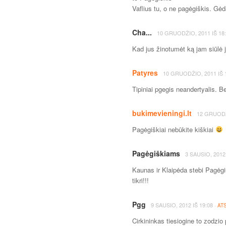
Vaflius tu, o ne pagėgiškis. Gėd
Cha...
10 GRUODŽIO, 2011
IŠ
18
Kad jus žinotumėt ką jam siūlė 
Patyres
10 GRUODŽIO, 2011
IŠ
Tipiniai pgegis neandertyalis. B
bukimevieningi.lt
12 GRUODŽ
Pagėgiškiai nebūkite kiškiai
Pagėgiškiams
3 SAUSIO, 2012
Kaunas ir Klaipėda stebi Pagėg
tikri!!!
Pgg
·
9 SAUSIO, 2012
IŠ
19:08
AT
Cirkininkas tiesiogine to zodzi