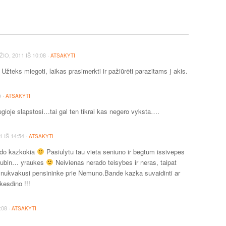
·
IO, 2011
IŠ
10:08
ATSAKYTI
Užteks miegoti, laikas prasimerkti ir pažiūrėti parazitams į akis.
·
5
ATSAKYTI
egioje slapstosi…tai gal ten tikrai kas negero vyksta….
·
1
IŠ
14:54
ATSAKYTI
audo kazkokia
Pasiulytu tau vieta seniuno ir begtum issivepes
m subin… yraukes
Neivienas nerado teisybes ir neras, taipat
a nukvakusi pensininke prie Nemuno.Bande kazka suvaidinti ar
kesdino !!!
·
:08
ATSAKYTI