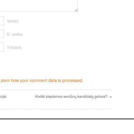
Vardas
El. paštas
Tinklapis
Learn how your comment data is processed.
ojai.
Kodėl slepiamos seniūnų kandidatų galvos? →