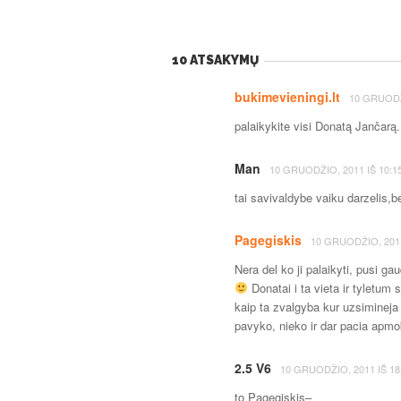
10 ATSAKYMŲ
bukimevieningi.lt
10 GRUODŽ
palaikykite visi Donatą Jančarą. 
Man
10 GRUODŽIO, 2011
IŠ
10:1
tai savivaldybe vaiku darzelis,b
Pagegiskis
10 GRUODŽIO, 201
Nera del ko ji palaikyti, pusi g
Donatai i ta vieta ir tyletu
kaip ta zvalgyba kur uzsiminej
pavyko, nieko ir dar pacia apmo
2.5 V6
10 GRUODŽIO, 2011
IŠ
18
to Pagegiskis–