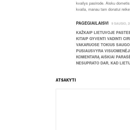
kvailys pasirode. Aisku dometis g
kvaila, manau tam donatui reiket
PAGEGIAILAISVI
9 SAUSIO, 2
KAŽKAIP LIETUVOJE PASTEB
KITAIP GYVENTI VADINTI CI
VAKARUOSE TOKIUS SAUGO,
PUSIAUSVYRA VISUOMENĖJE
KOMENTARĄ AIŠKIAI PARAŠĖ
NESUPRATO DAR, KAD LIETUV
ATSAKYTI