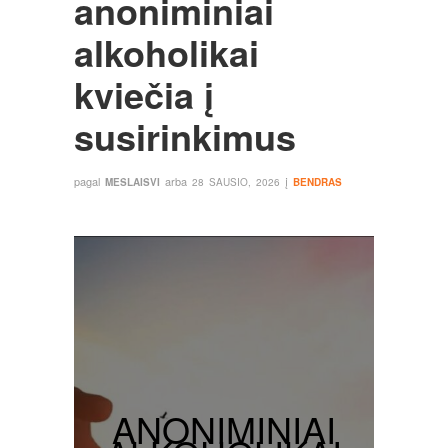
anoniminiai
alkoholikai
kviečia į
susirinkimus
pagal
arba
į
MESLAISVI
28 SAUSIO, 2026
BENDRAS
ANONIMINIAI