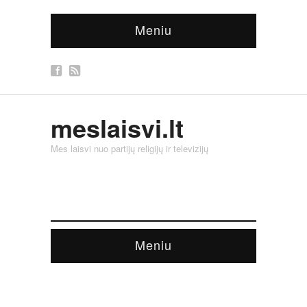
Meniu
meslaisvi.lt
Mes laisvi nuo partijų religijų ir televizijų
Meniu