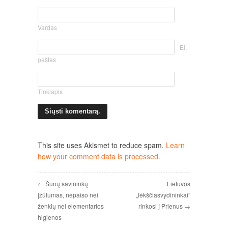
Vardas
El.
paštas
Tinklapis
This site uses Akismet to reduce spam.
Learn
how your comment data is processed.
← Šunų savininkų
Lietuvos
įžūlumas, nepaiso nei
„lėkščiasvydininkai”
ženklų nei elementarios
rinkosi į Prienus →
higienos