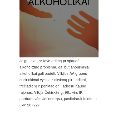
ALKOHOLIKAI
Jeigu tave, ar tavo artimą prispaudė
alkoholizmo problema, gal būt anoniminiai
alkoholikai gali padėti. Vilkijos AA grupės
susirinkimai vyksta kiekvieną pirmadienį,
trečiadienį ir penktadienį, adresu Kauno
rajonas, Vilkija Čekiškės g. 98., virš IKI
parduotuvės. Jei nedrąsu, pasiteirauk telefonu
0-61287227