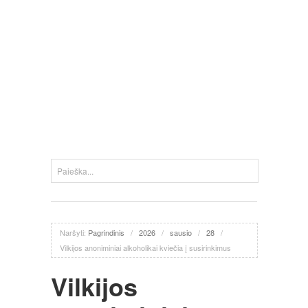
Naršyti:
Pagrindinis
/
2026
/
sausio
/
28
/
Vilkijos anoniminiai alkoholikai kviečia į susirinkimus
Vilkijos