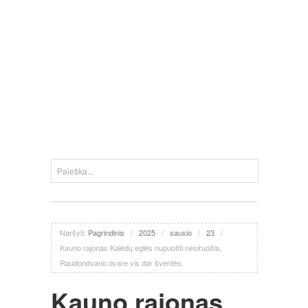
Naršyti:
Pagrindinis
/
2025
/
sausio
/
23
/
Kauno rajonas Kalėdų eglės nupuošti nesiruošia,
Raudondvario dvare vis dar šventės.
Kauno rajonas