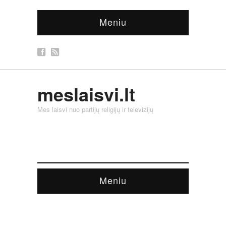
Meniu
meslaisvi.lt
Mes laisvi nuo partijų religijų ir televizijų
Meniu