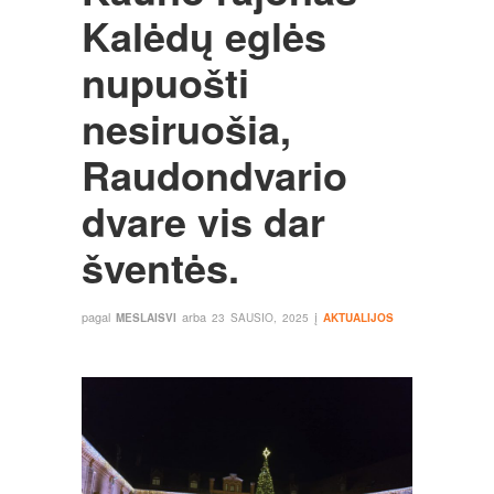
Kalėdų eglės
nupuošti
nesiruošia,
Raudondvario
dvare vis dar
šventės.
pagal
arba
į
MESLAISVI
23 SAUSIO, 2025
AKTUALIJOS