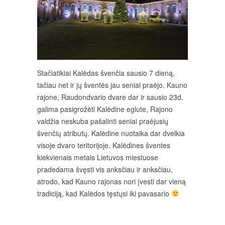
Stačiatikiai Kalėdas švenčia sausio 7 dieną,
tačiau net ir jų šventės jau seniai praėjo. Kauno
rajone, Raudondvario dvare dar ir sausio 23d.
galima pasigrožėti Kalėdine eglute, Rajono
valdžia neskuba pašalinti seniai praėjusių
švenčių atributų. Kalėdine nuotaika dar dvelkia
visoje dvaro teritorijoje. Kalėdines šventes
kiekvienais metais Lietuvos miestuose
pradedama švęsti vis anksčiau ir anksčiau,
atrodo, kad Kauno rajonas nori įvesti dar vieną
tradiciją, kad Kalėdos tęstųsi iki pavasario