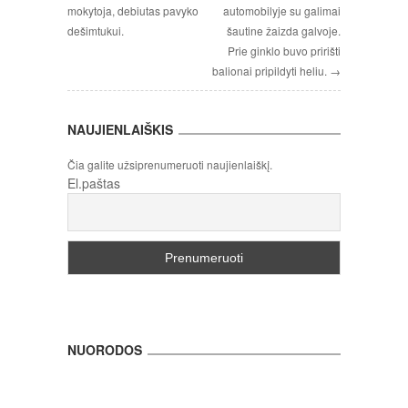
mokytoja, debiutas pavyko
automobilyje su galimai
dešimtukui.
šautine žaizda galvoje.
Prie ginklo buvo pririšti
balionai pripildyti heliu. →
NAUJIENLAIŠKIS
Čia galite užsiprenumeruoti naujienlaiškį.
El.paštas
NUORODOS