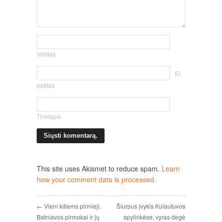
Vardas
El.
paštas
Tinklapis
This site uses Akismet to reduce spam.
Learn
how your comment data is processed.
← Vieni kitiems pirmieji.
Šiurpus įvykis Kulautuvos
Batniavos pirmokai ir jų
apylinkėse, vyras degė