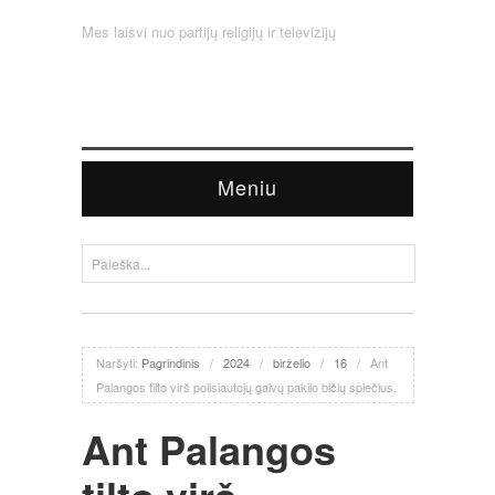
Mes laisvi nuo partijų religijų ir televizijų
Meniu
Naršyti:
Pagrindinis
/
2024
/
birželio
/
16
/
Ant
Palangos tilto virš poilsiautojų galvų pakilo bičių spiečius.
Ant Palangos