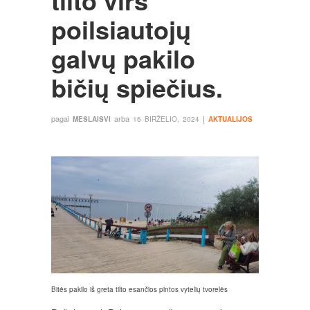
tilto virš
poilsiautojų
galvų pakilo
bičių spiečius.
pagal
arba
į
MESLAISVI
16 BIRŽELIO, 2024
AKTUALIJOS
Bitės pakilo iš greta tilto esančios pintos vytelių tvorelės