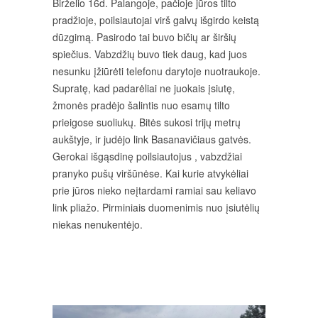
Birželio 16d. Palangoje, pačioje jūros tilto
pradžioje, poilsiautojai virš galvų išgirdo keistą
dūzgimą. Pasirodo tai buvo bičių ar širšių
spiečius. Vabzdžių buvo tiek daug, kad juos
nesunku įžiūrėti telefonu darytoje nuotraukoje.
Supratę, kad padarėliai ne juokais įsiutę,
žmonės pradėjo šalintis nuo esamų tilto
prieigose suoliukų. Bitės sukosi trijų metrų
aukštyje, ir judėjo link Basanavičiaus gatvės.
Gerokai išgąsdinę poilsiautojus , vabzdžiai
pranyko pušų viršūnėse. Kai kurie atvykėliai
prie jūros nieko neįtardami ramiai sau keliavo
link pliažo. Pirminiais duomenimis nuo įsiutėlių
niekas nenukentėjo.