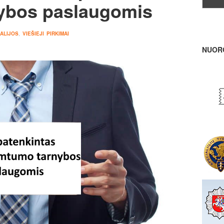
ybos paslaugomis
ALIJOS
,
VIEŠIEJI PIRKIMAI
NUOR