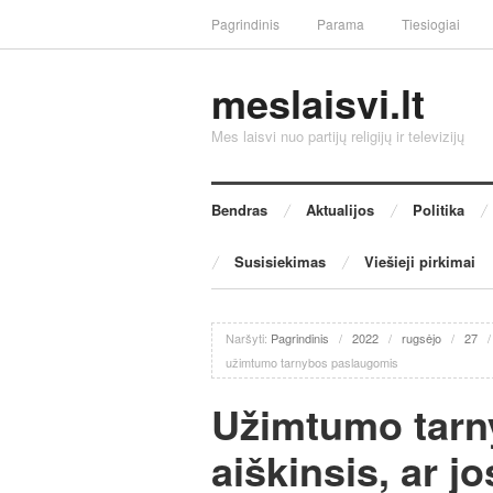
Pagrindinis
Parama
Tiesiogiai
meslaisvi.lt
Mes laisvi nuo partijų religijų ir televizijų
Bendras
Aktualijos
Politika
Susisiekimas
Viešieji pirkimai
Naršyti:
Pagrindinis
/
2022
/
rugsėjo
/
27
užimtumo tarnybos paslaugomis
Užimtumo tarny
aiškinsis, ar jo