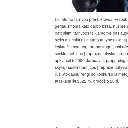
Užimtumo tarnyba prie Lietuvos Respubli
geriau žinoma kaip darbo birža, nusprendė 
patenkinti tarnybos teikiamomis paslaug
sieks atsirinkti užimtumo tanybos klien
ieškančių asmenų, proporcingai pasiskirs
suskirstant juos į reprezentatyvias grupe
apklausti ir 2000 darbdavių, proporcinga
skyrių) suskirstant juos į reprezentatyv
rūšį.Apklausų rengimo konkurso laimėtoja
ataskaitą iki 2022 m. gruodžio 20 d.