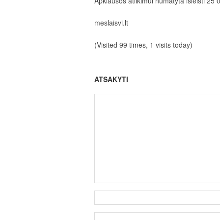
Apklausos atlikimui numatyta išleisti 25 
meslaisvi.lt
(Visited 99 times, 1 visits today)
ATSAKYTI