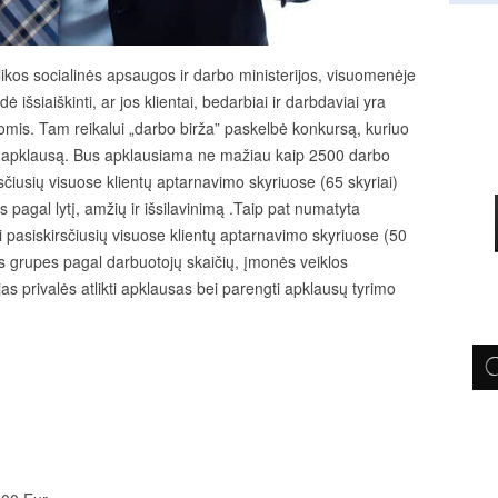
kos socialinės apsaugos ir darbo ministerijos, visuomenėje
išsiaiškinti, ar jos klientai, bedarbiai ir darbdaviai yra
omis. Tam reikalui „darbo birža” paskelbė konkursą, kuriuo
tų apklausą. Bus apklausiama ne mažiau kaip 2500 darbo
čiusių visuose klientų aptarnavimo skyriuose (65 skyriai)
s pagal lytį, amžių ir išsilavinimą .Taip pat numatyta
i pasiskirsčiusių visuose klientų aptarnavimo skyriuose (50
ias grupes pagal darbuotojų skaičių, įmonės veiklos
s privalės atlikti apklausas bei parengti apklausų tyrimo