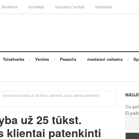
Skelbimai
Kontaktai
Spaudos Centras
Videoteka
Teisėtvarka
Verslas
Pasaulis
meslaisvi vaikams
Sp
NAUJI
/
Užimtumo tarnyba už 25 tūkst. aiškinsis, ar jos klientai patenkinti
Čia gali
El.paš
ba už 25 tūkst.
s klientai patenkinti