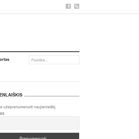
ortas
ENLAIŠKIS
te užsiprenumeruoti naujienlaiškį.
tas