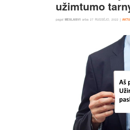
užimtumo tarn
pagal
arba
į
MESLAISVI
27 RUGSĖJO, 2022
AKTU