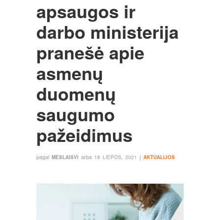
apsaugos ir
darbo ministerija
pranešė apie
asmenų
duomenų
saugumo
pažeidimus
pagal
arba
į
MESLAISVI
18 LIEPOS, 2021
AKTUALIJOS