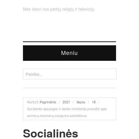
Mes laisvi nuo partijų religijų ir televizijų
Meniu
Naršyti:
Pagrindinis
/
2021
/
liepos
/
18
/
Socialinės apsaugos ir darbo ministerija pranešė apie
asmenų duomenų saugumo pažeidimus
Socialinės