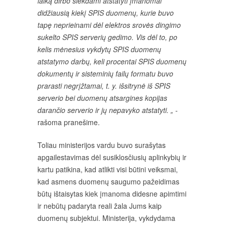
laiką dirbo siekdami atstatyti įmanomai
didžiausią kiekį SPIS duomenų, kurie buvo
tapę neprieinami dėl elektros srovės dingimo
sukelto SPIS serverių gedimo. Vis dėl to, po
kelis mėnesius vykdytų SPIS duomenų
atstatymo darbų, keli procentai SPIS duomenų
dokumentų ir sisteminių failų formatu buvo
prarasti negrįžtamai, t. y. išsitrynė iš SPIS
serverio bei duomenų atsargines kopijas
darančio serverio ir jų nepavyko atstatyti. „
-
rašoma pranešime.
Toliau ministerijos vardu buvo surašytas
apgailestavimas dėl susiklosčiusių aplinkybių ir
kartu patikina, kad atlikti visi būtini veiksmai,
kad asmens duomenų saugumo pažeidimas
būtų ištaisytas kiek įmanoma didesne apimtimi
ir nebūtų padaryta reali žala Jums kaip
duomenų subjektui. Ministerija, vykdydama