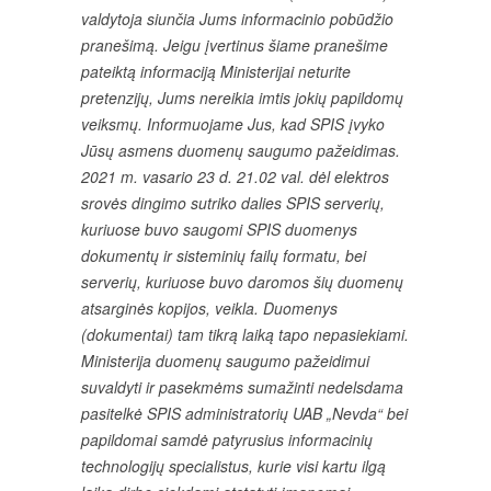
valdytoja siunčia Jums informacinio pobūdžio
pranešimą. Jeigu įvertinus šiame pranešime
pateiktą informaciją Ministerijai neturite
pretenzijų, Jums nereikia imtis jokių papildomų
veiksmų. Informuojame Jus, kad SPIS įvyko
Jūsų asmens duomenų saugumo pažeidimas.
2021 m. vasario 23 d. 21.02 val. dėl elektros
srovės dingimo sutriko dalies SPIS serverių,
kuriuose buvo saugomi SPIS duomenys
dokumentų ir sisteminių failų formatu, bei
serverių, kuriuose buvo daromos šių duomenų
atsarginės kopijos, veikla. Duomenys
(dokumentai) tam tikrą laiką tapo nepasiekiami.
Ministerija duomenų saugumo pažeidimui
suvaldyti ir pasekmėms sumažinti nedelsdama
pasitelkė SPIS administratorių UAB „Nevda“ bei
papildomai samdė patyrusius informacinių
technologijų specialistus, kurie visi kartu ilgą