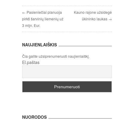
← Pasieniečiai planuoja
Kauno rajone užsidegė
pirkti šarvinių liemenių už
ūkininko laukas →
3 mljn. Eur.
NAUJIENLAIŠKIS
Čia galite užsiprenumeruoti naujienlaiškį.
El.paštas
NUORODOS