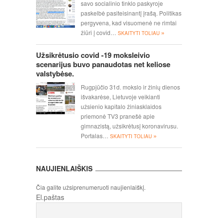
savo socialinio tinklo paskyroje
paskelbė pasiteisinantį įrašą. Politikas
pergyvena, kad visuomenė ne rimtai
»
žiūri į covid…
SKAITYTI TOLIAU
Užsikrėtusio covid -19 moksleivio
scenarijus buvo panaudotas net keliose
valstybėse.
Rugpjūčio 31d. mokslo ir žinių dienos
išvakarėse, Lietuvoje veikianti
užsienio kapitalo žiniasklaidos
priemonė TV3 pranešė apie
gimnazistą, užsikrėtusį koronavirusu.
»
Portalas…
SKAITYTI TOLIAU
NAUJIENLAIŠKIS
Čia galite užsiprenumeruoti naujienlaiškį.
El.paštas