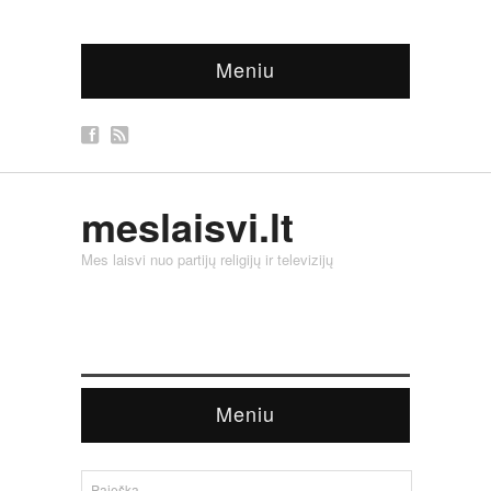
Meniu
meslaisvi.lt
Mes laisvi nuo partijų religijų ir televizijų
Meniu