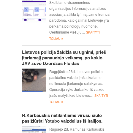
Skelbiame visuomeninės
organizacijos Informacijos analizės
asociacija atlikta tyrimą. Jame trumpai
parodoma, kaip galimai Lietuvoje yra
perkama politologų nuomonė.
Centriniame viešųjų…
SKAITYTI
»
TOLIAU
Lietuvos policija žaidžia su ugnimi, prieš
įtariamąjį panaudojo veiksmą, po kokio
JAV žuvo Džordžas Floidas
Rugpjūsčio 26d. Lietuvos policija
pasidalino vaizdo įrašu, kuriame
nufilmuota įtariamojo sulaikymas.
Operacija vyko Jurbarke. Iš vaizdo
įrašo matyti, kad Lietuvos…
SKAITYTI
»
TOLIAU
R.Karbauskis netikintiems virusu siūlo
pasižiūrėti Yotubo vaizdelius iš Italijos.
Rugsėjo 2d. Ramūnas Karbauskis