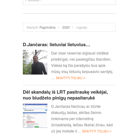
Naršyti:
Pagrindinis
/
2020
/
rugsėjo
D.Jančaras: lietuviai lietuvius…
Dar visai neseniai elgiausi visiškai
priešingai, nei pasielgčiau šiandien.
Viskas ką čia parašysiu bus apie
mūsų visų lietuvių tarpusavio santykį,
»
…
SKAITYTI TOLIAU
Dėl skandalų iš LRT pasitraukę veikėjai,
nuo biudžeto pinigų nepasitarukė
D.Jančaras Nežinau ar žiūrite
diskusijų laidas, skirtas Seimo
rinkimams per internetinę
žiniasklaidą, tačiau tiksliai žinau, kad
»
už jas mokate ir…
SKAITYTI TOLIAU