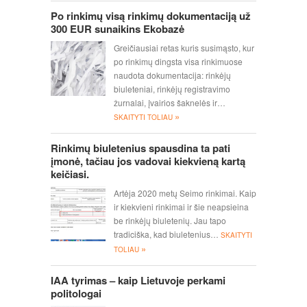
Po rinkimų visą rinkimų dokumentaciją už
300 EUR sunaikins Ekobazė
Greičiausiai retas kuris susimąsto, kur
po rinkimų dingsta visa rinkimuose
naudota dokumentacija: rinkėjų
biuleteniai, rinkėjų registravimo
žurnalai, įvairios šaknelės ir…
»
SKAITYTI TOLIAU
Rinkimų biuletenius spausdina ta pati
įmonė, tačiau jos vadovai kiekvieną kartą
keičiasi.
Artėja 2020 metų Seimo rinkimai. Kaip
ir kiekvieni rinkimai ir šie neapsieina
be rinkėjų biuletenių. Jau tapo
tradiciška, kad biuletenius…
SKAITYTI
»
TOLIAU
IAA tyrimas – kaip Lietuvoje perkami
politologai