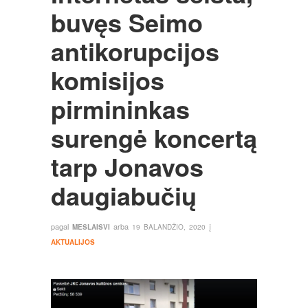
buvęs Seimo
antikorupcijos
komisijos
pirmininkas
surengė koncertą
tarp Jonavos
daugiabučių
pagal
arba
į
MESLAISVI
19 BALANDŽIO, 2020
AKTUALIJOS