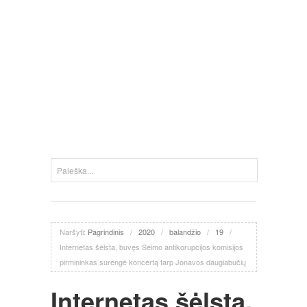
Naršyti:
Pagrindinis
/
2020
/
balandžio
/
19
/
Internetas šėlsta, buvęs Seimo antikorupcijos komisijos
pirmininkas surengė koncertą tarp Jonavos daugiabučių
Internetas šėlsta,