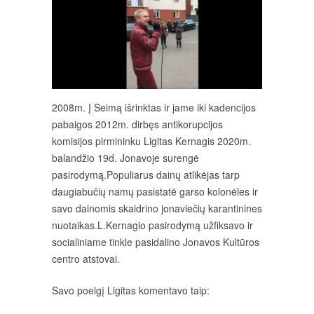
2008m. Į Seimą išrinktas ir jame iki kadencijos
pabaigos 2012m. dirbęs antikorupcijos
komisijos pirmininku Ligitas Kernagis 2020m.
balandžio 19d. Jonavoje surengė
pasirodymą.Populiarus dainų atlikėjas tarp
daugiabučių namų pasistatė garso kolonėles ir
savo dainomis skaidrino jonaviečių karantinines
nuotaikas.L.Kernagio pasirodymą užfiksavo ir
socialiniame tinkle pasidalino Jonavos Kultūros
centro atstovai.
Savo poelgį Ligitas komentavo taip: