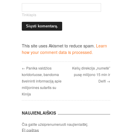
Tinklapis
This site uses Akismet to reduce spam.
Learn
how your comment data is processed.
← Panika valdžios
Kelių direkcija „numetė”
koridoriuose, bandoma
pusę milijono 15 min ir
švelninti informaciją apie
Delfi →
milijonines sutartis su
Kinija
NAUJIENLAIŠKIS
Čia galite užsiprenumeruoti naujienlaiškį.
El.paštas