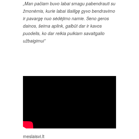
„Man pačiam buvo labai smagu pabendrauti su
žmonėmis, kurie labai išsiilgę gyvo bendravimo
ir pavargę nuo sėdėjimo namie. Seno geros
dainos, šeima aplink, galbūt dar ir kavos
puodelis, ko dar reikia puikiam savaitgalio
užbaigimui”
meslaisvi.lt