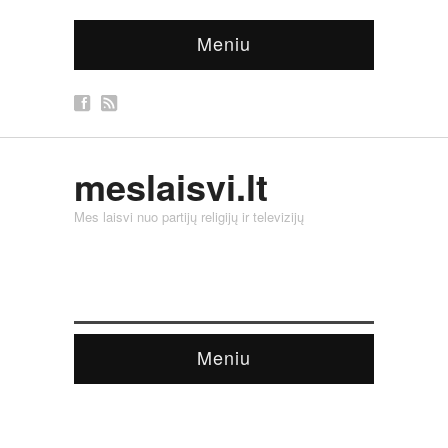
Meniu
meslaisvi.lt
Mes laisvi nuo partijų religijų ir televizijų
Meniu