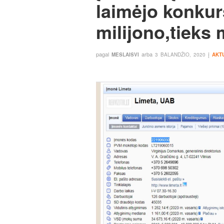
laimėjo konku
milijono,tieks
pagal
arba
į
MESLAISVI
3 BALANDŽIO, 2020
AKT