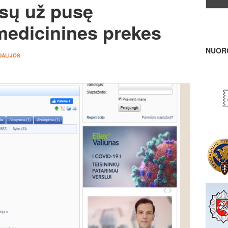
rsų už pusę
 medicinines prekes
NUOR
UALIJOS