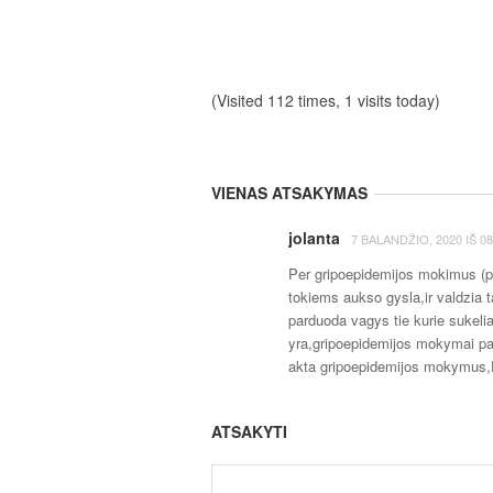
(Visited 112 times, 1 visits today)
VIENAS ATSAKYMAS
jolanta
7 BALANDŽIO, 2020
IŠ
08
Per gripoepidemijos mokimus (p
tokiems aukso gysla,ir valdzia ta
parduoda vagys tie kurie sukelia
yra,gripoepidemijos mokymai p
akta gripoepidemijos mokymus,P
ATSAKYTI