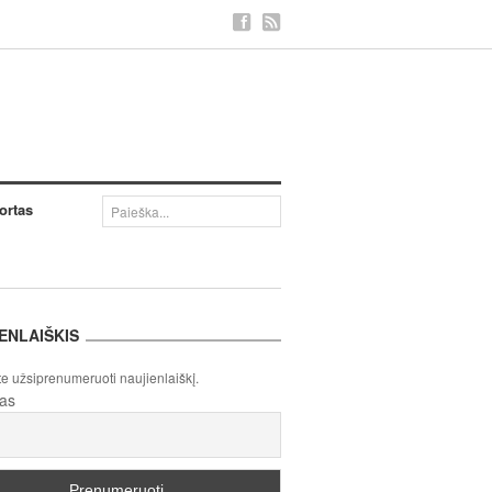
ortas
ENLAIŠKIS
te užsiprenumeruoti naujienlaiškį.
tas