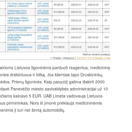
irioms Lietuvos ligoninėms parduoti reagentus, medicininę
nies drėkintuvus ir kitką. Jos klientais tapo Druskininkų,
ėdos, Prienų ligoninės. Kaip pavyzdį galima išskirti 2000
ardavė Panevėžio miesto savivaldybės administracijai už 10
iečiams kainavo 5 EUR. UAB Limeta vadovauja Lietuvos
iaus pirmininkas. Nors ši įmonė prekiauja medicininėmis
enimis ji turi net šimtą automobilių.