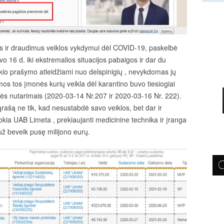
us ir draudimus veiklos vykdymui dėl COVID-19, paskelbė
 16 d. iki ekstremalios situacijos pabaigos ir dar du
kio prašymo atleidžiami nuo delspinigių , nevykdomas jų
mos tos įmonės kurių veikla dėl karantino buvo tiesiogiai
bės nutarimais (2020-03-14 Nr.207 ir 2020-03-16 Nr. 222).
ąrašą ne tik, kad nesustabdė savo veiklos, bet dar ir
okia UAB Limeta , prekiaujanti medicinine technika ir įranga
už beveik pusę milijono eurų.