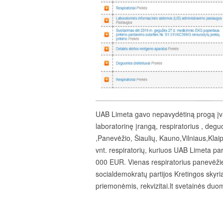
UAB Limeta gavo nepavydėtiną progą įva
laboratorinę įrangą, respiratorius , deguo
,Panevėžio, Šiaulių, Kauno,Vilniaus,Klaip
vnt. respiratorių, kuriuos UAB Limeta p
000 EUR. Vienas respiratorius panevėž
socialdemokratų partijos Kretingos skyr
priemonėmis, rekvizitai.lt svetainės duom