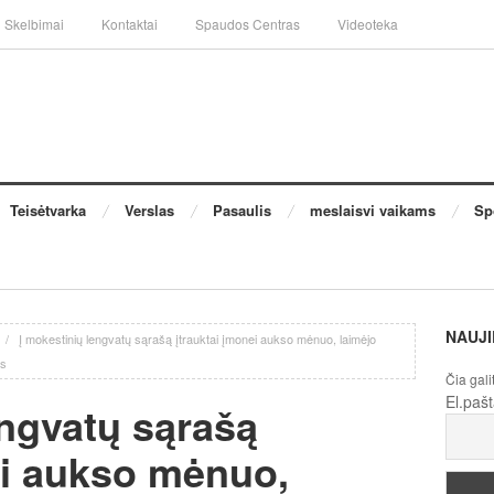
Skelbimai
Kontaktai
Spaudos Centras
Videoteka
Teisėtvarka
Verslas
Pasaulis
meslaisvi vaikams
Sp
NAUJI
/
Į mokestinių lengvatų sąrašą įtrauktai įmonei aukso mėnuo, laimėjo
es
Čia gali
El.paš
engvatų sąrašą
ei aukso mėnuo,