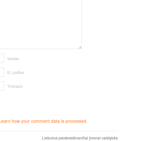
Vardas
El. paštas
Tinklapis
Learn how your comment data is processed.
Lietuvius parskraidinančiai įmonei valstybės