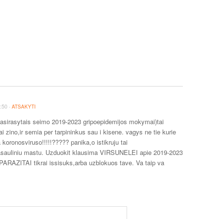
·
:50
ATSAKYTI
asirasytais seimo 2019-2023 gripoepidemijos mokymai)tai
i zino,ir semia per tarpininkus sau i kisene. vagys ne tie kurie
 koronosviruso!!!!!????? panika,o istikruju tai
asauliniu mastu. Uzduokit klausima VIRSUNELEI apie 2019-2023
ARAZITAI tikrai issisuks,arba uzblokuos tave. Va taip va