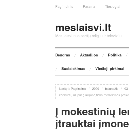
Pagrindinis
Parama
Tiesiogiai
meslaisvi.lt
Mes laisvi nuo partijų religijų ir televizijų
Bendras
Aktualijos
Politika
Susisiekimas
Viešieji pirkimai
Naršyti:
Pagrindinis
/
2020
/
balandžio
/
03
konkursų už pusę milijono,tieks medicinines prek
Į mokestinių l
įtrauktai įmon