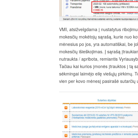
VMI, atsižvelgdama į nustatytus ribojim
mokesčių mokėtojų sąrašą, kurie nuo kovo
mėnesius po jos, yra automatiškai, be jo
mokesčių išieškojimas. Į sąrašą įtraukia
nutraukta / apribota, remiantis Vyriausy
Tačiau kai kurios įmonės įtrauktos į tą s
sėkmingai laimėjo eilę viešųjų pirkimų. T
vien per kovo mėnesį pasirašė sutarčių 