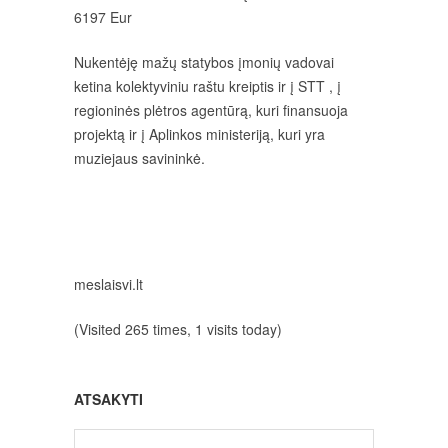
6197 Eur
Nukentėję mažų statybos įmonių vadovai
ketina kolektyviniu raštu kreiptis ir į STT , į
regioninės plėtros agentūrą, kuri finansuoja
projektą ir į Aplinkos ministeriją, kuri yra
muziejaus savininkė.
meslaisvi.lt
(Visited 265 times, 1 visits today)
ATSAKYTI