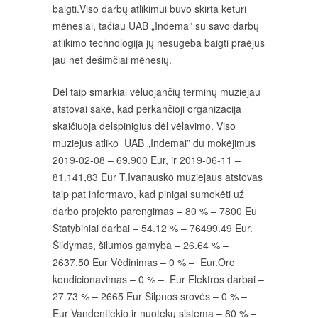
baigti.Viso darbų atlikimui buvo skirta keturi
mėnesiai, tačiau UAB „Indema” su savo darbų
atlikimo technologija jų nesugeba baigti praėjus
jau net dešimčiai mėnesių.
Dėl taip smarkiai vėluojančių terminų muziejau
atstovai sakė, kad perkančioji organizacija
skaičiuoja delspinigius dėl vėlavimo. Viso
muziejus atliko UAB „Indemai” du mokėjimus
2019-02-08 – 69.900 Eur, ir 2019-06-11 –
81.141,83 Eur T.Ivanausko muziejaus atstovas
taip pat informavo, kad pinigai sumokėti už
darbo projekto parengimas – 80 % – 7800 Eu
Statybiniai darbai – 54.12 % – 76499.49 Eur.
Šildymas, šilumos gamyba – 26.64 % –
2637.50 Eur Vėdinimas – 0 % – Eur.Oro
kondicionavimas – 0 % – Eur Elektros darbai –
27.73 % – 2665 Eur Silpnos srovės – 0 % –
Eur Vandentiekio ir nuotekų sistema – 80 % –