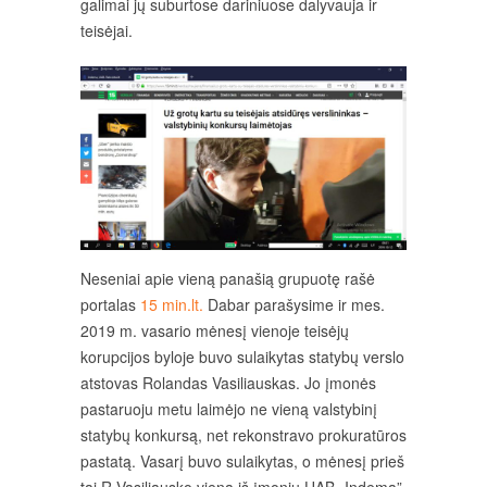
galimai jų suburtose dariniuose dalyvauja ir
teisėjai.
Neseniai apie vieną panašią grupuotę rašė
portalas
15 min.lt.
Dabar parašysime ir mes.
2019 m. vasario mėnesį vienoje teisėjų
korupcijos byloje buvo sulaikytas statybų verslo
atstovas Rolandas Vasiliauskas. Jo įmonės
pastaruoju metu laimėjo ne vieną valstybinį
statybų konkursą, net rekonstravo prokuratūros
pastatą. Vasarį buvo sulaikytas, o mėnesį prieš
tai R.Vasiliausko viena iš įmonių UAB „Indema”