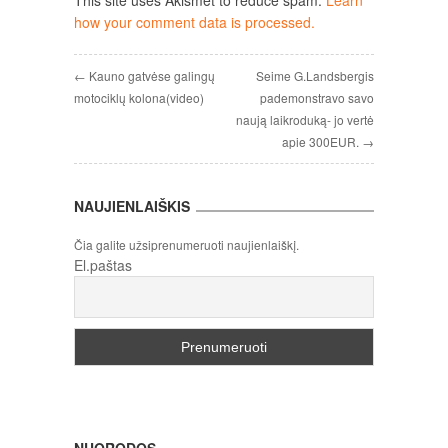
how your comment data is processed.
← Kauno gatvėse galingų
Seime G.Landsbergis
motociklų kolona(video)
pademonstravo savo
naują laikroduką- jo vertė
apie 300EUR. →
NAUJIENLAIŠKIS
Čia galite užsiprenumeruoti naujienlaiškį.
El.paštas
NUORODOS