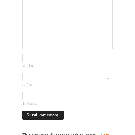
Vardas
El.
paštas
Tinklapis
This site uses Akismet to reduce spam.
Learn