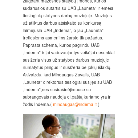
žlugdant mažesnes statybų įmones, kurios
sudariusios sutartis su UAB „Launeta” ir ėmėsi
tiesioginių statybos darbų muziejuje. Muziejus
už atliktus darbus atsiskaito su konkursą
laimėjusia UAB „Indema”, o jau „Launeta”
tretiesiems asmenims žarsto tik pažadus.
Paprasta schema, kurios pagrindu UAB
„Indema” ir jai vadovaujantys veikėjai nesunkiai
susižeria visus už statybos darbus muziejuje
numatytus pinigus ir susižeria be jokių išlaidų.
Akivaizdu, kad Mindaugas Zavalis, UAB
„Launeta” direktorius tiesiogiai susijęs su UAB
„Indema”,nes susirašinėjimuose su
subrangovais naudoja el.paštą kuriame yra ir
žodis Indema.(
mindaugas@indema.lt
)