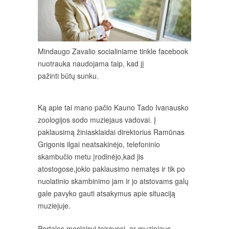
Mindaugo Zavalio socialiniame tinkle facebook
nuotrauka naudojama taip, kad jį
pažinti būtų sunku.
Ką apie tai mano pačio Kauno Tado Ivanausko
zoologijos sodo muziejaus vadovai. Į
paklausimą žiniasklaidai direktorius Ramūnas
Grigonis ilgai neatsakinėjo, telefoninio
skambučio metu įrodinėjo,kad jis
atostogose,jokio paklausimo nematęs ir tik po
nuolatinio skambinimo jam ir jo atstovams galų
gale pavyko gauti atsakymus apie situaciją
muziejuje.
Portalas meslaisvi teiravosi, ar muziejaus