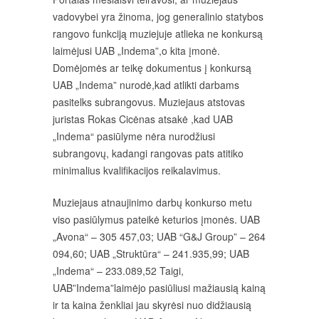
vadovybei yra žinoma, jog generalinio statybos
rangovo funkciją muziejuje atlieka ne konkursą
laimėjusi UAB „Indema”,o kita įmonė.
Domėjomės ar teikę dokumentus į konkursą
UAB „Indema” nurodė,kad atlikti darbams
pasitelks subrangovus. Muziejaus atstovas
juristas Rokas Cicėnas atsakė ,kad UAB
„Indema“ pasiūlyme nėra nurodžiusi
subrangovų, kadangi rangovas pats atitiko
minimalius kvalifikacijos reikalavimus.
Muziejaus atnaujinimo darbų konkurso metu
viso pasiūlymus pateikė keturios įmonės. UAB
„Avona“ – 305 457,03; UAB “G&J Group” – 264
094,60; UAB „Struktūra“ – 241.935,99; UAB
„Indema“ – 233.089,52 Taigi,
UAB”Indema”laimėjo pasiūliusi mažiausią kainą
ir ta kaina ženkliai jau skyrėsi nuo didžiausią