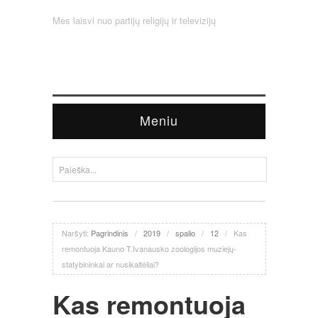
Mes laisvi nuo partijų religijų ir televizijų
Meniu
Naršyti:
Pagrindinis
/
2019
/
spalio
/
12
/
Kas
remontuoja Kauno T.Ivanausko zoologijos muziejų-
statybininkai ar nusikaltėliai?
Kas remontuoja