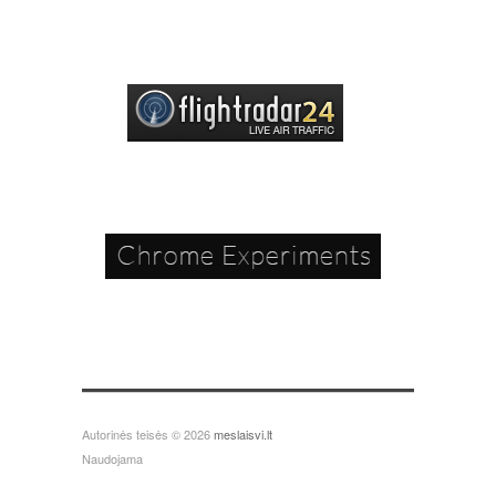
Autorinės teisės © 2026
meslaisvi.lt
Naudojama