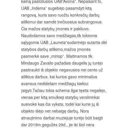
kainą pasiūliusios UAB”Avona”. Nepaisant to,
UAB „Indema” sugebėjo pasamdyti kitą
rangovą, kuris savo ruožtu konkrečių darbų
atlikimui dar samdė trečiuosius subrangovus.
Čia mažos statybų įmonės ir pakliuvo.
Naudodamos savo medžiagas,tik tokiomis
sąlygomis UAB „Launeta”sudarinėjo sutartis dėl
statybos darbų atlikimo,mažos įmonės
pasmerkė save „miriop”. Maitinamos tik
Mindaugo Zavalio pažadais daugelis jų turėjo
pasitraukti iš objekto negavusios nei cento už
atliktus darbus, kai kurios gavo minimalius
avansus nedideliam medžiagų kiekiui
įsigyti.Tačiau tokia schema ilgai tęstis negalėjo,
vienas per kitą smulkieji statybų verslininkai
susivokė kas čia vyksta, todėl kai kurie jų iš
objekto išėjo net nebaigę darbų. Nors
atnaujinimo darbai muziejuje turėjo būti baigti
dar 2019m.gegužės 29d., jie iki šiol nėra