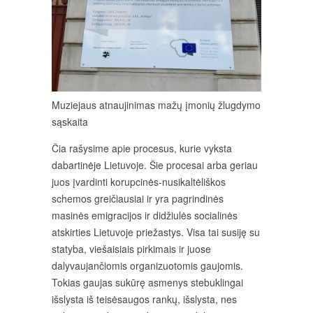
Muziejaus atnaujinimas mažų įmonių žlugdymo
sąskaita
Čia rašysime apie procesus, kurie vyksta
dabartinėje Lietuvoje. Šie procesai arba geriau
juos įvardinti korupcinės-nusikaltėliškos
schemos greičiausiai ir yra pagrindinės
masinės emigracijos ir didžiulės socialinės
atskirties Lietuvoje priežastys. Visa tai susiję su
statyba, viešaisiais pirkimais ir juose
dalyvaujančiomis organizuotomis gaujomis.
Tokias gaujas sukūrę asmenys stebuklingai
išslysta iš teisėsaugos rankų, išslysta, nes