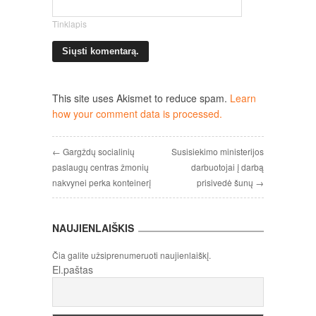
Tinklapis
This site uses Akismet to reduce spam.
Learn
how your comment data is processed.
← Gargždų socialinių
Susisiekimo ministerijos
paslaugų centras žmonių
darbuotojai į darbą
nakvynei perka konteinerį
prisivedė šunų →
NAUJIENLAIŠKIS
Čia galite užsiprenumeruoti naujienlaiškį.
El.paštas