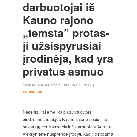
darbuotojai iš
Kauno rajono
„temsta” protas-
ji užsispyrusiai
įrodinėja, kad yra
privatus asmuo
pagal
arba
į
MESLAISVI
12 RUGPJŪČIO, 2019
AKTUALIJOS
Neseniai rašėme, kaip savivaldybės
biudžetinės įstaigos Kauno rajono socialinių
paslaugų centras socialinė darbuotoja Aurelija
Aleksynienė nusprendė įrodyti, kad ji dirbdama