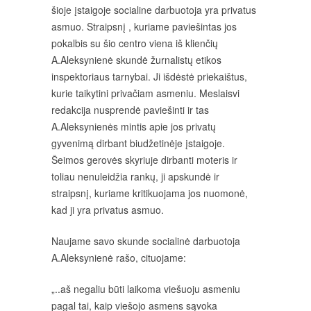
šioje įstaigoje socialine darbuotoja yra privatus
asmuo. Straipsnį , kuriame paviešintas jos
pokalbis su šio centro viena iš klienčių
A.Aleksynienė skundė žurnalistų etikos
inspektoriaus tarnybai. Ji išdėstė priekaištus,
kurie taikytini privačiam asmeniu. Meslaisvi
redakcija nusprendė paviešinti ir tas
A.Aleksynienės mintis apie jos privatų
gyvenimą dirbant biudžetinėje įstaigoje.
Šeimos gerovės skyriuje dirbanti moteris ir
toliau nenuleidžia rankų, ji apskundė ir
straipsnį, kuriame kritikuojama jos nuomonė,
kad ji yra privatus asmuo.
Naujame savo skunde socialinė darbuotoja
A.Aleksynienė rašo, cituojame:
„..aš negaliu būti laikoma viešuoju asmeniu
pagal tai, kaip viešojo asmens sąvoka