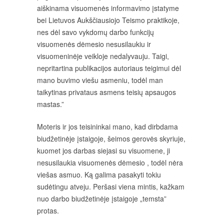
aiškinama visuomenės informavimo įstatyme
bei Lietuvos Aukščiausiojo Teismo praktikoje,
nes dėl savo vykdomų darbo funkcijų
visuomenės dėmesio nesusilaukiu ir
visuomeninėje veikloje nedalyvauju. Taigi,
nepritartina publikacijos autoriaus teigimui dėl
mano buvimo viešu asmeniu, todėl man
taikytinas privataus asmens teisių apsaugos
mastas.”
Moteris ir jos teisininkai mano, kad dirbdama
biudžetinėje įstaigoje, šeimos gerovės skyriuje,
kuomet jos darbas siejasi su visuomene, ji
nesusilaukia visuomenės dėmesio , todėl nėra
viešas asmuo. Ką galima pasakyti tokiu
sudėtingu atveju. Peršasi viena mintis, kažkam
nuo darbo biudžetinėje įstaigoje „temsta”
protas.