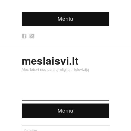
Meniu
meslaisvi.lt
Mes laisvi nuo partijų religijų ir televizijų
Meniu