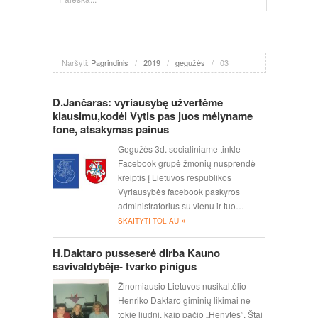
Naršyti:
Pagrindinis
/
2019
/
gegužės
/
03
D.Jančaras: vyriausybę užvertėme
klausimu,kodėl Vytis pas juos mėlyname
fone, atsakymas painus
Gegužės 3d. socialiniame tinkle
Facebook grupė žmonių nusprendė
kreiptis į Lietuvos respublikos
Vyriausybės facebook paskyros
administratorius su vienu ir tuo…
»
SKAITYTI TOLIAU
H.Daktaro pusseserė dirba Kauno
savivaldybėje- tvarko pinigus
Žinomiausio Lietuvos nusikaltėlio
Henriko Daktaro giminių likimai ne
tokie liūdni, kaip pačio „Henytės”. Štai