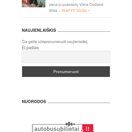
viena jo puseserių Vilma Čivilienė
»
dirba…
SKAITYTI TOLIAU
NAUJIENLAIŠKIS
Čia galite užsiprenumeruoti naujienlaiškį.
El.paštas
NUORODOS