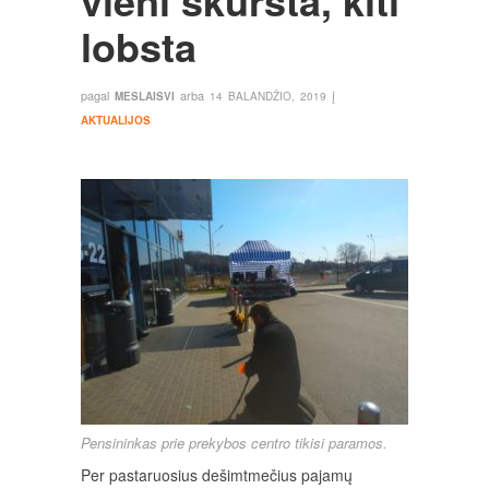
vieni skursta, kiti
lobsta
pagal
arba
į
MESLAISVI
14 BALANDŽIO, 2019
AKTUALIJOS
Pensininkas prie prekybos centro tikisi paramos.
Per pastaruosius dešimtmečius pajamų