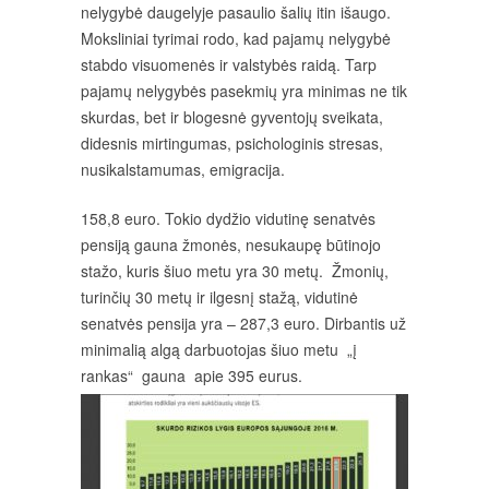
nelygybė daugelyje pasaulio šalių itin išaugo.
Moksliniai tyrimai rodo, kad pajamų nelygybė
stabdo visuomenės ir valstybės raidą. Tarp
pajamų nelygybės pasekmių yra minimas ne tik
skurdas, bet ir blogesnė gyventojų sveikata,
didesnis mirtingumas, psichologinis stresas,
nusikalstamumas, emigracija.
158,8 euro. Tokio dydžio vidutinę senatvės
pensiją gauna žmonės, nesukaupę būtinojo
stažo, kuris šiuo metu yra 30 metų. Žmonių,
turinčių 30 metų ir ilgesnį stažą, vidutinė
senatvės pensija yra – 287,3 euro. Dirbantis už
minimalią algą darbuotojas šiuo metu „į
rankas“ gauna apie 395 eurus.