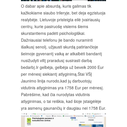
O dabar apie absurdą, kuris galimas tik
kažkokiame siaubo trileryje, bet deja egzistuoja
realybėje. Lietuvoje pristeigta eilė įvairiausių
centrų, kurie pasiruošę visiems šiems
skurstantiems padėti psichologiškai.
Dažniausiai telefonu jie bando nuraminti
išalkusį senolį, užjausti skurdą patiriančioje
šeimoje gyvenantį vaiką ar atkalbėti bandantį
nusižudyti viltį praradusį susirasti darbą
bedarbį.Ir gelbėja, gelbėja už beveik 2000 Eur
per mėnesį siekiantį atlyginimą.Štai VŠĮ
Jaunimo linija nurodo,kad jų darbuotojų
vidutinis atlyginimas yra 1758 Eur per mėnesį.
Pabrėšime, kad čia nurodytas vidutinis
atlyginimas, o tai reiškia, kad šioje įstaigėlėje
yra asmenų gaunančių ir daugiau nei 1758 Eur.