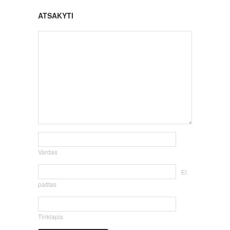
ATSAKYTI
Vardas
El.
paštas
Tinklapis