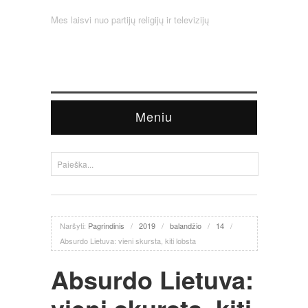
Mes laisvi nuo partijų religijų ir televizijų
Meniu
Naršyti:
Pagrindinis
/
2019
/
balandžio
/
14
/
Absurdo Lietuva: vieni skursta, kiti lobsta
Absurdo Lietuva: