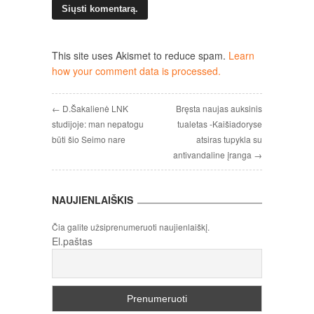
This site uses Akismet to reduce spam.
Learn
how your comment data is processed.
← D.Šakalienė LNK
Bręsta naujas auksinis
studijoje: man nepatogu
tualetas -Kaišiadoryse
būti šio Seimo nare
atsiras tupykla su
antivandaline įranga →
NAUJIENLAIŠKIS
Čia galite užsiprenumeruoti naujienlaiškį.
El.paštas