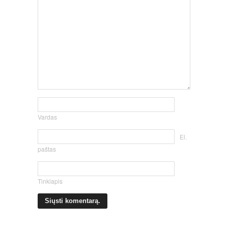
Vardas
El.
paštas
Tinklapis