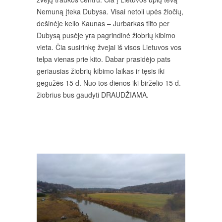
Nemuną įteka Dubysa. Visai netoli upės žiočių,
dešinėje kelio Kaunas – Jurbarkas tilto per
Dubysą pusėje yra pagrindinė žiobrių kibimo
vieta. Čia susirinkę žvejai iš visos Lietuvos vos
telpa vienas prie kito. Dabar prasidėjo pats
geriausias žiobrių kibimo laikas ir tęsis iki
gegužės 15 d. Nuo tos dienos iki birželio 15 d.
žiobrius bus gaudyti DRAUDŽIAMA.