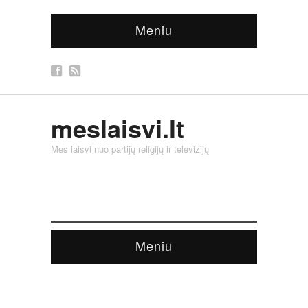
Meniu
meslaisvi.lt
Mes laisvi nuo partijų religijų ir televizijų
Meniu