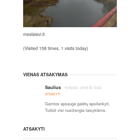
meslaisvi.lt
(Visited 158 times, 1 visits today)
VIENAS ATSAKYMAS
Saulius
·
19 KOVO, 2019
IŠ
13:22
ATSAKYTI
Gamtos apsauga galėtų apsilankyti.
Turbūt visi nusižengia taisyklėms.
ATSAKYTI