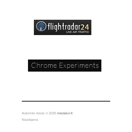
Autorinės teisės © 2026
meslaisvi.lt
Naudojama