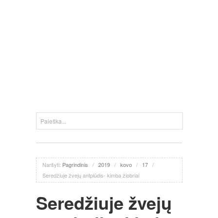
Naršyti:
Pagrindinis
/
2019
/
kovo
/
17
/
Seredžiuje žvejų antplūdis- kimba žiobriai
Seredžiuje žvejų