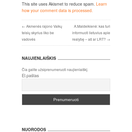
This site uses Akismet to reduce spam.
Learn
how your comment data is processed.
← Akmenės rajono Vaikų
A.Maldeikienė: kas turi
teisių skyrius liko be
informuoti lietuvius apie
vadovės
realybę – aš ar LRT? →
NAUJIENLAIŠKIS
Čia galite užsiprenumeruoti naujienlaiškį.
El.paštas
NUORODOS