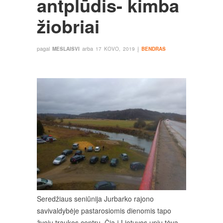
antplūdis- kimba
žiobriai
pagal
arba
į
MESLAISVI
17 KOVO, 2019
BENDRAS
Seredžiaus seniūnija Jurbarko rajono
savivaldybėje pastarosiomis dienomis tapo
žvejų traukos centru. Čia į Lietuvos upių tėvą