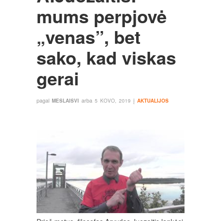
mums perpjovė
„venas”, bet
sako, kad viskas
gerai
pagal
arba
į
MESLAISVI
5 KOVO, 2019
AKTUALIJOS