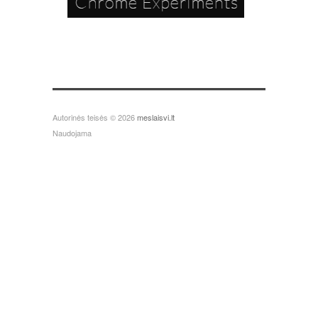
Autorinės teisės © 2026
meslaisvi.lt
Naudojama