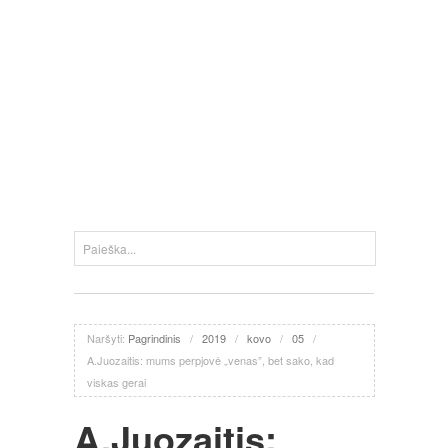
Naršyti:
Pagrindinis
/
2019
/
kovo
/
05
/
A.Juozaitis: mums perpjovė „venas”, bet sako, kad
viskas gerai
A.Juozaitis: