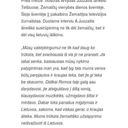
Prieš metus filosofas Arvydas Juozaitis lankėsi
Telšiuose, Žemaičių vienybės dienos šventėje.
Šioje šventėje jį pakalbino Žemaitijos televizijos
žurnalistas. Duotame interviu A.Juozaitis
išreiškė susirūpinimą ne tik dėl žemaičių, bet ir
dėl visų lietuvių išlikimo.
„Mūsų valstybingumui ne tik kad daug ko
trūksta, bet svarbiausia iš vis jo ne prarasti. Jis
labai senka, baisiausias mūsų nykimo
palyginimas man yra, kad lyg tais mums venos
būtų perpjautos ir kraujas teka, bet jis gi teka
be skausmo. Didikai Romos taip galą sau
darydavosi, jie atsiguldavo į šiltą vonią,
klausydavosi muzikėlės, užmigdavo šiltai ir
mirdavo. Dabar toks panašus migdymas ir
Lietuvos, sakoma, kad viskas gerai, o kraujas
išteka. Mums trūksta žemaitiško užsispyrimo
neišvažiuoti iš Lietuvos.