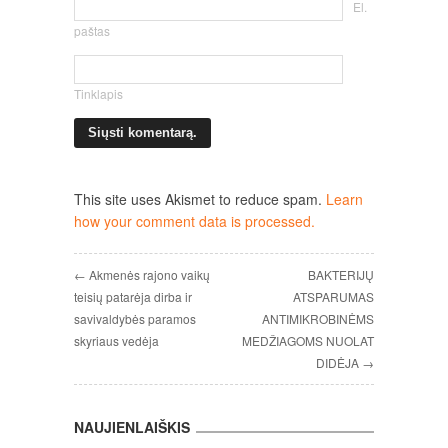
El.
paštas
Tinklapis
This site uses Akismet to reduce spam.
Learn
how your comment data is processed.
← Akmenės rajono vaikų
BAKTERIJŲ
teisių patarėja dirba ir
ATSPARUMAS
savivaldybės paramos
ANTIMIKROBINĖMS
skyriaus vedėja
MEDŽIAGOMS NUOLAT
DIDĖJA →
NAUJIENLAIŠKIS