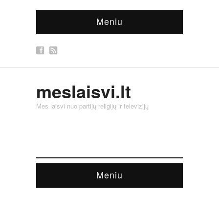
Meniu
meslaisvi.lt
Mes laisvi nuo partijų religijų ir televizijų
Meniu