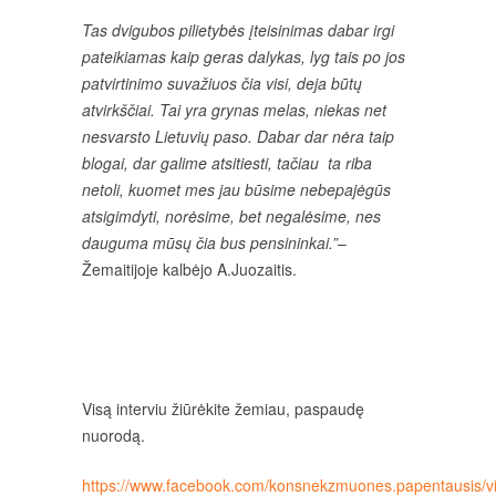
Tas dvigubos pilietybės įteisinimas dabar irgi
pateikiamas kaip geras dalykas, lyg tais po jos
patvirtinimo suvažiuos čia visi, deja būtų
atvirkščiai. Tai yra grynas melas, niekas net
nesvarsto Lietuvių paso. Dabar dar nėra taip
blogai, dar galime atsitiesti, tačiau ta riba
netoli, kuomet mes jau būsime nebepajėgūs
atsigimdyti, norėsime, bet negalėsime, nes
dauguma mūsų čia bus pensininkai.”
–
Žemaitijoje kalbėjo A.Juozaitis.
Visą interviu žiūrėkite žemiau, paspaudę
nuorodą.
https://www.facebook.com/konsnekzmuones.papentausis/