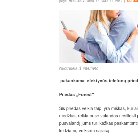
pagal
arba
į
MESLAISVI
17 SAUSIO, 2019
AKTUA
Nuotrauka iš interneto
pakankamai efektyvūs telefonų prieda
Priedas „Forest“
Šis priedas veikia taip: yra miškas, kuria
medžius, reikia puse valandos nesiliesti 
pusvalandį jums turi kažkas paskambinti, t
leidžiamų veiksmų sąrašą.