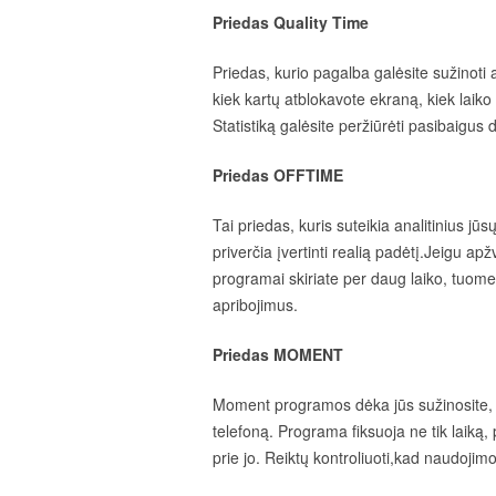
Priedas Quality Time
Priedas, kurio pagalba galėsite sužinoti
kiek kartų atblokavote ekraną, kiek laiko
Statistiką galėsite peržiūrėti pasibaigus 
Priedas OFFTIME
Tai priedas, kuris suteikia analitinius j
priverčia įvertinti realią padėtį.Jeigu ap
programai skiriate per daug laiko, tuomet
apribojimus.
Priedas MOMENT
Moment programos dėka jūs sužinosite, k
telefoną. Programa fiksuoja ne tik laiką, 
prie jo. Reiktų kontroliuoti,kad naudojim