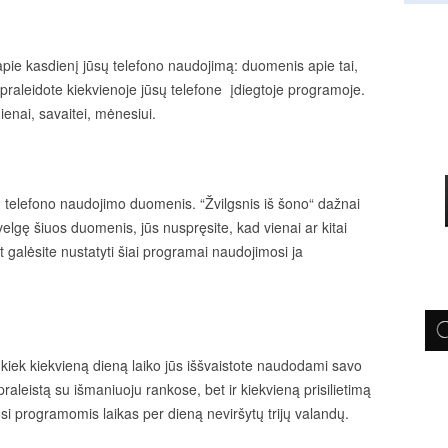
 apie kasdienį jūsų telefono naudojimą: duomenis apie tai,
 praleidote kiekvienoje jūsų telefone įdiegtoje programoje.
dienai, savaitei, mėnesiui.
ūsų telefono naudojimo duomenis. “Žvilgsnis iš šono“ dažnai
žvelgę šiuos duomenis, jūs nuspręsite, kad vienai ar kitai
 galėsite nustatyti šiai programai naudojimosi ja
iek kiekvieną dieną laiko jūs iššvaistote naudodami savo
praleistą su išmaniuoju rankose, bet ir kiekvieną prisilietimą
osi programomis laikas per dieną neviršytų trijų valandų.