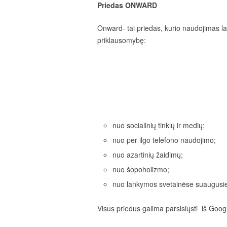
Priedas ONWARD
Onward- tai priedas, kurio naudojimas la
priklausomybę:
nuo socialinių tinklų ir medių;
nuo per ilgo telefono naudojimo;
nuo azartinių žaidimų;
nuo šopoholizmo;
nuo lankymos svetainėse suaugus
Visus priedus galima parsisiųsti iš Goog