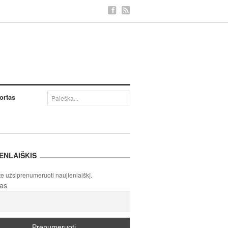
ortas
ENLAIŠKIS
te užsiprenumeruoti naujienlaiškį.
tas