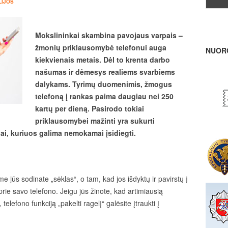
LIJOS
Mokslininkai skambina pavojaus varpais –
žmonių priklausomybė telefonui auga
NUOR
kiekvienais metais. Dėl to krenta darbo
našumas ir dėmesys realiems svarbiems
dalykams. Tyrimų duomenimis, žmogus
telefoną į rankas paima daugiau nei 250
kartų per dieną. Pasirodo tokiai
priklausomybei mažinti yra sukurti
i, kuriuos galima nemokamai įsidiegti.
me jūs sodinate „sėklas“, o tam, kad jos išdyktų ir pavirstų į
prie savo telefono. Jeigu jūs žinote, kad artimiausią
elefono funkciją „pakelti ragelį“ galėsite įtraukti į