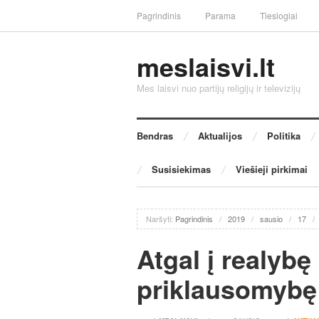
Pagrindinis
Parama
Tiesiogiai
meslaisvi.lt
Mes laisvi nuo partijų religijų ir televizijų
Bendras
Aktualijos
Politika
Susisiekimas
Viešieji pirkimai
Naršyti:
Pagrindinis
/
2019
/
sausio
/
17
/
Atgal į realybę
priklausomybę 