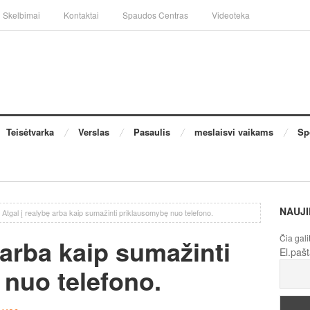
Skelbimai
Kontaktai
Spaudos Centras
Videoteka
Teisėtvarka
Verslas
Pasaulis
meslaisvi vaikams
Sp
NAUJI
Atgal į realybę arba kaip sumažinti priklausomybę nuo telefono.
Čia gali
 arba kaip sumažinti
El.paš
nuo telefono.