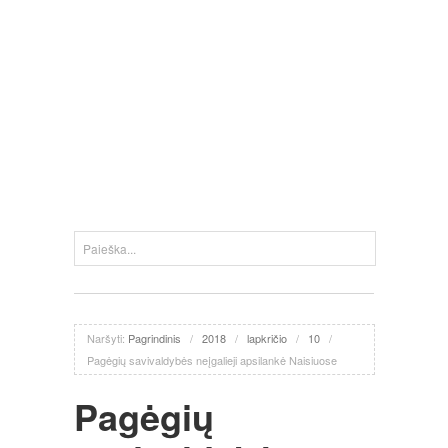
Naršyti:
Pagrindinis
/
2018
/
lapkričio
/
10
/
Pagėgių savivaldybės neįgalieji apsilankė Naisiuose
Pagėgių