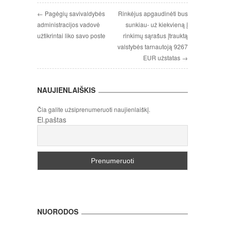
← Pagėgių savivaldybės
Rinkėjus apgaudinėti bus
administracijos vadovė
sunkiau- už kiekvieną į
užtikrintai liko savo poste
rinkimų sąrašus įtrauktą
valstybės tarnautoją 9267
EUR užstatas →
NAUJIENLAIŠKIS
Čia galite užsiprenumeruoti naujienlaiškį.
El.paštas
NUORODOS