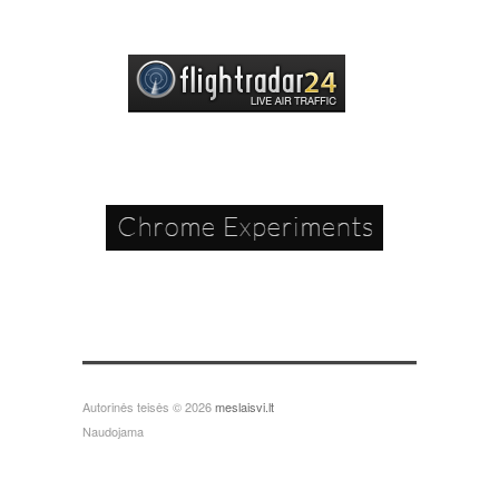
Autorinės teisės © 2026
meslaisvi.lt
Naudojama