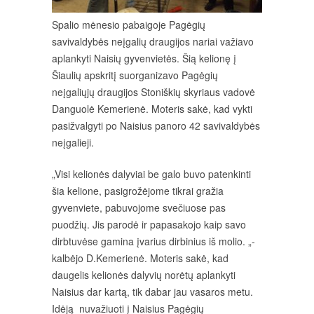
Spalio mėnesio pabaigoje Pagėgių
savivaldybės neįgalių draugijos nariai važiavo
aplankyti Naisių gyvenvietės. Šią kelionę į
Šiaulių apskritį suorganizavo Pagėgių
neįgaliųjų draugijos Stoniškių skyriaus vadovė
Danguolė Kemerienė. Moteris sakė, kad vykti
pasižvalgyti po Naisius panoro 42 savivaldybės
neįgalieji.
„Visi kelionės dalyviai be galo buvo patenkinti
šia kelione, pasigrožėjome tikrai gražia
gyvenviete, pabuvojome svečiuose pas
puodžių. Jis parodė ir papasakojo kaip savo
dirbtuvėse gamina įvarius dirbinius iš molio. „-
kalbėjo D.Kemerienė. Moteris sakė, kad
daugelis kelionės dalyvių norėtų aplankyti
Naisius dar kartą, tik dabar jau vasaros metu.
Idėją nuvažiuoti į Naisius Pagėgių