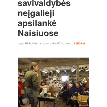
savivaldybės
neįgalieji
apsilankė
Naisiuose
pagal
arba
į
MESLAISVI
10 LAPKRIČIO, 2018
BENDRAS