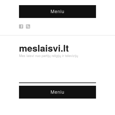
Meniu
meslaisvi.lt
Mes laisvi nuo partijų religijų ir televizijų
Meniu