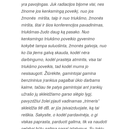
yra pavojingas. Juk radiacijos bijome visi, nes
žinome jos kenksmingą poveikį, nuo jos
žmonės miršta, taip ir nuo triukšmo, žmonės
miršta, štai ir šios konferencijos pavadinimas,
triukšmas-žudo daug ką pasako. Nuo
kenksmingo triukšmo poveikio gyvenimo
kokybė tampa suluošinta, žmonės galvoja, nuo
ko čia jiems galvą skauda, kodėl nėra
darbingumo, kodėl prastėja atmintis, visa tai
triukšmo poveikis, tad kodėl mums jo
nesisaugoti. Žiūrėkite, gamintojai gamina
benzininius įrankius pagalbai ūkio darbams
kaime, tačiau tie patys gamintojai ant įrankių
užrašo jų skleidžiamo garso slėgio lygį,
pavyzdžiui žolei pjauti vadinamas „trimeris”
skleidžia 98 dB, ar jūs įsivaizduojate, ką tai
reiškia. Sakysite, o kodėl pardavinėja, o gi
viskas paprasta, parduoti galima, tik va naudoti
nelabai būtų galima pagal įstatymus. Su tokiu