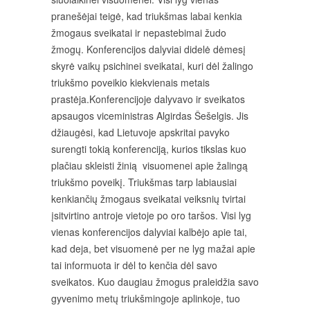
pranešėjai teigė, kad triukšmas labai kenkia
žmogaus sveikatai ir nepastebimai žudo
žmogų. Konferencijos dalyviai didelė dėmesį
skyrė vaikų psichinei sveikatai, kuri dėl žalingo
triukšmo poveikio kiekvienais metais
prastėja.Konferencijoje dalyvavo ir sveikatos
apsaugos viceministras Algirdas Šešelgis. Jis
džiaugėsi, kad Lietuvoje apskritai pavyko
surengti tokią konferenciją, kurios tikslas kuo
plačiau skleisti žinią visuomenei apie žalingą
triukšmo poveikį. Triukšmas tarp labiausiai
kenkiančių žmogaus sveikatai veiksnių tvirtai
įsitvirtino antroje vietoje po oro taršos. Visi lyg
vienas konferencijos dalyviai kalbėjo apie tai,
kad deja, bet visuomenė per ne lyg mažai apie
tai informuota ir dėl to kenčia dėl savo
sveikatos. Kuo daugiau žmogus praleidžia savo
gyvenimo metų triukšmingoje aplinkoje, tuo