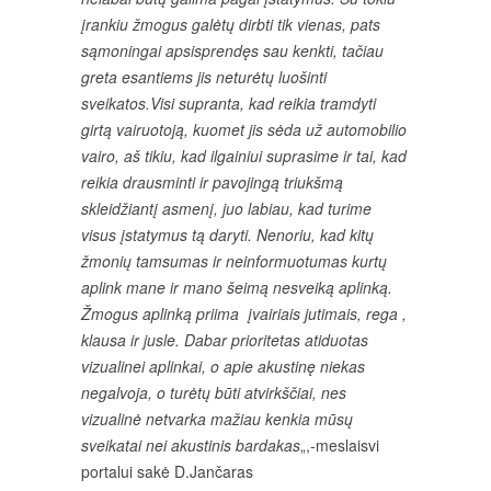
įrankiu žmogus galėtų dirbti tik vienas, pats
sąmoningai apsisprendęs sau kenkti, tačiau
greta esantiems jis neturėtų luošinti
sveikatos.Visi supranta, kad reikia tramdyti
girtą vairuotoją, kuomet jis sėda už automobilio
vairo, aš tikiu, kad ilgainiui suprasime ir tai, kad
reikia drausminti ir pavojingą triukšmą
skleidžiantį asmenį, juo labiau, kad turime
visus įstatymus tą daryti. Nenoriu, kad kitų
žmonių tamsumas ir neinformuotumas kurtų
aplink mane ir mano šeimą nesveiką aplinką.
Žmogus aplinką priima įvairiais jutimais, rega ,
klausa ir jusle. Dabar prioritetas atiduotas
vizualinei aplinkai, o apie akustinę niekas
negalvoja, o turėtų būti atvirkščiai, nes
vizualinė netvarka mažiau kenkia mūsų
sveikatai nei akustinis bardakas
„,-meslaisvi
portalui sakė D.Jančaras