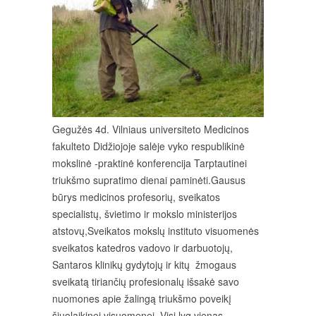
Gegužės 4d. Vilniaus universiteto Medicinos
fakulteto Didžiojoje salėje vyko respublikinė
mokslinė -praktinė konferencija Tarptautinei
triukšmo supratimo dienai paminėti.Gausus
būrys medicinos profesorių, sveikatos
specialistų, švietimo ir mokslo ministerijos
atstovų,Sveikatos mokslų instituto visuomenės
sveikatos katedros vadovo ir darbuotojų,
Santaros klinikų gydytojų ir kitų žmogaus
sveikatą tiriančių profesionalų išsakė savo
nuomones apie žalingą triukšmo poveikį
šiuolaikinei visuomenei. Visi lyg vienas