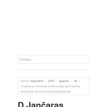
Naršyti:
Pagrindinis
/
2018
/
gegužės
/
08
/
D.Jančaras mokslinėje konferencijoje apie triukšmą
provincijoje: gyvename nesveikoje aplinkoje
D.Jančaras