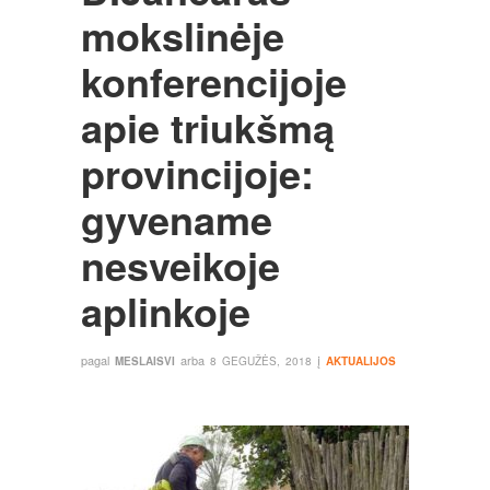
mokslinėje
konferencijoje
apie triukšmą
provincijoje:
gyvename
nesveikoje
aplinkoje
pagal
arba
į
MESLAISVI
8 GEGUŽĖS, 2018
AKTUALIJOS