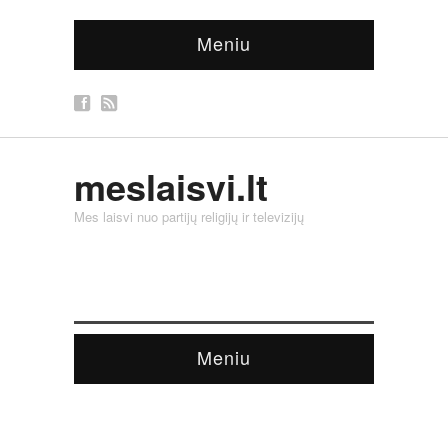
Meniu
meslaisvi.lt
Mes laisvi nuo partijų religijų ir televizijų
Meniu