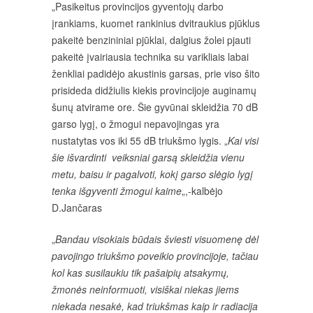
„Pasikeitus provincijos gyventojų darbo
įrankiams, kuomet rankinius dvitraukius pjūklus
pakeitė benzininiai pjūklai, dalgius žolei pjauti
pakeitė įvairiausia technika su varikliais labai
ženkliai padidėjo akustinis garsas, prie viso šito
prisideda didžiulis kiekis provincijoje auginamų
šunų atvirame ore. Šie gyvūnai skleidžia 70 dB
garso lygį, o žmogui nepavojingas yra
nustatytas vos iki 55 dB triukšmo lygis. „
Kai visi
šie išvardinti veiksniai garsą skleidžia vienu
metu, baisu ir pagalvoti, kokį garso slėgio lygį
tenka išgyventi žmogui kaime
„,-kalbėjo
D.Jančaras
„
Bandau visokiais būdais šviesti visuomenę dėl
pavojingo triukšmo poveikio provincijoje, tačiau
kol kas susilaukiu tik pašaipių atsakymų,
žmonės neinformuoti, visiškai niekas jiems
niekada nesakė, kad triukšmas kaip ir radiacija