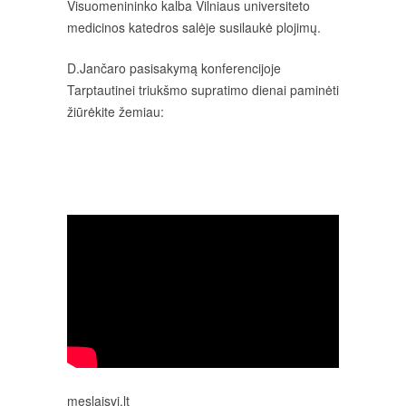
Visuomenininko kalba Vilniaus universiteto
medicinos katedros salėje susilaukė plojimų.
D.Jančaro pasisakymą konferencijoje
Tarptautinei triukšmo supratimo dienai paminėti
žiūrėkite žemiau:
meslaisvi.lt