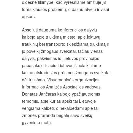
didesnė tikimybė, kad vyresniame amžiuje jis
turės klausos problemų, o dažnu atveju ir visai
apkurs.
Absoliuti dauguma konferencijos dalyvių
kalbėjo apie triukšmą mieste, apie lėktuvų,
traukinių bei transporto skleidžiamą triukšmą ir
jo poveikį žmogaus sveikatai, tačiau vienas
dalyvis, pakviestas iš Lietuvos provincijos
papasakojo ir apie Lietuvos šiuolaikiniame
kaime atsiradusias grėsmes žmogaus sveikatai
dėl triukšmo. Visuomeninės organizacijos
Informacijos Analizės Asociacijos vadovas
Donatas Jančaras kalbėjo ypač jautriomis
temomis, apie kurias apskritai Lietuvoje
vengiama kalbėti, o nekalbėdami apie tai
žmonės praranda begalę savo sveikų
gyvenimo metų.