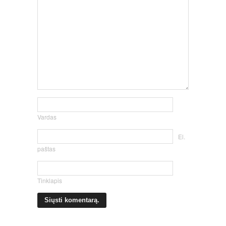
Vardas
El.
paštas
Tinklapis