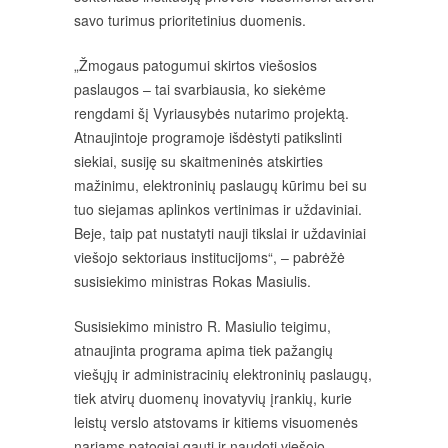
savo turimus prioritetinius duomenis.
„Žmogaus patogumui skirtos viešosios
paslaugos – tai svarbiausia, ko siekėme
rengdami šį Vyriausybės nutarimo projektą.
Atnaujintoje programoje išdėstyti patikslinti
siekiai, susiję su skaitmeninės atskirties
mažinimu, elektroninių paslaugų kūrimu bei su
tuo siejamas aplinkos vertinimas ir uždaviniai.
Beje, taip pat nustatyti nauji tikslai ir uždaviniai
viešojo sektoriaus institucijoms“, – pabrėžė
susisiekimo ministras Rokas Masiulis.
Susisiekimo ministro R. Masiulio teigimu,
atnaujinta programa apima tiek pažangių
viešųjų ir administracinių elektroninių paslaugų,
tiek atvirų duomenų inovatyvių įrankių, kurie
leistų verslo atstovams ir kitiems visuomenės
nariams patogiai gauti ir naudoti viešojo