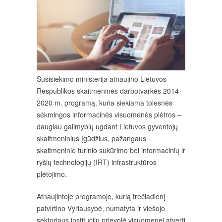
Susisiekimo ministerija atnaujino Lietuvos
Respublikos skaitmeninės darbotvarkės 2014–
2020 m. programą, kuria siekiama tolesnės
sėkmingos informacinės visuomenės plėtros –
daugiau galimybių ugdant Lietuvos gyventojų
skaitmeninius įgūdžius, pažangaus
skaitmeninio turinio sukūrimo bei informacinių ir
ryšių technologijų (IRT) infrastruktūros
plėtojimo.
Atnaujintoje programoje, kurią trečiadienį
patvirtino Vyriausybė, numatyta ir viešojo
sektoriaus institucijų prievolė visuomenei atverti