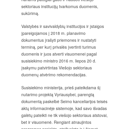
sektoriaus institucijų tvarkomus duomenis,
sukūrimą.
Valstybės ir savivaldybių institucijos ir įstaigos
įpareigojamos į 2018 m. planavimo
dokumentus įrašyti priemones ir nustatyti
terminą, per kurį privalės įvertinti turimus
duomenis ir juos atverti visuomenei pagal
susisiekimo ministro 2016 m. liepos 20 d.
įsakymu patvirtintas Viešojo sektoriaus
duomenų atvėrimo rekomendacijas.
Susisiekimo ministerija, prieš pateikdama šį
nutarimo projektą Vyriausybei, parengtą
dokumentą paskelbė Seimo kanceliarijos teisės
aktų informacinėje sistemoje, kad savo išvadas
galėtų pateikti ne tik viešojo sektoriaus atstovai,
bet ir visuomenė. Rengiant atnaujintos