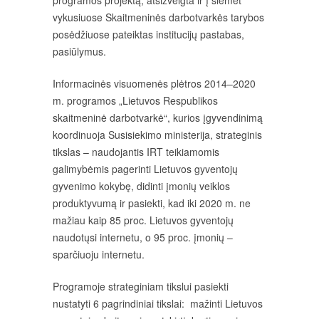
programos projektą, atsižvelgta ir į šiemet
vykusiuose Skaitmeninės darbotvarkės tarybos
posėdžiuose pateiktas institucijų pastabas,
pasiūlymus.
Informacinės visuomenės plėtros 2014–2020
m. programos „Lietuvos Respublikos
skaitmeninė darbotvarkė“, kurios įgyvendinimą
koordinuoja Susisiekimo ministerija, strateginis
tikslas – naudojantis IRT teikiamomis
galimybėmis pagerinti Lietuvos gyventojų
gyvenimo kokybę, didinti įmonių veiklos
produktyvumą ir pasiekti, kad iki 2020 m. ne
mažiau kaip 85 proc. Lietuvos gyventojų
naudotųsi internetu, o 95 proc. įmonių –
sparčiuoju internetu.
Programoje strateginiam tikslui pasiekti
nustatyti 6 pagrindiniai tikslai: mažinti Lietuvos