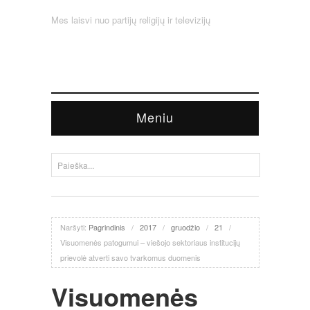
Mes laisvi nuo partijų religijų ir televizijų
Meniu
Naršyti:
Pagrindinis
/
2017
/
gruodžio
/
21
/
Visuomenės patogumui – viešojo sektoriaus institucijų
prievolė atverti savo tvarkomus duomenis
Visuomenės