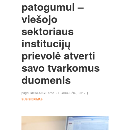
patogumui –
viešojo
sektoriaus
institucijų
prievolė atverti
savo tvarkomus
duomenis
pagal
arba
į
MESLAISVI
21 GRUODŽIO, 2017
SUSISIEKIMAS