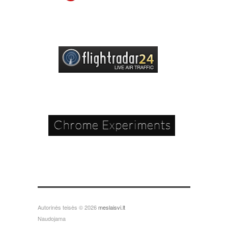
Autorinės teisės © 2026
meslaisvi.lt
Naudojama