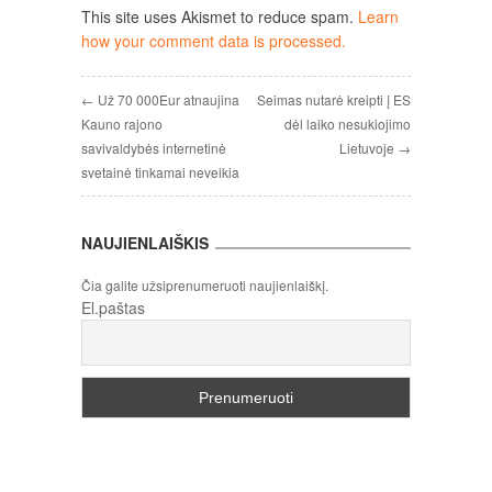
This site uses Akismet to reduce spam.
Learn
how your comment data is processed.
← Už 70 000Eur atnaujina
Seimas nutarė kreipti į ES
Kauno rajono
dėl laiko nesukiojimo
savivaldybės internetinė
Lietuvoje →
svetainė tinkamai neveikia
NAUJIENLAIŠKIS
Čia galite užsiprenumeruoti naujienlaiškį.
El.paštas