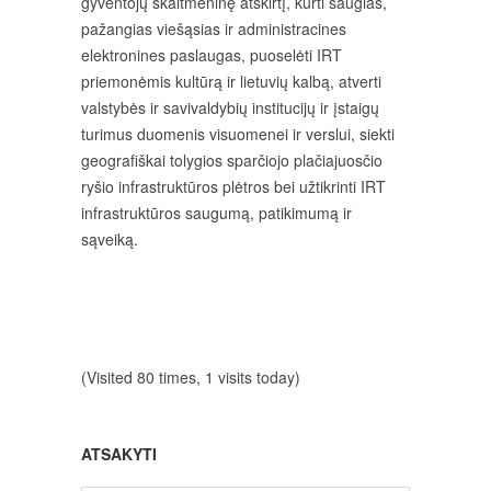
gyventojų skaitmeninę atskirtį, kurti saugias,
pažangias viešąsias ir administracines
elektronines paslaugas, puoselėti IRT
priemonėmis kultūrą ir lietuvių kalbą, atverti
valstybės ir savivaldybių institucijų ir įstaigų
turimus duomenis visuomenei ir verslui, siekti
geografiškai tolygios sparčiojo plačiajuosčio
ryšio infrastruktūros plėtros bei užtikrinti IRT
infrastruktūros saugumą, patikimumą ir
sąveiką.
(Visited 80 times, 1 visits today)
ATSAKYTI