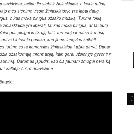
savišvieta, tačiau jie stebi ir žiniasklaidą, o kokia mūsų
 kaip mes stebime visoje žiniasklaidoje yra labai daug
igus, o kas moka pinigus užsako muziką. Turime tokią
iniasklaida yra liberali, tai kas moka pinigus, ar tai būtų
Sąjungos pinigai iš tikrųjų tai ir formuoja ir mūsų ir mūsų
antys Lietuvoje pasako, kad jiems lengviau kalbėti
ų mes turime su ta komercijos žiniasklaida kažką daryti. Dabar
eidžia užsakomąją informaciją, kaip gerai užsienyje gyventi ir
 jaunimą. Daromas įspūdis, kad čia jaunam žmogui nėra ką
lbu.”-kalbėjo A.Armanavičienė
iagoje: