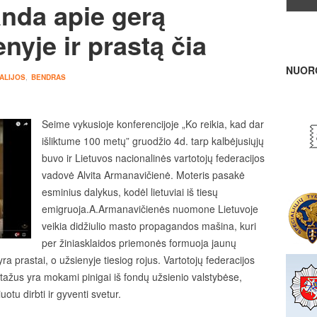
nda apie gerą
nyje ir prastą čia
NUOR
ALIJOS
,
BENDRAS
Seime vykusioje konferencijoje „Ko reikia, kad dar
išliktume 100 metų” gruodžio 4d. tarp kalbėjusiųjų
buvo ir Lietuvos nacionalinės vartotojų federacijos
vadovė Alvita Armanavičienė. Moteris pasakė
esminius dalykus, kodėl lietuviai iš tiesų
emigruoja.A.Armanavičienės nuomone Lietuvoje
veikia didžiulio masto propagandos mašina, kuri
per žiniasklaidos priemonės formuoja jaunų
ra prastai, o užsienyje tiesiog rojus. Vartotojų federacijos
rtažus yra mokami pinigai iš fondų užsienio valstybėse,
otu dirbti ir gyventi svetur.