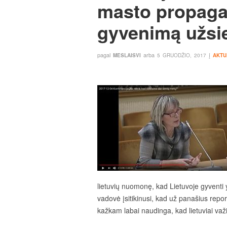
masto propaga
gyvenimą užsie
pagal
arba
į
MESLAISVI
5 GRUODŽIO, 2017
AKTU
lietuvių nuomonę, kad Lietuvoje gyventi y
vadovė įsitikinusi, kad už panašius repo
kažkam labai naudinga, kad lietuviai važiu