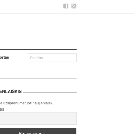
ortas
ENLAIŠKIS
te užsiprenumeruoti naujienlaiškį.
tas