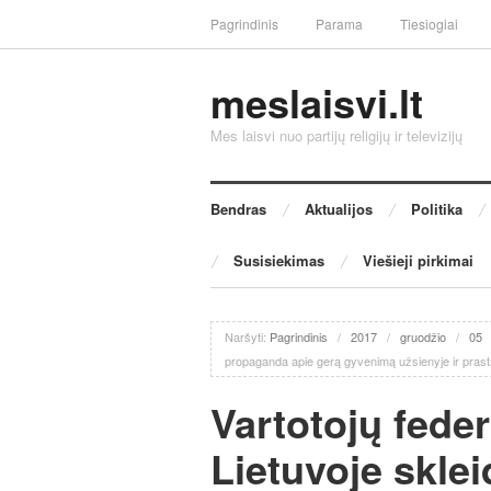
Pagrindinis
Parama
Tiesiogiai
meslaisvi.lt
Mes laisvi nuo partijų religijų ir televizijų
Bendras
Aktualijos
Politika
Susisiekimas
Viešieji pirkimai
Naršyti:
Pagrindinis
/
2017
/
gruodžio
/
05
propaganda apie gerą gyvenimą užsienyje ir prast
Vartotojų fede
Lietuvoje sklei