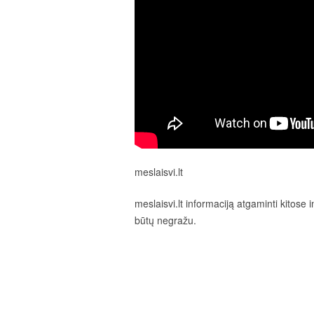
meslaisvi.lt
meslaisvi.lt informaciją atgaminti kitos
būtų negražu.