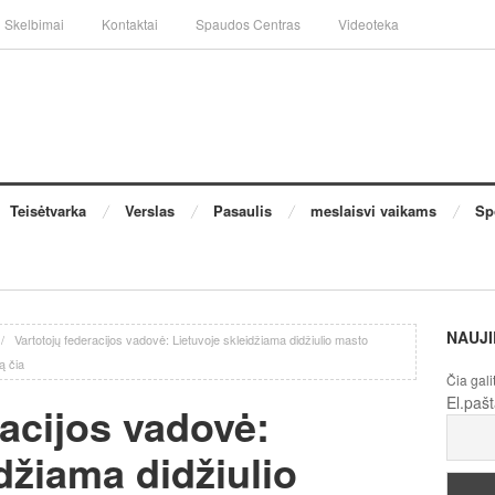
Skelbimai
Kontaktai
Spaudos Centras
Videoteka
Teisėtvarka
Verslas
Pasaulis
meslaisvi vaikams
Sp
NAUJI
/
Vartotojų federacijos vadovė: Lietuvoje skleidžiama didžiulio masto
ą čia
Čia gali
El.paš
racijos vadovė:
džiama didžiulio