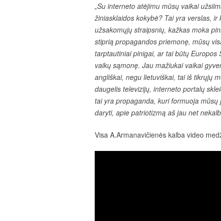
„Su interneto atėjimu mūsų vaikai užsiima 
žiniasklaidos kokybė? Tai yra verslas, ir
užsakomųjų straipsnių, kažkas moka pin
stiprią propagandos priemonę, mūsų visa ž
tarptautiniai pinigai, ar tai būtų Europos 
vaikų sąmonę. Jau mažiukai vaikai gyven
angliškai, negu lietuviškai, tai iš tikrųj
daugelis televizijų, interneto portalų skl
tai yra propaganda, kuri formuoja mūsų
daryti, apie patriotizmą aš jau net neka
Visa A.Armanavičienės kalba video medž