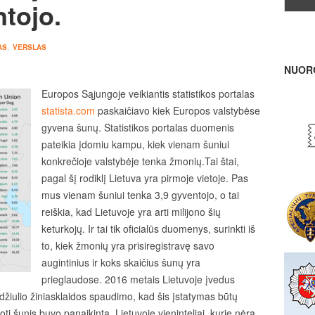
ntojo.
AS
,
VERSLAS
NUOR
Europos Sąjungoje veikiantis statistikos portalas
statista.com
paskaičiavo kiek Europos valstybėse
gyvena šunų. Statistikos portalas duomenis
pateikia įdomiu kampu, kiek vienam šuniui
konkrečioje valstybėje tenka žmonių.Tai štai,
pagal šį rodiklį Lietuva yra pirmoje vietoje. Pas
mus vienam šuniui tenka 3,9 gyventojo, o tai
reiškia, kad Lietuvoje yra arti milijono šių
keturkojų. Ir tai tik oficialūs duomenys, surinkti iš
to, kiek žmonių yra prisiregistravę savo
augintinius ir koks skaičius šunų yra
prieglaudose. 2016 metais Lietuvoje įvedus
žiulio žiniasklaidos spaudimo, kad šis įstatymas būtų
ti šunis buvo panaikinta. Lietuvoje vieninteliai, kurie nėra