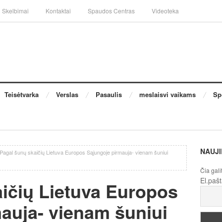
Skelbimai
Kontaktai
Spaudos Centras
Videoteka
Teisėtvarka
Verslas
Pasaulis
meslaisvi vaikams
Sp
NAUJI
Pagal šunų skaičių Lietuva Europos Sąjungoje pirmauja- vienam šuniui
Čia gali
El.paš
ičių Lietuva Europos
auja- vienam šuniui