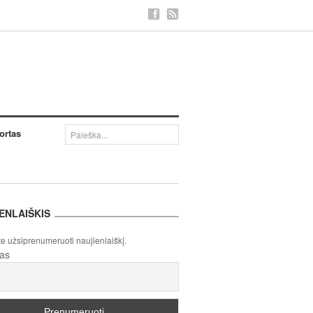
ortas
ENLAIŠKIS
te užsiprenumeruoti naujienlaiškį.
tas