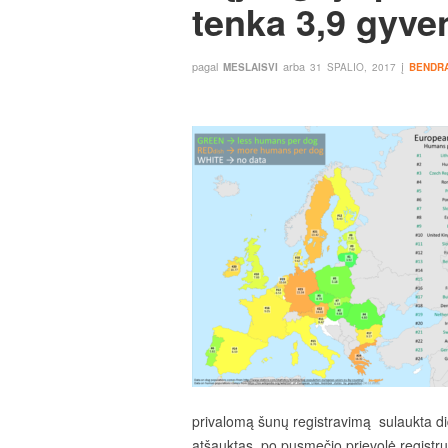
tenka 3,9 gyve
pagal
arba
į
MESLAISVI
31 SPALIO, 2017
BENDR
privalomą šunų registravimą sulaukta did
atšauktas, po pusmečio prievolė registruo