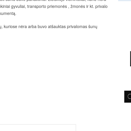
 ūkiniai gyvuliai, transporto priemonės , žmonės ir kt. privalo
dokumentą.
bių, kuriose nėra arba buvo atšauktas privalomas šunų