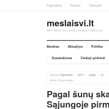
Pagrindinis
Parama
Tiesiogiai
meslaisvi.lt
Mes laisvi nuo partijų religijų ir televizijų
Bendras
Aktualijos
Politika
Susisiekimas
Viešieji pirkimai
Naršyti:
Pagrindinis
/
2017
/
spalio
/
31
/
tenka 3,9 gyventojo.
Pagal šunų ska
Sąjungoje pirm