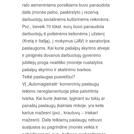
rato asmeniniams poreikiams buvo panaudota
dalis įmonės pelno, paskirstyto į rezervą
darbuotojų socialinėms kultūrinėms reikmėms.
Pvz., beveik 70 tūkst. eurų buvo panaudota
darbuotojų 6 poilsinėms kelionėms į užsienį
(Kretą ir Italiją), į mokymus (JAV) ir sanatorijos
paslaugoms. Kai kurie pašalpų skyrimo atvejai
ir piniginės dovanos darbuotojų gyvenimo
jubiliejų proga neatitiko įmonėje nustatytos
pašalpų skyrimo ir skatinimo tvarkos.
Teikė paslaugas pusvelčiui?
VĮ „Automagistralė“ komercinių paslaugų
teikimo nereglamentuoja jokia patvirtinta
tvarka. Kai kurie įkainiai, lyginant su tokių ar
panašių paslaugų įkainiais rinkoje, yra kelis
kartus mažesni (pvz., krautuvų – triskart
mažesni). Dalis teikiamų paslaugų nebuvo
susijusios su pagrindine įmonės veikla ir