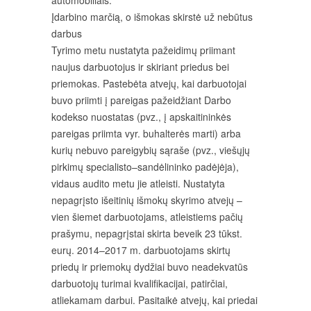
automobiliais.
Įdarbino marčią, o išmokas skirstė už nebūtus
darbus
Tyrimo metu nustatyta pažeidimų priimant
naujus darbuotojus ir skiriant priedus bei
priemokas. Pastebėta atvejų, kai darbuotojai
buvo priimti į pareigas pažeidžiant Darbo
kodekso nuostatas (pvz., į apskaitininkės
pareigas priimta vyr. buhalterės marti) arba
kurių nebuvo pareigybių sąraše (pvz., viešųjų
pirkimų specialisto–sandėlininko padėjėja),
vidaus audito metu jie atleisti. Nustatyta
nepagrįsto išeitinių išmokų skyrimo atvejų –
vien šiemet darbuotojams, atleistiems pačių
prašymu, nepagrįstai skirta beveik 23 tūkst.
eurų. 2014–2017 m. darbuotojams skirtų
priedų ir priemokų dydžiai buvo neadekvatūs
darbuotojų turimai kvalifikacijai, patirčiai,
atliekamam darbui. Pasitaikė atvejų, kai priedai