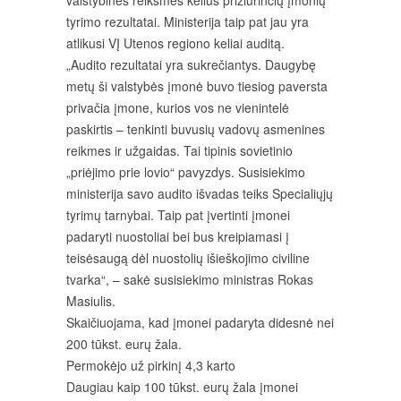
valstybinės reikšmės kelius prižiūrinčių įmonių
tyrimo rezultatai. Ministerija taip pat jau yra
atlikusi VĮ Utenos regiono keliai auditą.
„Audito rezultatai yra sukrečiantys. Daugybę
metų ši valstybės įmonė buvo tiesiog paversta
privačia įmone, kurios vos ne vienintelė
paskirtis – tenkinti buvusių vadovų asmenines
reikmes ir užgaidas. Tai tipinis sovietinio
„priėjimo prie lovio“ pavyzdys. Susisiekimo
ministerija savo audito išvadas teiks Specialiųjų
tyrimų tarnybai. Taip pat įvertinti įmonei
padaryti nuostoliai bei bus kreipiamasi į
teisėsaugą dėl nuostolių išieškojimo civiline
tvarka“, – sakė susisiekimo ministras Rokas
Masiulis.
Skaičiuojama, kad įmonei padaryta didesnė nei
200 tūkst. eurų žala.
Permokėjo už pirkinį 4,3 karto
Daugiau kaip 100 tūkst. eurų žala įmonei