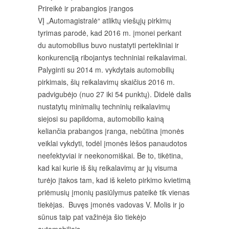
Prireikė ir prabangios įrangos
VĮ „Automagistralė“ atliktų viešųjų pirkimų
tyrimas parodė, kad 2016 m. įmonei perkant
du automobilius buvo nustatyti pertekliniai ir
konkurenciją ribojantys techniniai reikalavimai.
Palyginti su 2014 m. vykdytais automobilių
pirkimais, šių reikalavimų skaičius 2016 m.
padvigubėjo (nuo 27 iki 54 punktų). Didelė dalis
nustatytų minimalių techninių reikalavimų
siejosi su papildoma, automobilio kainą
keliančia prabangos įranga, nebūtina įmonės
veiklai vykdyti, todėl įmonės lėšos panaudotos
neefektyviai ir neekonomiškai. Be to, tikėtina,
kad kai kurie iš šių reikalavimų ar jų visuma
turėjo įtakos tam, kad iš keleto pirkimo kvietimą
priėmusių įmonių pasiūlymus pateikė tik vienas
tiekėjas. Buvęs įmonės vadovas V. Molis ir jo
sūnus taip pat važinėja šio tiekėjo