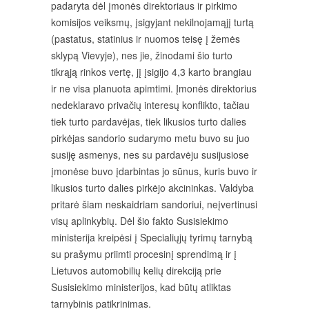
padaryta dėl įmonės direktoriaus ir pirkimo
komisijos veiksmų, įsigyjant nekilnojamąjį turtą
(pastatus, statinius ir nuomos teisę į žemės
sklypą Vievyje), nes jie, žinodami šio turto
tikrąją rinkos vertę, jį įsigijo 4,3 karto brangiau
ir ne visa planuota apimtimi. Įmonės direktorius
nedeklaravo privačių interesų konflikto, tačiau
tiek turto pardavėjas, tiek likusios turto dalies
pirkėjas sandorio sudarymo metu buvo su juo
susiję asmenys, nes su pardavėju susijusiose
įmonėse buvo įdarbintas jo sūnus, kuris buvo ir
likusios turto dalies pirkėjo akcininkas. Valdyba
pritarė šiam neskaidriam sandoriui, neįvertinusi
visų aplinkybių. Dėl šio fakto Susisiekimo
ministerija kreipėsi į Specialiųjų tyrimų tarnybą
su prašymu priimti procesinį sprendimą ir į
Lietuvos automobilių kelių direkciją prie
Susisiekimo ministerijos, kad būtų atliktas
tarnybinis patikrinimas.