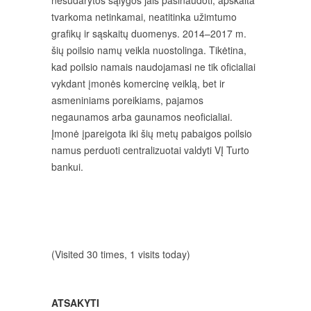
nesudarytos sąlygos jais pasinaudoti, apskaita
tvarkoma netinkamai, neatitinka užimtumo
grafikų ir sąskaitų duomenys. 2014–2017 m.
šių poilsio namų veikla nuostolinga. Tikėtina,
kad poilsio namais naudojamasi ne tik oficialiai
vykdant įmonės komercinę veiklą, bet ir
asmeniniams poreikiams, pajamos
negaunamos arba gaunamos neoficialiai.
Įmonė įpareigota iki šių metų pabaigos poilsio
namus perduoti centralizuotai valdyti VĮ Turto
bankui.
(Visited 30 times, 1 visits today)
ATSAKYTI