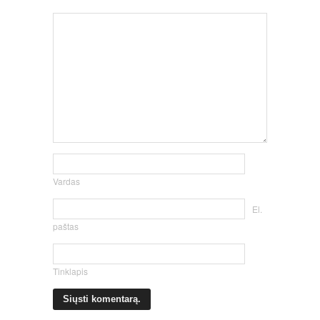
Vardas
El.
paštas
Tinklapis