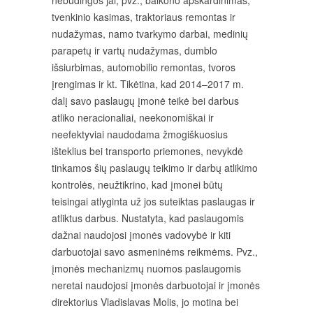
nebūdingos jai, pvz., balkono apskardinimas,
tvenkinio kasimas, traktoriaus remontas ir
nudažymas, namo tvarkymo darbai, medinių
parapetų ir vartų nudažymas, dumblo
išsiurbimas, automobilio remontas, tvoros
įrengimas ir kt. Tikėtina, kad 2014–2017 m.
dalį savo paslaugų įmonė teikė bei darbus
atliko neracionaliai, neekonomiškai ir
neefektyviai naudodama žmogiškuosius
išteklius bei transporto priemones, nevykdė
tinkamos šių paslaugų teikimo ir darbų atlikimo
kontrolės, neužtikrino, kad įmonei būtų
teisingai atlyginta už jos suteiktas paslaugas ir
atliktus darbus. Nustatyta, kad paslaugomis
dažnai naudojosi įmonės vadovybė ir kiti
darbuotojai savo asmeninėms reikmėms. Pvz.,
įmonės mechanizmų nuomos paslaugomis
neretai naudojosi įmonės darbuotojai ir įmonės
direktorius Vladislavas Molis, jo motina bei