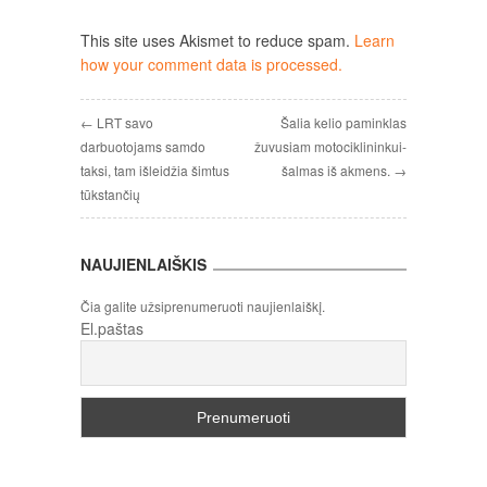
This site uses Akismet to reduce spam.
Learn
how your comment data is processed.
← LRT savo
Šalia kelio paminklas
darbuotojams samdo
žuvusiam motociklininkui-
taksi, tam išleidžia šimtus
šalmas iš akmens. →
tūkstančių
NAUJIENLAIŠKIS
Čia galite užsiprenumeruoti naujienlaiškį.
El.paštas