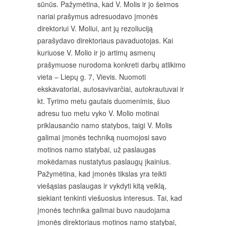
sūnūs. Pažymėtina, kad V. Molis ir jo šeimos
nariai prašymus adresuodavo įmonės
direktoriui V. Moliui, ant jų rezoliuciją
parašydavo direktoriaus pavaduotojas. Kai
kuriuose V. Molio ir jo artimų asmenų
prašymuose nurodoma konkreti darbų atlikimo
vieta – Liepų g. 7, Vievis. Nuomoti
ekskavatoriai, autosavivarčiai, autokrautuvai ir
kt. Tyrimo metu gautais duomenimis, šiuo
adresu tuo metu vyko V. Molio motinai
priklausančio namo statybos, taigi V. Molis
galimai įmonės techniką nuomojosi savo
motinos namo statybai, už paslaugas
mokėdamas nustatytus paslaugų įkainius.
Pažymėtina, kad įmonės tikslas yra teikti
viešąsias paslaugas ir vykdyti kitą veiklą,
siekiant tenkinti viešuosius interesus. Tai, kad
įmonės technika galimai buvo naudojama
įmonės direktoriaus motinos namo statybai,