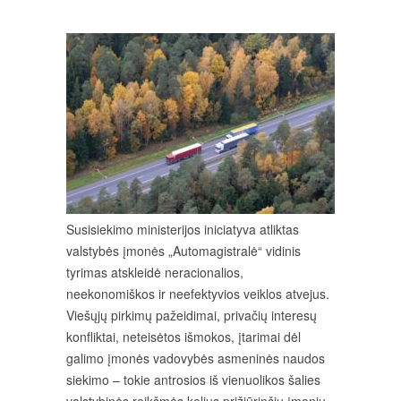
Susisiekimo ministerijos iniciatyva atliktas
valstybės įmonės „Automagistralė“ vidinis
tyrimas atskleidė neracionalios,
neekonomiškos ir neefektyvios veiklos atvejus.
Viešųjų pirkimų pažeidimai, privačių interesų
konfliktai, neteisėtos išmokos, įtarimai dėl
galimo įmonės vadovybės asmeninės naudos
siekimo – tokie antrosios iš vienuolikos šalies