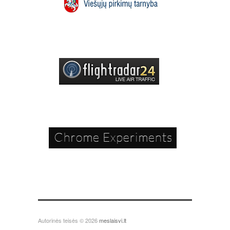
Autorinės teisės © 2026
meslaisvi.lt