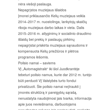
nėra viešoji paslauga.
Nepagrįstos muziejaus išlaidos
Įmonei priklausančio Kelių muziejaus veikla
2014–2017 m. nuostolinga, lankytojų skaičių
riboja muziejaus darbo laikas ir vieta. Dalis
2015–2016 m. atlyginimų ir socialinio draudimo
išlaidų bei prekių ir paslaugų pirkimų
nepagrįstai priskirta muziejaus sąnaudoms ir
kompensuota Kelių priežiūros ir plėtros
programos lėšomis.
Poilsio namai – saviems
VĮ „Automagistralė“ iki šiol Juodkrantėje
tebeturi poilsio namus, kurie dar 2012 m. turėjo
būti perduoti VĮ Valstybės turto fondui
privatizuoti. Šie poilsio namai neįtraukti į
įmonės struktūrą ir pareigybių sąrašą,
nenustatyta naudojimosi jais tvarka, informacija
apie juos neviešinama, darbuotojams