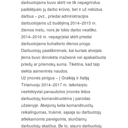
darbuotojams buvo skirti ne tik nepagrindus
padidėjusio jų darbo krūvio, bet ir už nebūtus
darbus – pvz., priedai administracijos
darbuotojams už budėjimą 2014–2015 m.
žiemos metu, nors jie tokio darbo neatliko.
2014–2016 m. nepagrįstai skirti priedai
darbuotojams buhalterio dienos proga.
Darbuotojų paaiškinimais, kai kuriais atvejais
jiems buvo išmokėta mažesnė nei apskaičiuota
priedų ar priemokų suma. Tikėtina, kad taip
siekta asmeninės naudos.
Už įmonės pinigus – į Graikiją ir Italiją
Tiriamuoju 2014–2017 m. laikotarpiu
neefektyviai panaudotos įmonės lėšos
darbuotojų komandiruotėms į parodas
užsienyje. Abejonių kelia komandiruočių
reikalingumas, trukmė, sąsaja su darbuotojų
atliekamomis pareigomis, siunčiamų
darbuotojų skaičius. Be to, siauro darbuotojų