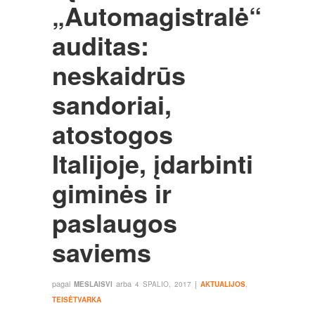
„Automagistralė“
auditas:
neskaidrūs
sandoriai,
atostogos
Italijoje, įdarbinti
giminės ir
paslaugos
saviems
pagal
arba
į
MESLAISVI
4 SPALIO, 2017
AKTUALIJOS
,
TEISĖTVARKA