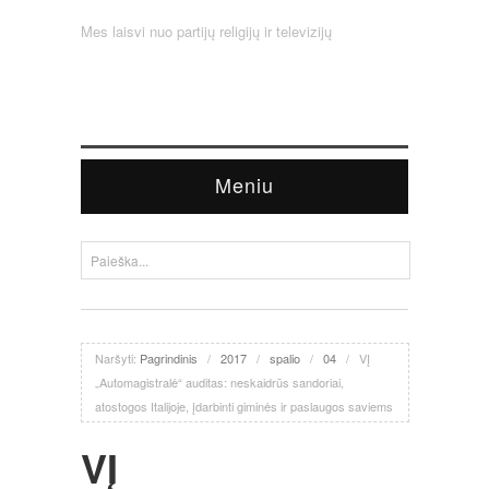
Mes laisvi nuo partijų religijų ir televizijų
Meniu
Naršyti:
Pagrindinis
/
2017
/
spalio
/
04
/
VĮ
„Automagistralė“ auditas: neskaidrūs sandoriai,
atostogos Italijoje, įdarbinti giminės ir paslaugos saviems
VĮ