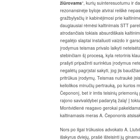
žiūrovams
“, kurių suinteresuotumu ir d
rezonansinėje byloje atvirai reiškė nepasit
gražbylysčių ir kabinėjimosi prie kaltin
daugiausiai rėmėsi kaltinimais STT par
atrodančiais tokiais absurdiškais kaltin
negalėjo slaptai instaliuoti vaizdo ir g
įrodymus teismas privalo laikyti neteisėta
stebinčiam šį procesą, kyla retorinis klau
prašyti pripažinti surinktus įrodymus nete
negalėtų pagrįstai sakyti, jog jis baudži
pritrūkus įrodymų. Teismas nutraukė įsi
keliolikos minučių pertrauką, po kurios m
Čepononį, bet ir imtis teisinių priemonių 
rajono savivaldybei padarytą žalą! Į toki
Montvidienė reagavo gerokai pakeldama 
kaltinamasis meras A. Čepononis atsisakė
Nors po ilgai trūkusios advokato A. Liutv
išskyrus dviejų, prašė išteisinti jų ginam