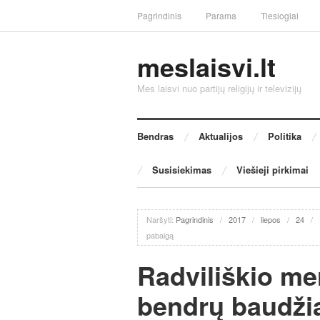
Pagrindinis
Parama
Tiesiogiai
meslaisvi.lt
Mes laisvi nuo partijų religijų ir televizijų
Bendras
Aktualijos
Politika
Susisiekimas
Viešieji pirkimai
Naršyti:
Pagrindinis
/
2017
/
liepos
/
24
/
pabaigą
Radviliškio me
bendrų baudžia