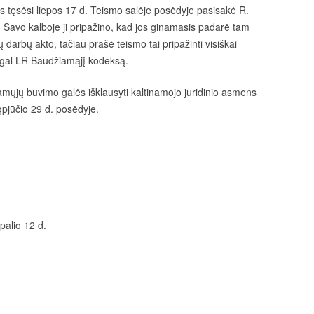
s tęsėsi liepos 17 d. Teismo salėje posėdyje pasisakė R.
 Savo kalboje ji pripažino, kad jos ginamasis padarė tam
 darbų akto, tačiau prašė teismo tai pripažinti visiškai
agal LR Baudžiamąjį kodeksą.
amųjų buvimo galės išklausyti kaltinamojo juridinio asmens
pjūčio 29 d. posėdyje.
palio 12 d.