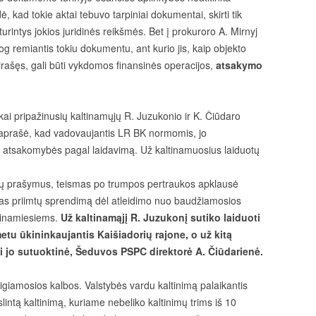
ė, kad tokie aktai tebuvo tarpiniai dokumentai, skirti tik
eturintys jokios juridinės reikšmės. Bet į prokuroro A. Mirnyj
g remiantis tokiu dokumentu, ant kurio jis, kaip objekto
rašęs, gali būti vykdomos finansinės operacijos,
atsakymo
kai pripažinusių kaltinamųjų R. Juzukonio ir K. Čiūdaro
paprašė, kad vadovaujantis LR BK normomis, jo
 atsakomybės pagal laidavimą. Už kaltinamuosius laiduotų
nėjų prašymus, teismas po trumpos pertraukos apklausė
smas priimtų sprendimą dėl atleidimo nuo baudžiamosios
tinamiesiems.
Už kaltinamąjį R. Juzukonį sutiko laiduoti
etu ūkininkaujantis Kaišiadorių rajone, o už kitą
ti jo sutuoktinė, Šeduvos PSPC direktorė A. Čiūdarienė.
iamosios kalbos. Valstybės vardu kaltinimą palaikantis
lintą kaltinimą, kuriame nebeliko kaltinimų trims iš 10