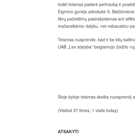
todėl teismas padarė pertrauką ir posėdi
Eigmino gynėja advokatė S. Balčiūnienė.
tikrų pažeidimų pasirašydamas ant atliktų
mažareikšmiu dalyku, net nebaustinu p
Teismas nusprendė, kad ir be kitų kaltin
UAB „Leo statyba“ baigiamojo žodžio rug
Šioje byloje teismas skelbs nuosprendį s
(Visited 37 times, 1 visits today)
ATSAKYTI