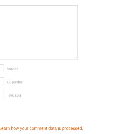
Vardas
El. paštas
Tinklapis
Learn how your comment data is processed.