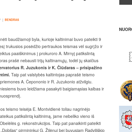
į
7
BENDRAS
NUOR
ti baudžiamoji byla, kurioje kaltinimai buvo pateikti 9
sį trukusios posėdžio pertraukos teismas vėl sugrįžo ir
teiktus paaiškinimus į prokuroro A. Mirnyj patikslintą
ras prašė nebausti trijų kaltinamųjų, todėl jų skaičius
rvatorius R. Juzukonis ir K. Čiūdaras – prisipažino
mtimi.
Taip pat valstybės kaltintojas paprašė teismo
s priemones A. Čepononio ir R. Juzukonio atžvilgiu.
miesiems buvo leidžiama pasakyti baigiamąsias kalbas ir
 nuosprendį.
os teismo teisėja E. Montvidienė toliau nagrinėjo
teikus patikslintą kaltinimą, jame nebeliko vieno iš
belėlės g. rekonstrukcijos. Taip pat panaikinti pateikti
„Dobilas“ pirmininkui G. Žilėnui bei buvusiam Radviliškio