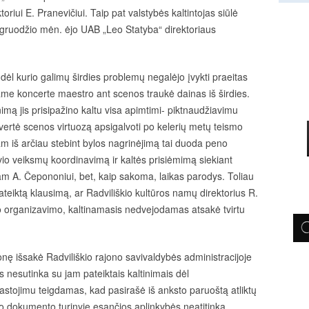
oriui E. Pranevičiui. Taip pat valstybės kaltintojas siūlė
 – gruodžio mėn. ėjo UAB „Leo Statyba“ direktoriaus
dėl kurio galimų širdies problemų negalėjo įvykti praeitas
ame koncerte maestro ant scenos traukė dainas iš širdies.
nimą jis prisipažino kaltu visa apimtimi- piktnaudžiavimu
vertė scenos virtuozą apsigalvoti po kelerių metų teismo
iam iš arčiau stebint bylos nagrinėjimą tai duoda peno
o veiksmų koordinavimą ir kaltės prisiėmimą siekiant
m A. Čepononiui, bet, kaip sakoma, laikas parodys. Toliau
teiktą klausimą, ar Radviliškio kultūros namų direktorius R.
 organizavimo, kaltinamasis nedvejodamas atsakė tvirtu
onę išsakė Radviliškio rajono savivaldybės administracijoje
is nesutinka su jam pateiktais kaltinimais dėl
astojimu teigdamas, kad pasirašė iš anksto paruoštą atliktų
o dokumento turinyje esančios aplinkybės neatitinka