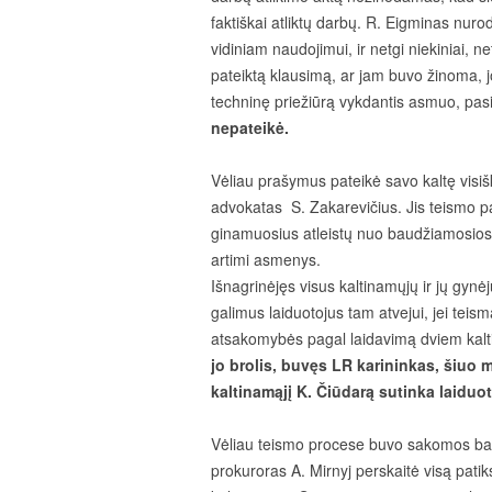
faktiškai atliktų darbų. R. Eigminas nurod
vidiniam naudojimui, ir netgi niekiniai, n
pateiktą klausimą, ar jam buvo žinoma, jo
techninę priežiūrą vykdantis asmuo, pasi
nepateikė.
Vėliau prašymus pateikė savo kaltę visiš
advokatas S. Zakarevičius. Jis teismo 
ginamuosius atleistų nuo baudžiamosios
artimi asmenys.
Išnagrinėjęs visus kaltinamųjų ir jų gy
galimus laiduotojus tam atvejui, jei tei
atsakomybės pagal laidavimą dviem kal
jo brolis, buvęs LR karininkas, šiuo m
kaltinamąjį K. Čiūdarą sutinka laiduo
Vėliau teismo procese buvo sakomos baig
prokuroras A. Mirnyj perskaitė visą patiks