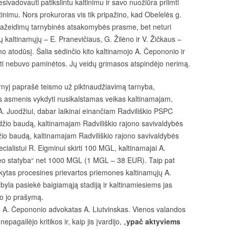
ivadovauti patikslintu kaltinimu ir savo nuožiūra priimti
nimu. Nors prokuroras vis tik pripažino, kad Obelelės g.
pažeidimų tarnybinės atsakomybės prasme, bet neturi
 kaltinamųjų – E. Pranevičiaus, G. Žilėno ir V. Žičkaus –
 atodūsį. Šalia sėdinčio kito kaltinamojo A. Čepononio ir
inti nebuvo paminėtos. Jų veidų grimasos atspindėjo nerimą.
irnyj paprašė teismo už piktnaudžiavimą tarnyba,
s asmenis vykdyti nusikalstamas veikas kaltinamajam,
. Juodžiui, dabar laikinai einančiam Radviliškio PSPC
džio baudą, kaltinamajam Radviliškio rajono savivaldybės
io baudą, kaltinamajam Radviliškio rajono savivaldybės
ecialistui R. Eigminui skirti 100 MGL, kaltinamajai A.
eo statyba“ net 1000 MGL (1 MGL – 38 EUR). Taip pat
ikytas procesines prievartos priemones kaltinamųjų A.
byla pasiekė baigiamąją stadiją ir kaltinamiesiems jas
no jo prašymą.
o A. Čepononio advokatas A. Liutvinskas. Vienos valandos
agailėjo kritikos ir, kaip jis įvardijo, „
ypač aktyviems