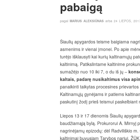
pabaigą
pagal
arba
MARIUS ALEKSIŪNAS
24 LIEPOS, 201
Šiaulių apygardos teisme baigiama nagrinė
asmenims ir vienai įmonei. Po apie mėne
turėjo išklausyti kai kurių kaltinamųjų pa
kaltinimą. Patikslintame kaltinime prokuro
sumažėjo nuo 10 iki 7, o du iš jų –
konse
kaltais, padarę nusikaltimus visa api
panaikinti taikytas procesines prievarto
Kaltinamųjų gynėjams ir patiems kaltina
paskutinį žodį prieš teismui paskelbiant
Liepos 13 ir 17 dienomis Šiaulių apygard
baudžiamąją bylą. Prokurorui A. Mirnyj pa
nagrinėjamų epizodų: dėl Radviliškio m. O
kaltinimai buvusiam Tarybos nariui, ŽŪK 